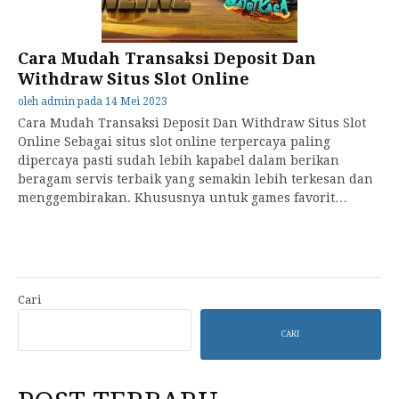
Cara Mudah Transaksi Deposit Dan
Withdraw Situs Slot Online
oleh
admin
pada
14 Mei 2023
Cara Mudah Transaksi Deposit Dan Withdraw Situs Slot
Online Sebagai situs slot online terpercaya paling
dipercaya pasti sudah lebih kapabel dalam berikan
beragam servis terbaik yang semakin lebih terkesan dan
menggembirakan. Khususnya untuk games favorit…
Cari
CARI