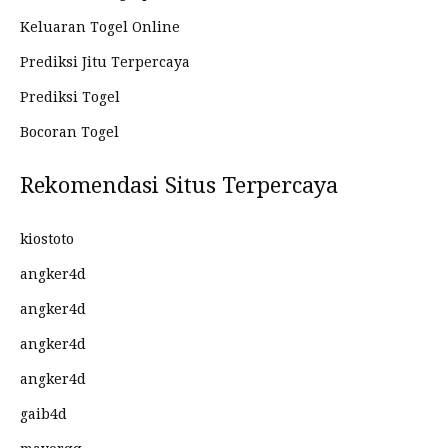
Keluaran Togel Online
Prediksi Jitu Terpercaya
Prediksi Togel
Bocoran Togel
Rekomendasi Situs Terpercaya
kiostoto
angker4d
angker4d
angker4d
angker4d
gaib4d