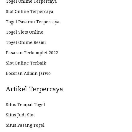
Togel Online Terpercaya
Slot Online Terpercaya
Togel Pasaran Terpercaya
Togel Slots Online
Togel Online Resmi
Pasaran Terkomplet 2022
Slot Online Terbaik
Bocoran Admin Jarwo
Artikel Terpercaya
Situs Tempat Togel
Situs Judi Slot
Situs Pasang Togel