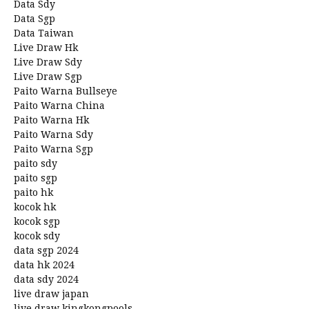
Data Sdy
Data Sgp
Data Taiwan
Live Draw Hk
Live Draw Sdy
Live Draw Sgp
Paito Warna Bullseye
Paito Warna China
Paito Warna Hk
Paito Warna Sdy
Paito Warna Sgp
paito sdy
paito sgp
paito hk
kocok hk
kocok sgp
kocok sdy
data sgp 2024
data hk 2024
data sdy 2024
live draw japan
live draw kingkongpools