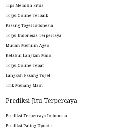
Tips Memilih Situs
Togel Online Terbaik
Pasang Togel Indonesia
Togel Indonesia Terpercaya
Mudah Memilih Agen
Ketahui Langkah Main
Togel Online Tepat
Langkah Pasang Togel
Trik Menang Main
Prediksi Jitu Terpercaya
Prediksi Terpercaya Indonesia
Prediksi Paling Update