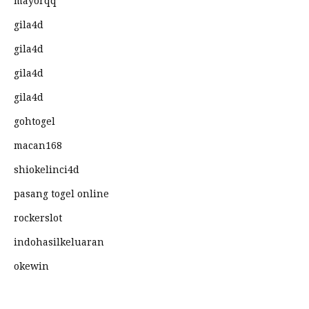
mayorqq
gila4d
gila4d
gila4d
gila4d
gohtogel
macan168
shiokelinci4d
pasang togel online
rockerslot
indohasilkeluaran
okewin