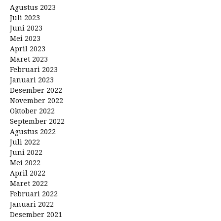
Agustus 2023
Juli 2023
Juni 2023
Mei 2023
April 2023
Maret 2023
Februari 2023
Januari 2023
Desember 2022
November 2022
Oktober 2022
September 2022
Agustus 2022
Juli 2022
Juni 2022
Mei 2022
April 2022
Maret 2022
Februari 2022
Januari 2022
Desember 2021