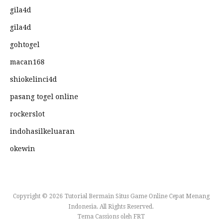
gila4d
gila4d
gohtogel
macan168
shiokelinci4d
pasang togel online
rockerslot
indohasilkeluaran
okewin
Copyright © 2026 Tutorial Bermain Situs Game Online Cepat Menang
Indonesia. All Rights Reserved.
Tema Cassions oleh
FRT