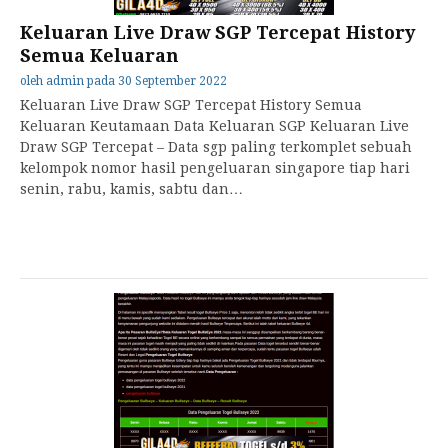
Keluaran Live Draw SGP Tercepat History
Semua Keluaran
oleh
admin
pada
30 September 2022
Keluaran Live Draw SGP Tercepat History Semua
Keluaran Keutamaan Data Keluaran SGP Keluaran Live
Draw SGP Tercepat – Data sgp paling terkomplet sebuah
kelompok nomor hasil pengeluaran singapore tiap hari
senin, rabu, kamis, sabtu dan…