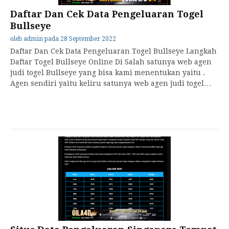
Daftar Dan Cek Data Pengeluaran Togel
Bullseye
oleh
admin
pada
28 September 2022
Daftar Dan Cek Data Pengeluaran Togel Bullseye Langkah
Daftar Togel Bullseye Online Di Salah satunya web agen
judi togel Bullseye yang bisa kami menentukan yaitu .
Agen sendiri yaitu keliru satunya web agen judi togel…