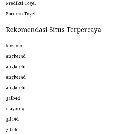
Prediksi Togel
Bocoran Togel
Rekomendasi Situs Terpercaya
kiostoto
angker4d
angker4d
angker4d
angker4d
gaib4d
mayorqq
gila4d
gila4d