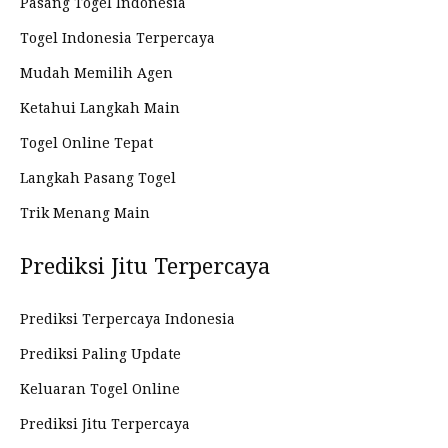
Pasang Togel Indonesia
Togel Indonesia Terpercaya
Mudah Memilih Agen
Ketahui Langkah Main
Togel Online Tepat
Langkah Pasang Togel
Trik Menang Main
Prediksi Jitu Terpercaya
Prediksi Terpercaya Indonesia
Prediksi Paling Update
Keluaran Togel Online
Prediksi Jitu Terpercaya