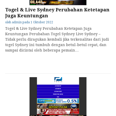
Togel & Live Sydney Perubahan Ketetapan
Juga Keuntungan
oleh
admin
pada
1 Oktober 2022
Togel & Live Sydney Perubahan Ketetapan Juga
Keuntungan Perubahan Togel Sydney Live Sydney –
Tidak perlu diragukan kembali jika terkenalitas dari judi
togel Sydney ini tumbuh dengan betul-betul cepat, dan
sampai dicintai oleh beberapa pemain…