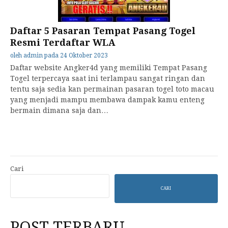
Daftar 5 Pasaran Tempat Pasang Togel
Resmi Terdaftar WLA
oleh
admin
pada
24 Oktober 2023
Daftar website Angker4d yang memiliki Tempat Pasang
Togel terpercaya saat ini terlampau sangat ringan dan
tentu saja sedia kan permainan pasaran togel toto macau
yang menjadi mampu membawa dampak kamu enteng
bermain dimana saja dan…
Cari
CARI
POST TERBARU