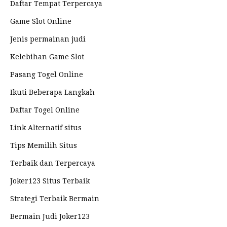
Daftar Tempat Terpercaya
Game Slot Online
Jenis permainan judi
Kelebihan Game Slot
Pasang Togel Online
Ikuti Beberapa Langkah
Daftar Togel Online
Link Alternatif situs
Tips Memilih Situs
Terbaik dan Terpercaya
Joker123 Situs Terbaik
Strategi Terbaik Bermain
Bermain Judi Joker123