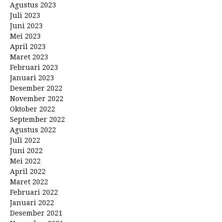
Agustus 2023
Juli 2023
Juni 2023
Mei 2023
April 2023
Maret 2023
Februari 2023
Januari 2023
Desember 2022
November 2022
Oktober 2022
September 2022
Agustus 2022
Juli 2022
Juni 2022
Mei 2022
April 2022
Maret 2022
Februari 2022
Januari 2022
Desember 2021