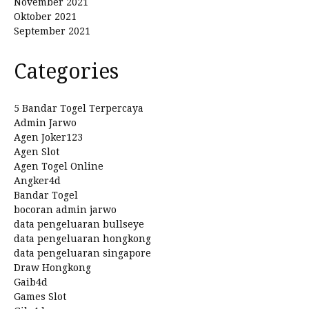
November 2021
Oktober 2021
September 2021
Categories
5 Bandar Togel Terpercaya
Admin Jarwo
Agen Joker123
Agen Slot
Agen Togel Online
Angker4d
Bandar Togel
bocoran admin jarwo
data pengeluaran bullseye
data pengeluaran hongkong
data pengeluaran singapore
Draw Hongkong
Gaib4d
Games Slot