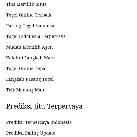
Tips Memilih Situs
Togel Online Terbaik
Pasang Togel Indonesia
Togel Indonesia Terpercaya
Mudah Memilih Agen
Ketahui Langkah Main
Togel Online Tepat
Langkah Pasang Togel
Trik Menang Main
Prediksi Jitu Terpercaya
Prediksi Terpercaya Indonesia
Prediksi Paling Update