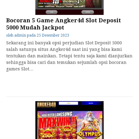
Bocoran 5 Game Angker4d Slot Deposit
5000 Mudah Jackpot
oleh
admin
pada
25 Desember 2023
Sekarang ini banyak opsi perjudian Slot Deposit 5000
salah satunya situs Angker4d saat ini yang bisa kami
tentukan dan mainkan. Tetapi tentu saja kami dianjurkan
sehingga bisa cari dan temukan sejumlah opsi bocoran
games Slot…