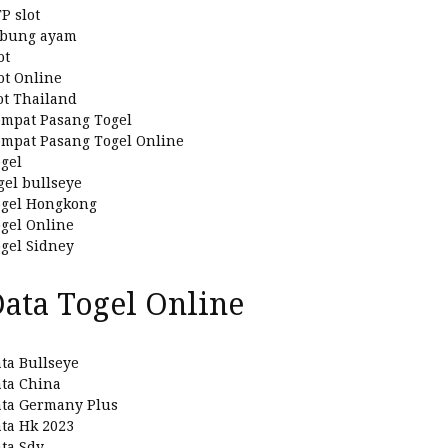
P slot
abung ayam
ot
ot Online
ot Thailand
mpat Pasang Togel
mpat Pasang Togel Online
gel
gel bullseye
ogel Hongkong
gel Online
gel Sidney
ata Togel Online
ta Bullseye
ta China
ta Germany Plus
ta Hk 2023
ta Sdy