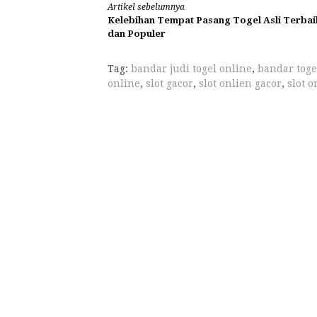
Lanjut
Artikel sebelumnya
Kelebihan Tempat Pasang Togel Asli Terbai
Membaca
dan Populer
Tag:
bandar judi togel online
,
bandar toge
online
,
slot gacor
,
slot onlien gacor
,
slot o