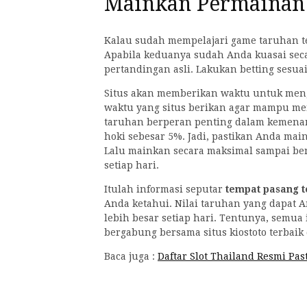
Mainkan Permainan
Kalau sudah mempelajari game taruhan te
Apabila keduanya sudah Anda kuasai sec
pertandingan asli. Lakukan betting ses
Situs akan memberikan waktu untuk meng
waktu yang situs berikan agar mampu men
taruhan berperan penting dalam kemenan
hoki sebesar 5%. Jadi, pastikan Anda mai
Lalu mainkan secara maksimal sampai be
setiap hari.
Itulah informasi seputar
tempat pasang t
Anda ketahui. Nilai taruhan yang dapat
lebih besar setiap hari. Tentunya, semu
bergabung bersama situs kiostoto terbaik
Baca juga :
Daftar Slot Thailand Resmi Pas