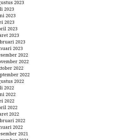
ustus 2023
li 2023
ni 2023
i 2023
ril 2023
ret 2023
bruari 2023
nuari 2023
esember 2022
ovember 2022
tober 2022
ptember 2022
ustus 2022
li 2022
ni 2022
i 2022
ril 2022
ret 2022
bruari 2022
nuari 2022
esember 2021