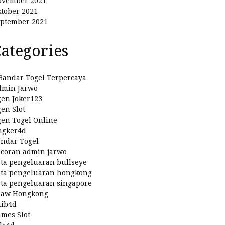
ovember 2021
tober 2021
ptember 2021
ategories
Bandar Togel Terpercaya
dmin Jarwo
en Joker123
en Slot
en Togel Online
ngker4d
ndar Togel
coran admin jarwo
ta pengeluaran bullseye
ta pengeluaran hongkong
ta pengeluaran singapore
raw Hongkong
aib4d
mes Slot