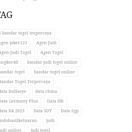
TAG
5 bandar togel terpercaya
agen joker123
Agen Judi
Agen Judi Togel
Agen Togel
angker4d
bandar judi togel online
bandar togel
bandar togel online
Bandar Togel Terpercaya
data bullseye
data china
Data Germany Plus
Data HK
data hk 2023
Data SDY
Data Sgp
indohasilkeluaran
judi
judi online
judi togel