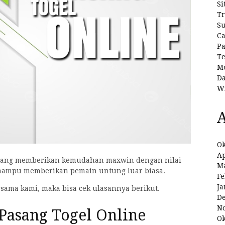
Si
Tr
Su
C
Pa
Te
M
Da
Wi
A
Ok
Ap
yang memberikan kemudahan maxwin dengan nilai
Ma
g mampu memberikan pemain untung luar biasa.
Fe
Ja
sama kami, maka bisa cek ulasannya berikut.
D
N
Pasang Togel Online
Ok