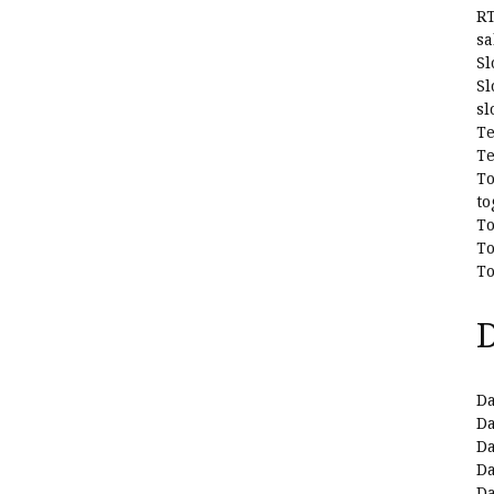
RT
s
Sl
Sl
sl
Te
Te
To
to
T
To
To
D
Da
Da
Da
Da
Da