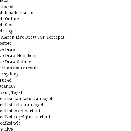
la4d
htogel
dohasilkeluaran
di Online
di Slot
di Togel
luaran Live Draw SGP Tercepat
ostoto
ve Draw
ive Draw Hongkong
ve Draw Sidney
ve hongkong result
ve sydney
rus4d
acan168
sang Togel
ediksi dan keluaran togel
ediksi keluaran togel
ediksi togel hari ini
ediksi Togel Jitu Hari Ini
ediksi wla
P Live