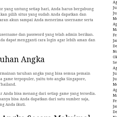
Ag
Ju
cor yang untung setiap hari, Anda harus bergabung
Ju
akan pilih situs yang sudah Anda dapatkan dan
Me
aftaran akun sampai Anda menerima username serta
Ap
Ma
 username dan password yang telah admin berikan.
Fe
da dapat mengganti cara login agar lebih aman dan
Ja
D
N
Ok
ruhan Angka
Se
Ag
Ju
permainan taruhan angka yang bisa semua pemain
Ju
 game terpopuler, yaitu toto angka Singapore,
Me
Thailand.
Ap
ar Anda bisa menang dari setiap game yang tersedia.
Ma
hanya bisa Anda dapatkan dari satu sumber saja,
Fe
ng Anda ikuti.
Ja
D