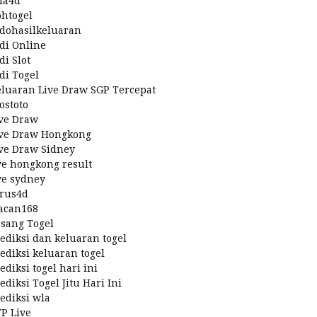
la4d
htogel
dohasilkeluaran
di Online
di Slot
di Togel
luaran Live Draw SGP Tercepat
ostoto
ve Draw
ive Draw Hongkong
ve Draw Sidney
ve hongkong result
ve sydney
rus4d
acan168
sang Togel
ediksi dan keluaran togel
ediksi keluaran togel
ediksi togel hari ini
ediksi Togel Jitu Hari Ini
ediksi wla
P Live