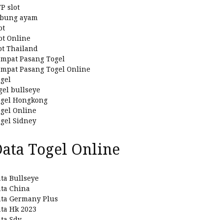
P slot
abung ayam
ot
ot Online
ot Thailand
mpat Pasang Togel
mpat Pasang Togel Online
gel
gel bullseye
ogel Hongkong
gel Online
gel Sidney
ata Togel Online
ta Bullseye
ta China
ta Germany Plus
ta Hk 2023
ta Sdy