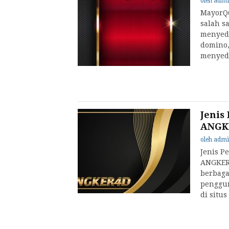
oleh
adm
MayorQQ
salah sa
menyedi
domino,
menyed
Jenis
ANGK
oleh
adm
Jenis P
ANGKER4
berbaga
penggun
di situ