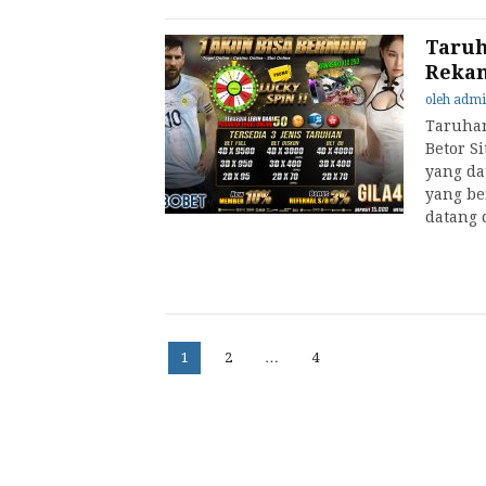
Taruh
Rekan
oleh
adm
Taruhan
Betor Si
yang da
yang be
datang 
Paginasi
Laman
Laman
Laman
1
2
…
4
pos