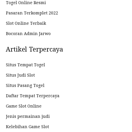
Togel Online Resmi
Pasaran Terkomplet 2022
Slot Online Terbaik
Bocoran Admin Jarwo
Artikel Terpercaya
Situs Tempat Togel
Situs Judi Slot
Situs Pasang Togel
Daftar Tempat Terpercaya
Game Slot Online
Jenis permainan judi
Kelebihan Game Slot