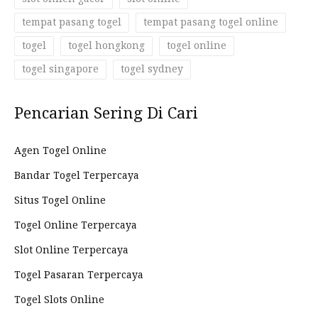
tempat pasang togel
tempat pasang togel online
togel
togel hongkong
togel online
togel singapore
togel sydney
Pencarian Sering Di Cari
Agen Togel Online
Bandar Togel Terpercaya
Situs Togel Online
Togel Online Terpercaya
Slot Online Terpercaya
Togel Pasaran Terpercaya
Togel Slots Online