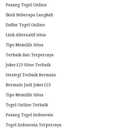
Pasang Togel Online
Ikuti Beberapa Langkah
Daftar Togel Online
Link Alternatif situs
Tips Memilih Situs
Terbaik dan Terpercaya
Joker123 Situs Terbaik
Strategi Terbaik Bermain
Bermain Judi Joker123
Tips Memilih Situs
Togel Online Terbaik
Pasang Togel Indonesia
Togel Indonesia Terpercaya