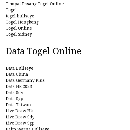
Tempat Pasang Togel Online
Togel
togel bullseye
Togel Hongkong
Togel Online
Togel Sidney
Data Togel Online
Data Bullseye
Data China
Data Germany Plus
Data Hk 2023
Data Sdy
Data Sgp
Data Taiwan
Live Draw Hk
Live Draw Sdy
Live Draw Sgp
Paito Warna Bullseye