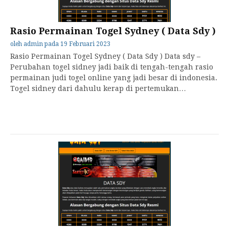
Rasio Permainan Togel Sydney ( Data Sdy )
oleh
admin
pada
19 Februari 2023
Rasio Permainan Togel Sydney ( Data Sdy ) Data sdy –
Perubahan togel sidney jadi baik di tengah-tengah rasio
permainan judi togel online yang jadi besar di indonesia.
Togel sidney dari dahulu kerap di pertemukan…