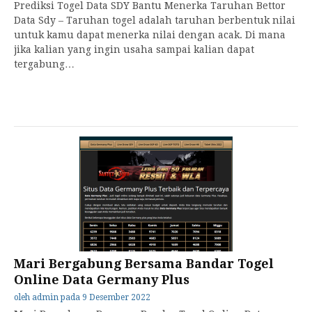
Prediksi Togel Data SDY Bantu Menerka Taruhan Bettor
Data Sdy – Taruhan togel adalah taruhan berbentuk nilai
untuk kamu dapat menerka nilai dengan acak. Di mana
jika kalian yang ingin usaha sampai kalian dapat
tergabung…
Mari Bergabung Bersama Bandar Togel
Online Data Germany Plus
oleh
admin
pada
9 Desember 2022