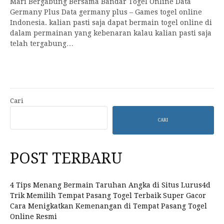
Mari Bergabung Bersama Bandar Togel Online Data
Germany Plus Data germany plus – Games togel online
Indonesia. kalian pasti saja dapat bermain togel online di
dalam permainan yang kebenaran kalau kalian pasti saja
telah tergabung…
Cari
CARI
POST TERBARU
4 Tips Menang Bermain Taruhan Angka di Situs Lurus4d
Trik Memilih Tempat Pasang Togel Terbaik Super Gacor
Cara Menigkatkan Kemenangan di Tempat Pasang Togel
Online Resmi