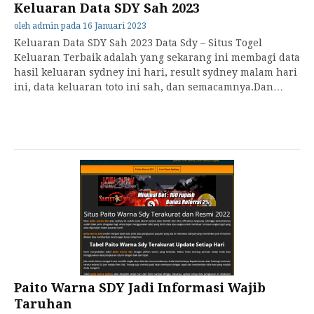
Keluaran Data SDY Sah 2023
oleh
admin
pada
16 Januari 2023
Keluaran Data SDY Sah 2023 Data Sdy – Situs Togel
Keluaran Terbaik adalah yang sekarang ini membagi data
hasil keluaran sydney ini hari, result sydney malam hari
ini, data keluaran toto ini sah, dan semacamnya.Dan…
Paito Warna SDY Jadi Informasi Wajib
Taruhan