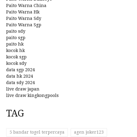
Paito Warna China
Paito Warna Hk
Paito Warna Sdy
Paito Warna Sgp
paito sdy
paito sgp
paito hk
kocok hk
kocok sgp
kocok sdy
data sgp 2024
data hk 2024
data sdy 2024
live draw japan
live draw kingkongpools
TAG
5 bandar togel terpercaya
agen joker123