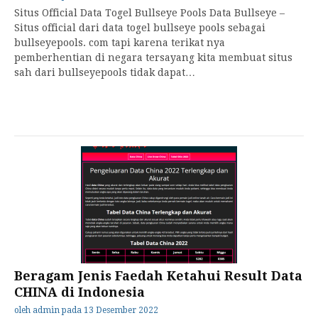
Situs Official Data Togel Bullseye Pools Data Bullseye –
Situs official dari data togel bullseye pools sebagai
bullseyepools. com tapi karena terikat nya
pemberhentian di negara tersayang kita membuat situs
sah dari bullseyepools tidak dapat…
Beragam Jenis Faedah Ketahui Result Data
CHINA di Indonesia
oleh
admin
pada
13 Desember 2022