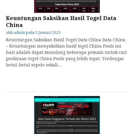
Keuntungan Saksikan Hasil Togel Data
China
oleh
admin
pada
3 Januari 2023
Keuntungan Saksikan Hasil Togel Data China Data China
– Keuntungan menyaksikan hasil togel China Pools ini
hari adalah dapat menolong beberapa pemain untuk cari
perkiraan togel China Pools yang lebih tepat. Terdengar
betul-betul sepele sekali…