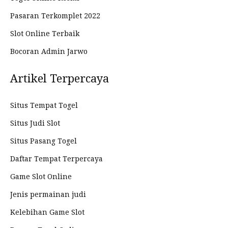
Pasaran Terkomplet 2022
Slot Online Terbaik
Bocoran Admin Jarwo
Artikel Terpercaya
Situs Tempat Togel
Situs Judi Slot
Situs Pasang Togel
Daftar Tempat Terpercaya
Game Slot Online
Jenis permainan judi
Kelebihan Game Slot