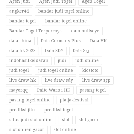
Agen Judi
Agen Judi Togel
Agen Togel
angker4d
bandar judi togel online
bandar togel
bandar togel online
Bandar Togel Terpercaya
data bullseye
data china
Data Germany Plus
Data HK
data hk 2023
Data SDY
Data Sgp
indohasilkeluaran
judi
judi online
judi togel
judi togel online
kiostoto
live draw hk
live draw sdy
live draw sgp
mayorqq
Paito Warna HK
pasang togel
pasang togel online
platja-festival
prediksi jitu
prediksi togel
situs judi slot online
slot
slot gacor
slot onlien gacor
slot online