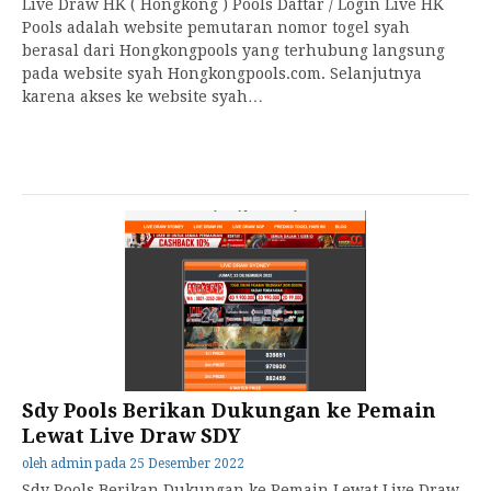
Live Draw HK ( Hongkong ) Pools Daftar / Login Live HK
Pools adalah website pemutaran nomor togel syah
berasal dari Hongkongpools yang terhubung langsung
pada website syah Hongkongpools.com. Selanjutnya
karena akses ke website syah…
Sdy Pools Berikan Dukungan ke Pemain
Lewat Live Draw SDY
oleh
admin
pada
25 Desember 2022
Sdy Pools Berikan Dukungan ke Pemain Lewat Live Draw