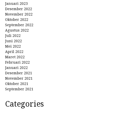
Januari 2023
Desember 2022
November 2022
Oktober 2022
September 2022
Agustus 2022
Juli 2022
Juni 2022
Mei 2022
April 2022
Maret 2022
Februari 2022
Januari 2022
Desember 2021
November 2021
Oktober 2021
September 2021
Categories