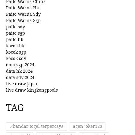
Paito Warna China
Paito Warna Hk
Paito Warna Sdy
Paito Warna Sgp
paito sdy
paito sgp
paito hk
kocok hk
kocok sgp
kocok sdy
data sgp 2024
data hk 2024
data sdy 2024
live draw japan
live draw kingkongpools
TAG
5 bandar togel terpercaya
agen joker123