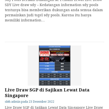
SDY Live draw sdy – Kedatangan information sdy pools
tentunya bisa memberikan dukungan anda semua dalam
permainkan judi togel sdy pools. Karena itu hanya
memiliki information…
Live Draw SGP di Sajikan Lewat Data
Singapore
oleh
admin
pada
23 Desember 2022
Live Draw SGP di Sajikan Lewat Data Singapore Live Draw