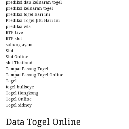
prediksi dan keluaran togel
prediksi keluaran togel
prediksi togel hari ini
Prediksi Togel Jitu Hari Ini
prediksi wla
RTP Live
RTP slot
sabung ayam
Slot
Slot Online
slot Thailand
Tempat Pasang Togel
Tempat Pasang Togel Online
Togel
togel bullseye
Togel Hongkong
Togel Online
Togel Sidney
Data Togel Online