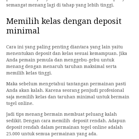
semangat menang lagi di tahap yang lebih tinggi.
Memilih kelas dengan deposit
minimal
Cara ini yang paling penting diantara yang lain yaitu
menentukan deposit dan kelas sesuai kemampuan. Jika
Anda pemain pemula dan menggebu-gebu untuk
menang dengan menaruh taruhan maksimal serta
memilih kelas tinggi.
Maka sebelum mengetahui tantangan permainan pasti
Anda akan kalah. Karena seorang penjudi profesional
saja memilih kelas dan taruhan minimal untuk bermain
togel online.
Jadi tips menang bermain membuat peluang kalah
sedikit. Dengan cara memilih deposit rendah. Adapun
deposit rendah dalam permainan togel online adalah
25.000 untuk semua permainan yang ada.