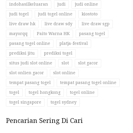
indohasilkeluaran
judi
judi online
judi togel
judi togel online
kiostoto
live draw hk
live draw sdy
live draw sgp
mayorqq
Paito Warna HK
pasang togel
pasang togel online
platja-festival
prediksi jitu
prediksi togel
situs judi slot online
slot
slot gacor
slot onlien gacor
slot online
tempat pasang togel
tempat pasang togel online
togel
togel hongkong
togel online
togel singapore
togel sydney
Pencarian Sering Di Cari