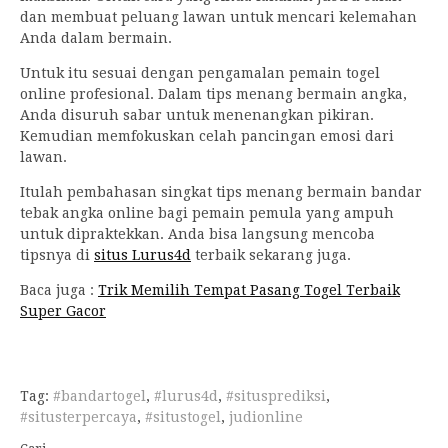
dan membuat peluang lawan untuk mencari kelemahan
Anda dalam bermain.
Untuk itu sesuai dengan pengamalan pemain togel
online profesional. Dalam tips menang bermain angka,
Anda disuruh sabar untuk menenangkan pikiran.
Kemudian memfokuskan celah pancingan emosi dari
lawan.
Itulah pembahasan singkat tips menang bermain bandar
tebak angka online bagi pemain pemula yang ampuh
untuk dipraktekkan. Anda bisa langsung mencoba
tipsnya di
situs Lurus4d
terbaik sekarang juga.
Baca juga :
Trik Memilih Tempat Pasang Togel Terbaik
Super Gacor
Tag:
#bandartogel
,
#lurus4d
,
#situsprediksi
,
#situsterpercaya
,
#situstogel
,
judionline