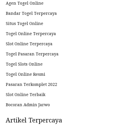
Agen Togel Online
Bandar Togel Terpercaya
Situs Togel Online
Togel Online Terpercaya
Slot Online Terpercaya
Togel Pasaran Terpercaya
Togel Slots Online
Togel Online Resmi
Pasaran Terkomplet 2022
Slot Online Terbaik
Bocoran Admin Jarwo
Artikel Terpercaya