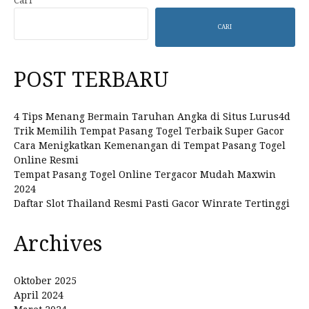
Cari
CARI
POST TERBARU
4 Tips Menang Bermain Taruhan Angka di Situs Lurus4d
Trik Memilih Tempat Pasang Togel Terbaik Super Gacor
Cara Menigkatkan Kemenangan di Tempat Pasang Togel
Online Resmi
Tempat Pasang Togel Online Tergacor Mudah Maxwin
2024
Daftar Slot Thailand Resmi Pasti Gacor Winrate Tertinggi
Archives
Oktober 2025
April 2024