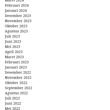
Maret 2024
Februari 2024
Januari 2024
Desember 2023
November 2023
Oktober 2023
Agustus 2023
Juli 2023
Juni 2023
Mei 2023
April 2023
Maret 2023
Februari 2023
Januari 2023
Desember 2022
November 2022
Oktober 2022
September 2022
Agustus 2022
Juli 2022
Juni 2022
Mei 2022