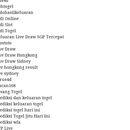
la4d
htogel
dohasilkeluaran
di Online
di Slot
di Togel
luaran Live Draw SGP Tercepat
ostoto
ve Draw
ive Draw Hongkong
ve Draw Sidney
ve hongkong result
ve sydney
rus4d
acan168
sang Togel
ediksi dan keluaran togel
ediksi keluaran togel
ediksi togel hari ini
ediksi Togel Jitu Hari Ini
ediksi wla
P Live