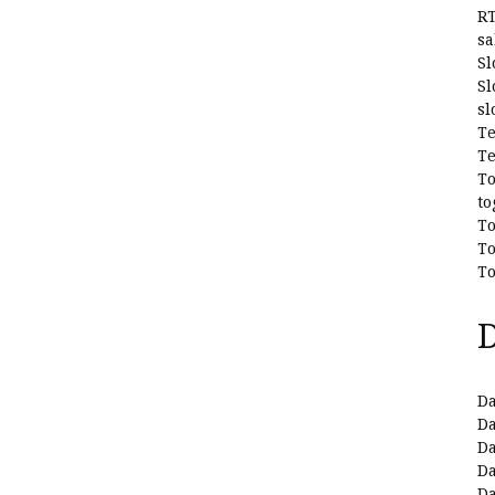
RT
s
Sl
Sl
sl
Te
Te
To
to
T
To
To
D
Da
Da
Da
Da
Da