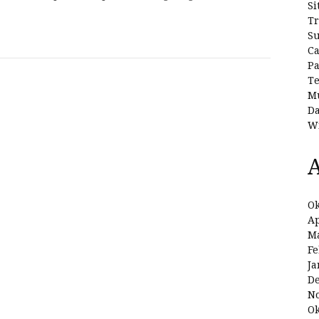
Si
Tr
Su
C
Pa
Te
M
Da
Wi
A
Ok
Ap
Ma
Fe
Ja
D
N
Ok