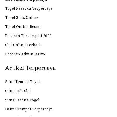
Togel Pasaran Terpercaya
Togel Slots Online
Togel Online Resmi
Pasaran Terkomplet 2022
Slot Online Terbaik
Bocoran Admin Jarwo
Artikel Terpercaya
Situs Tempat Togel
Situs Judi Slot
Situs Pasang Togel
Daftar Tempat Terpercaya