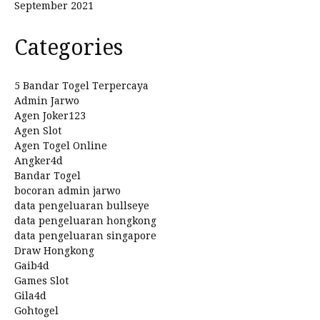
September 2021
Categories
5 Bandar Togel Terpercaya
Admin Jarwo
Agen Joker123
Agen Slot
Agen Togel Online
Angker4d
Bandar Togel
bocoran admin jarwo
data pengeluaran bullseye
data pengeluaran hongkong
data pengeluaran singapore
Draw Hongkong
Gaib4d
Games Slot
Gila4d
Gohtogel