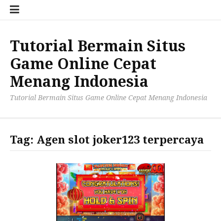
Lompat
Sam
ke
Pag
konten
Tutorial Bermain Situs
Game Online Cepat
Menang Indonesia
Tutorial Bermain Situs Game Online Cepat Menang Indonesia
Tag:
Agen slot joker123 terpercaya