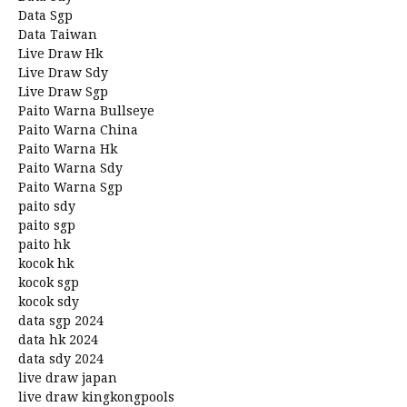
Data Sgp
Data Taiwan
Live Draw Hk
Live Draw Sdy
Live Draw Sgp
Paito Warna Bullseye
Paito Warna China
Paito Warna Hk
Paito Warna Sdy
Paito Warna Sgp
paito sdy
paito sgp
paito hk
kocok hk
kocok sgp
kocok sdy
data sgp 2024
data hk 2024
data sdy 2024
live draw japan
live draw kingkongpools