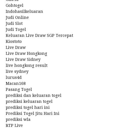
Gohtogel
Indohasilkeluaran
Judi Online
Judi Slot
Judi Togel
Keluaran Live Draw SGP Tercepat
Kiostoto
Live Draw
Live Draw Hongkong
Live Draw Sidney
live hongkong result
live sydney
lurus4d
Macan168
Pasang Togel
prediksi dan keluaran togel
prediksi keluaran togel
prediksi togel hari ini
Prediksi Togel Jitu Hari Ini
prediksi wla
RTP Live