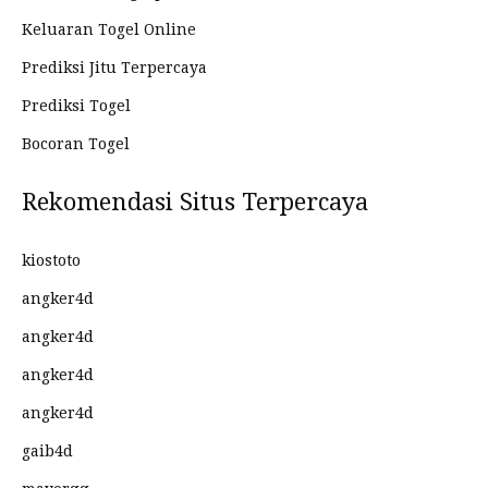
Keluaran Togel Online
Prediksi Jitu Terpercaya
Prediksi Togel
Bocoran Togel
Rekomendasi Situs Terpercaya
kiostoto
angker4d
angker4d
angker4d
angker4d
gaib4d