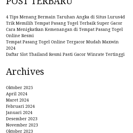
POST TERBARU
4 Tips Menang Bermain Taruhan Angka di Situs Lurus4d
Trik Memilih Tempat Pasang Togel Terbaik Super Gacor
Cara Menigkatkan Kemenangan di Tempat Pasang Togel
Online Resmi
Tempat Pasang Togel Online Tergacor Mudah Maxwin
2024
Daftar Slot Thailand Resmi Pasti Gacor Winrate Tertinggi
Archives
Oktober 2025
April 2024
Maret 2024
Februari 2024
Januari 2024
Desember 2023
November 2023
Oktober 2023