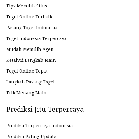
Tips Memilih Situs
Togel Online Terbaik
Pasang Togel Indonesia
Togel Indonesia Terpercaya
Mudah Memilih Agen
Ketahui Langkah Main
Togel Online Tepat
Langkah Pasang Togel
Trik Menang Main
Prediksi Jitu Terpercaya
Prediksi Terpercaya Indonesia
Prediksi Paling Update