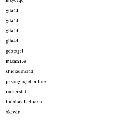
mayorqq
gila4d
gila4d
gila4d
gila4d
gohtogel
macan168
shiokelinci4d
pasang togel online
rockerslot
indohasilkeluaran
okewin