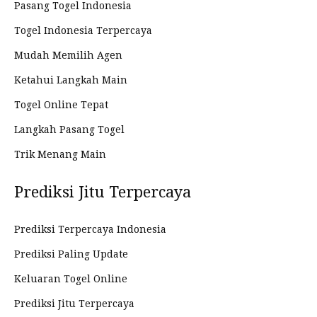
Pasang Togel Indonesia
Togel Indonesia Terpercaya
Mudah Memilih Agen
Ketahui Langkah Main
Togel Online Tepat
Langkah Pasang Togel
Trik Menang Main
Prediksi Jitu Terpercaya
Prediksi Terpercaya Indonesia
Prediksi Paling Update
Keluaran Togel Online
Prediksi Jitu Terpercaya