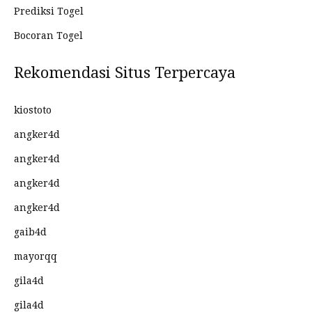
Prediksi Togel
Bocoran Togel
Rekomendasi Situs Terpercaya
kiostoto
angker4d
angker4d
angker4d
angker4d
gaib4d
mayorqq
gila4d
gila4d