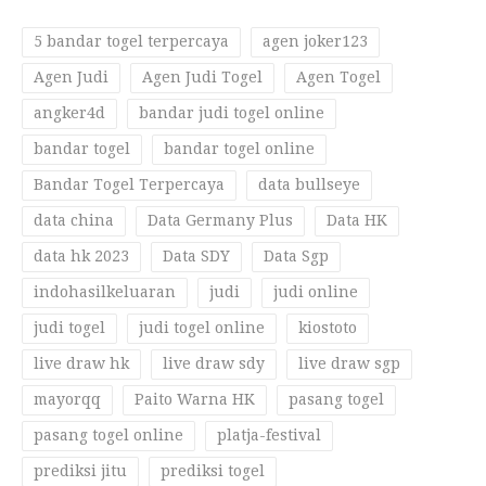
5 bandar togel terpercaya
agen joker123
Agen Judi
Agen Judi Togel
Agen Togel
angker4d
bandar judi togel online
bandar togel
bandar togel online
Bandar Togel Terpercaya
data bullseye
data china
Data Germany Plus
Data HK
data hk 2023
Data SDY
Data Sgp
indohasilkeluaran
judi
judi online
judi togel
judi togel online
kiostoto
live draw hk
live draw sdy
live draw sgp
mayorqq
Paito Warna HK
pasang togel
pasang togel online
platja-festival
prediksi jitu
prediksi togel