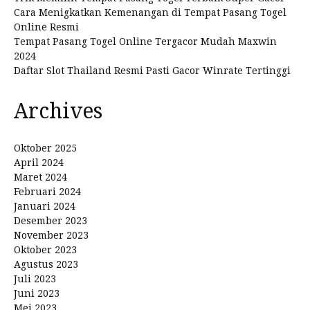
Cara Menigkatkan Kemenangan di Tempat Pasang Togel
Online Resmi
Tempat Pasang Togel Online Tergacor Mudah Maxwin
2024
Daftar Slot Thailand Resmi Pasti Gacor Winrate Tertinggi
Archives
Oktober 2025
April 2024
Maret 2024
Februari 2024
Januari 2024
Desember 2023
November 2023
Oktober 2023
Agustus 2023
Juli 2023
Juni 2023
Mei 2023