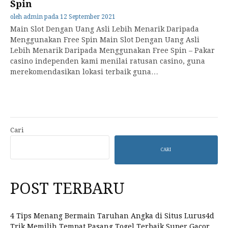
Spin
oleh
admin
pada
12 September 2021
Main Slot Dengan Uang Asli Lebih Menarik Daripada
Menggunakan Free Spin Main Slot Dengan Uang Asli
Lebih Menarik Daripada Menggunakan Free Spin – Pakar
casino independen kami menilai ratusan casino, guna
merekomendasikan lokasi terbaik guna…
Cari
CARI
POST TERBARU
4 Tips Menang Bermain Taruhan Angka di Situs Lurus4d
Trik Memilih Tempat Pasang Togel Terbaik Super Gacor