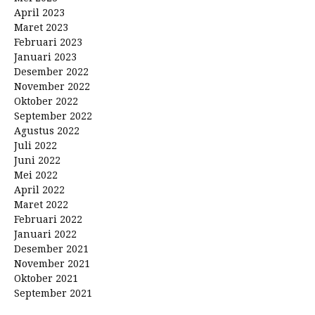
April 2023
Maret 2023
Februari 2023
Januari 2023
Desember 2022
November 2022
Oktober 2022
September 2022
Agustus 2022
Juli 2022
Juni 2022
Mei 2022
April 2022
Maret 2022
Februari 2022
Januari 2022
Desember 2021
November 2021
Oktober 2021
September 2021