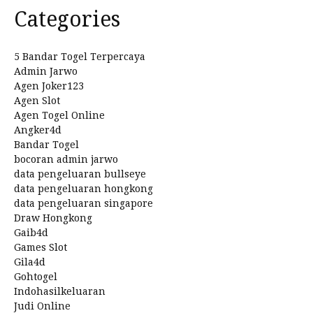
Categories
5 Bandar Togel Terpercaya
Admin Jarwo
Agen Joker123
Agen Slot
Agen Togel Online
Angker4d
Bandar Togel
bocoran admin jarwo
data pengeluaran bullseye
data pengeluaran hongkong
data pengeluaran singapore
Draw Hongkong
Gaib4d
Games Slot
Gila4d
Gohtogel
Indohasilkeluaran
Judi Online