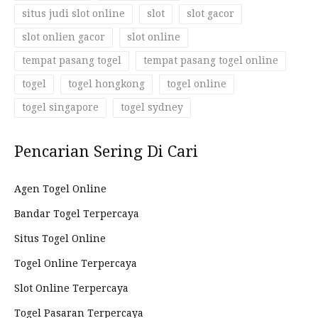
situs judi slot online
slot
slot gacor
slot onlien gacor
slot online
tempat pasang togel
tempat pasang togel online
togel
togel hongkong
togel online
togel singapore
togel sydney
Pencarian Sering Di Cari
Agen Togel Online
Bandar Togel Terpercaya
Situs Togel Online
Togel Online Terpercaya
Slot Online Terpercaya
Togel Pasaran Terpercaya