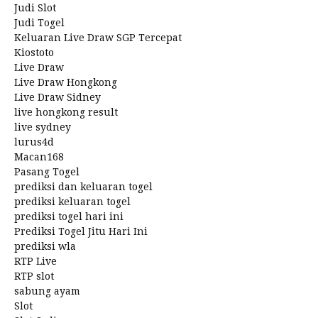
Judi Slot
Judi Togel
Keluaran Live Draw SGP Tercepat
Kiostoto
Live Draw
Live Draw Hongkong
Live Draw Sidney
live hongkong result
live sydney
lurus4d
Macan168
Pasang Togel
prediksi dan keluaran togel
prediksi keluaran togel
prediksi togel hari ini
Prediksi Togel Jitu Hari Ini
prediksi wla
RTP Live
RTP slot
sabung ayam
Slot