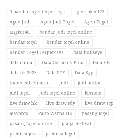
5 bandar togel terpercaya
agen joker123
Agen Judi
Agen Judi Togel
Agen Togel
angker4d
bandar judi togel online
bandar togel
bandar togel online
Bandar Togel Terpercaya
data bullseye
data china
Data Germany Plus
Data HK
data hk 2023
Data SDY
Data Sgp
indohasilkeluaran
judi
judi online
judi togel
judi togel online
kiostoto
live draw hk
live draw sdy
live draw sgp
mayorqq
Paito Warna HK
pasang togel
pasang togel online
platja-festival
prediksi jitu
prediksi togel