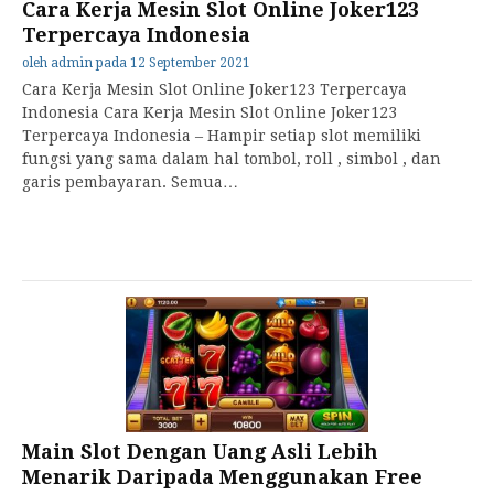
Cara Kerja Mesin Slot Online Joker123
Terpercaya Indonesia
oleh
admin
pada
12 September 2021
Cara Kerja Mesin Slot Online Joker123 Terpercaya
Indonesia Cara Kerja Mesin Slot Online Joker123
Terpercaya Indonesia – Hampir setiap slot memiliki
fungsi yang sama dalam hal tombol, roll , simbol , dan
garis pembayaran. Semua…
Main Slot Dengan Uang Asli Lebih
Menarik Daripada Menggunakan Free