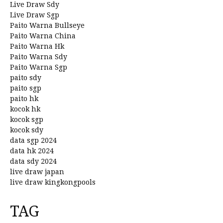
Live Draw Sdy
Live Draw Sgp
Paito Warna Bullseye
Paito Warna China
Paito Warna Hk
Paito Warna Sdy
Paito Warna Sgp
paito sdy
paito sgp
paito hk
kocok hk
kocok sgp
kocok sdy
data sgp 2024
data hk 2024
data sdy 2024
live draw japan
live draw kingkongpools
TAG