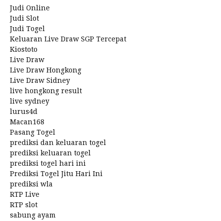
Judi Online
Judi Slot
Judi Togel
Keluaran Live Draw SGP Tercepat
Kiostoto
Live Draw
Live Draw Hongkong
Live Draw Sidney
live hongkong result
live sydney
lurus4d
Macan168
Pasang Togel
prediksi dan keluaran togel
prediksi keluaran togel
prediksi togel hari ini
Prediksi Togel Jitu Hari Ini
prediksi wla
RTP Live
RTP slot
sabung ayam