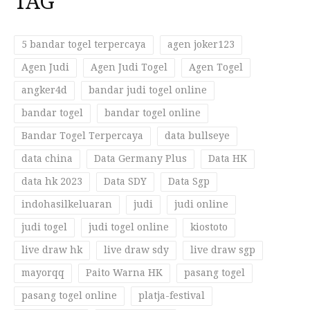
TAG
5 bandar togel terpercaya
agen joker123
Agen Judi
Agen Judi Togel
Agen Togel
angker4d
bandar judi togel online
bandar togel
bandar togel online
Bandar Togel Terpercaya
data bullseye
data china
Data Germany Plus
Data HK
data hk 2023
Data SDY
Data Sgp
indohasilkeluaran
judi
judi online
judi togel
judi togel online
kiostoto
live draw hk
live draw sdy
live draw sgp
mayorqq
Paito Warna HK
pasang togel
pasang togel online
platja-festival