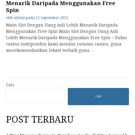
Menarik Daripada Menggunakan Free
Spin
oleh
admin
pada
12 September 2021
Main Slot Dengan Uang Asli Lebih Menarik Daripada
Menggunakan Free Spin Main Slot Dengan Uang Asli
Lebih Menarik Daripada Menggunakan Free Spin – Pakar
casino independen kami menilai ratusan casino, guna
merekomendasikan lokasi terbaik guna…
Cari
CARI
POST TERBARU