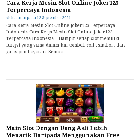
Cara Kerja Mesin Slot Online Joker123
Terpercaya Indonesia
oleh
admin
pada
12 September 2021
Cara Kerja Mesin Slot Online Joker123 Terpercaya
Indonesia Cara Kerja Mesin Slot Online Joker123
Terpercaya Indonesia – Hampir setiap slot memiliki
fungsi yang sama dalam hal tombol, roll , simbol , dan
garis pembayaran. Semua…
Main Slot Dengan Uang Asli Lebih
Menarik Daripada Menggunakan Free