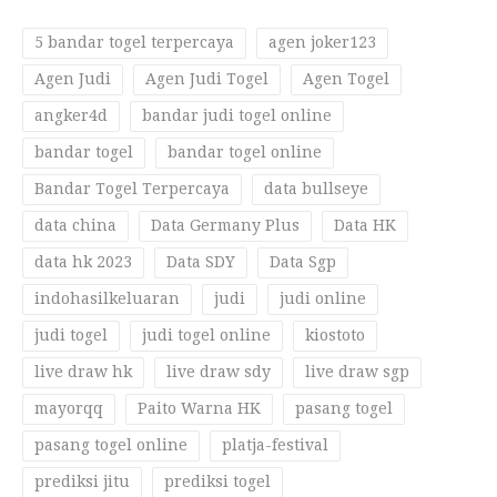
5 bandar togel terpercaya
agen joker123
Agen Judi
Agen Judi Togel
Agen Togel
angker4d
bandar judi togel online
bandar togel
bandar togel online
Bandar Togel Terpercaya
data bullseye
data china
Data Germany Plus
Data HK
data hk 2023
Data SDY
Data Sgp
indohasilkeluaran
judi
judi online
judi togel
judi togel online
kiostoto
live draw hk
live draw sdy
live draw sgp
mayorqq
Paito Warna HK
pasang togel
pasang togel online
platja-festival
prediksi jitu
prediksi togel