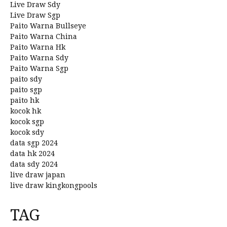
Live Draw Sdy
Live Draw Sgp
Paito Warna Bullseye
Paito Warna China
Paito Warna Hk
Paito Warna Sdy
Paito Warna Sgp
paito sdy
paito sgp
paito hk
kocok hk
kocok sgp
kocok sdy
data sgp 2024
data hk 2024
data sdy 2024
live draw japan
live draw kingkongpools
TAG