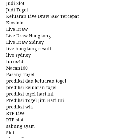
Judi Slot
Judi Togel
Keluaran Live Draw SGP Tercepat
Kiostoto
Live Draw
Live Draw Hongkong
Live Draw Sidney
live hongkong result
live sydney
lurus4d
Macan168
Pasang Togel
prediksi dan keluaran togel
prediksi keluaran togel
prediksi togel hari ini
Prediksi Togel Jitu Hari Ini
prediksi wla
RTP Live
RTP slot
sabung ayam
Slot