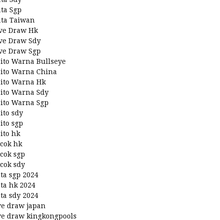
ta Sgp
ta Taiwan
ve Draw Hk
ve Draw Sdy
ve Draw Sgp
ito Warna Bullseye
ito Warna China
ito Warna Hk
ito Warna Sdy
ito Warna Sgp
ito sdy
ito sgp
ito hk
cok hk
cok sgp
cok sdy
ta sgp 2024
ta hk 2024
ta sdy 2024
ve draw japan
ve draw kingkongpools