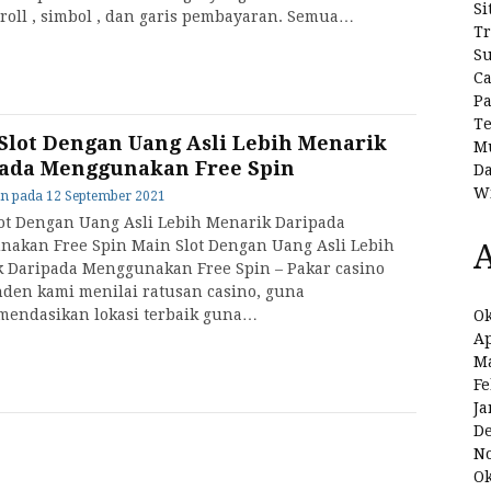
Si
 roll , simbol , dan garis pembayaran. Semua…
Tr
Su
C
Pa
Te
Slot Dengan Uang Asli Lebih Menarik
M
ada Menggunakan Free Spin
Da
Wi
in
pada
12 September 2021
ot Dengan Uang Asli Lebih Menarik Daripada
akan Free Spin Main Slot Dengan Uang Asli Lebih
A
 Daripada Menggunakan Free Spin – Pakar casino
den kami menilai ratusan casino, guna
endasikan lokasi terbaik guna…
Ok
Ap
Ma
Fe
Ja
D
N
Ok