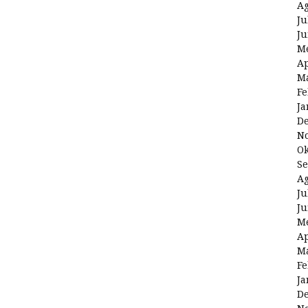
Ag
Ju
Ju
Me
Ap
Ma
Fe
Ja
D
N
Ok
Se
Ag
Ju
Ju
Me
Ap
Ma
Fe
Ja
D