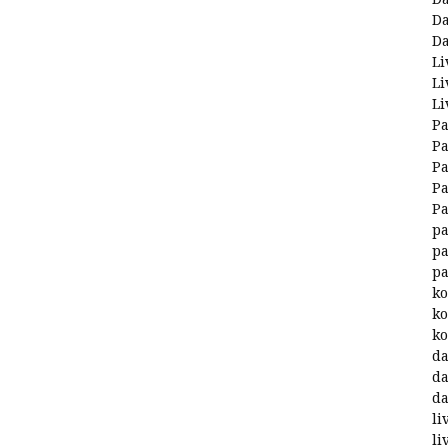
Da
Da
Li
Li
Li
Pa
Pa
Pa
Pa
Pa
pa
pa
pa
ko
ko
ko
da
da
da
li
li