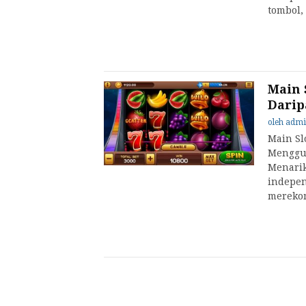
tombol,
Main 
Darip
oleh
adm
Main Sl
Menggun
Menarik
indepen
merekom