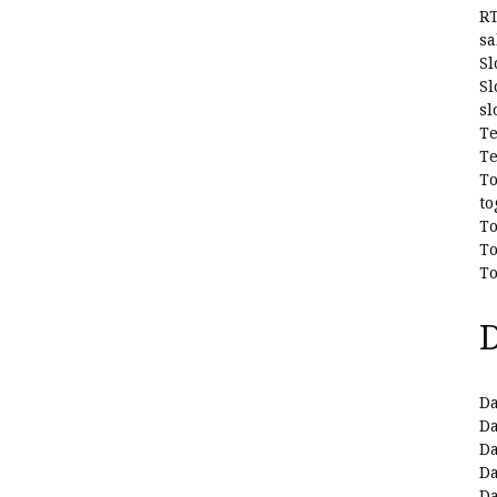
RT
s
Sl
Sl
sl
Te
Te
To
to
T
To
To
D
Da
Da
Da
Da
Da