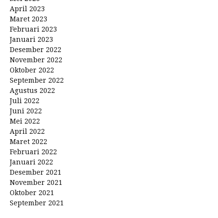
April 2023
Maret 2023
Februari 2023
Januari 2023
Desember 2022
November 2022
Oktober 2022
September 2022
Agustus 2022
Juli 2022
Juni 2022
Mei 2022
April 2022
Maret 2022
Februari 2022
Januari 2022
Desember 2021
November 2021
Oktober 2021
September 2021