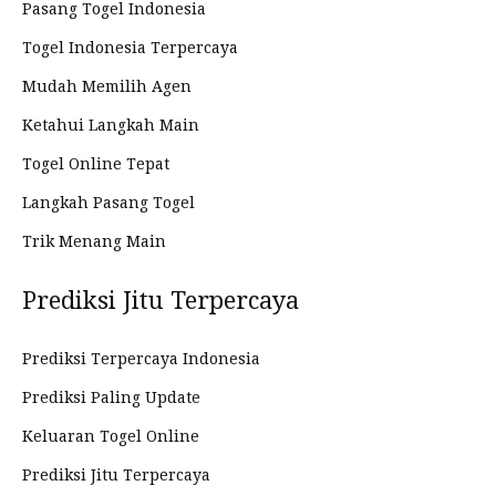
Pasang Togel Indonesia
Togel Indonesia Terpercaya
Mudah Memilih Agen
Ketahui Langkah Main
Togel Online Tepat
Langkah Pasang Togel
Trik Menang Main
Prediksi Jitu Terpercaya
Prediksi Terpercaya Indonesia
Prediksi Paling Update
Keluaran Togel Online
Prediksi Jitu Terpercaya