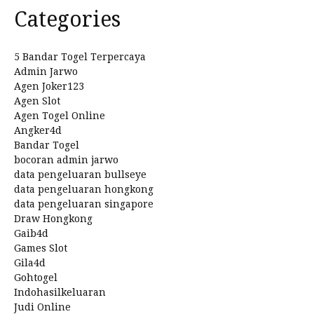
Categories
5 Bandar Togel Terpercaya
Admin Jarwo
Agen Joker123
Agen Slot
Agen Togel Online
Angker4d
Bandar Togel
bocoran admin jarwo
data pengeluaran bullseye
data pengeluaran hongkong
data pengeluaran singapore
Draw Hongkong
Gaib4d
Games Slot
Gila4d
Gohtogel
Indohasilkeluaran
Judi Online