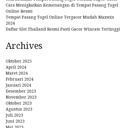
Cara Menigkatkan Kemenangan di Tempat Pasang Togel
Online Resmi
Tempat Pasang Togel Online Tergacor Mudah Maxwin
2024
Daftar Slot Thailand Resmi Pasti Gacor Winrate Tertinggi
Archives
Oktober 2025
April 2024
Maret 2024
Februari 2024
Januari 2024
Desember 2023
November 2023
Oktober 2023
Agustus 2023
Juli 2023
Juni 2023
Mei 2023