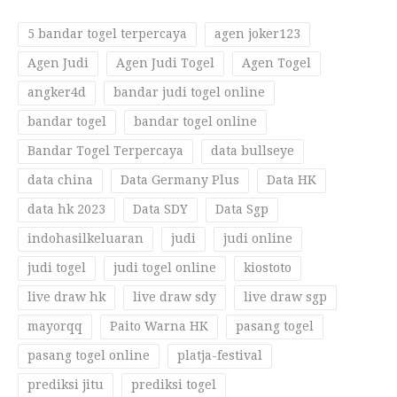
5 bandar togel terpercaya
agen joker123
Agen Judi
Agen Judi Togel
Agen Togel
angker4d
bandar judi togel online
bandar togel
bandar togel online
Bandar Togel Terpercaya
data bullseye
data china
Data Germany Plus
Data HK
data hk 2023
Data SDY
Data Sgp
indohasilkeluaran
judi
judi online
judi togel
judi togel online
kiostoto
live draw hk
live draw sdy
live draw sgp
mayorqq
Paito Warna HK
pasang togel
pasang togel online
platja-festival
prediksi jitu
prediksi togel