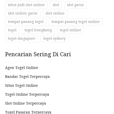
situs judi slot online
slot
slot gacor
slot onlien gacor
slot online
tempat pasang togel
tempat pasang togel online
togel
togel hongkong
togel online
togel singapore
togel sydney
Pencarian Sering Di Cari
Agen Togel Online
Bandar Togel Terpercaya
Situs Togel Online
Togel Online Terpercaya
Slot Online Terpercaya
Togel Pasaran Terpercaya