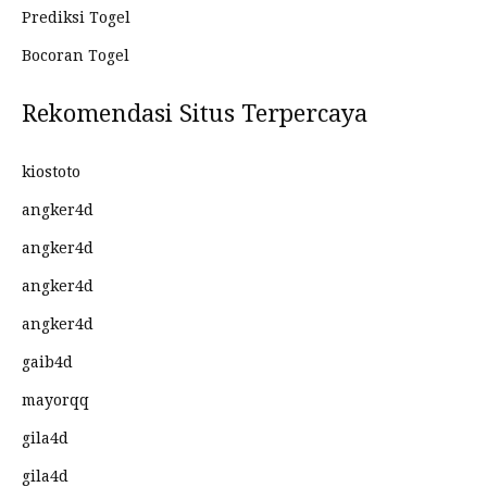
Prediksi Togel
Bocoran Togel
Rekomendasi Situs Terpercaya
kiostoto
angker4d
angker4d
angker4d
angker4d
gaib4d
mayorqq
gila4d
gila4d