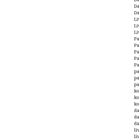
Da
Da
Li
Li
Li
Pa
Pa
Pa
Pa
Pa
pa
pa
pa
ko
ko
ko
da
da
da
li
li