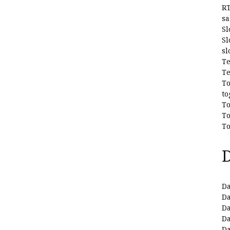
RT
s
Sl
Sl
sl
Te
Te
To
to
T
To
To
D
Da
Da
Da
Da
Da