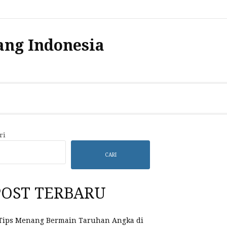
Sample
Page
ang Indonesia
ri
CARI
POST TERBARU
Tips Menang Bermain Taruhan Angka di