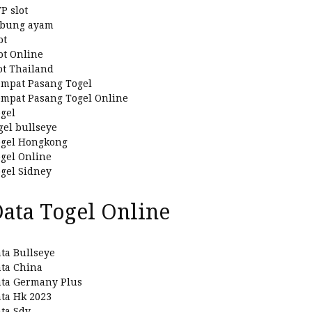
P slot
abung ayam
ot
ot Online
ot Thailand
mpat Pasang Togel
mpat Pasang Togel Online
gel
gel bullseye
ogel Hongkong
gel Online
gel Sidney
ata Togel Online
ta Bullseye
ta China
ta Germany Plus
ta Hk 2023
ta Sdy