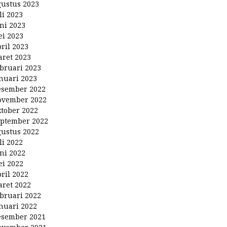
ustus 2023
li 2023
ni 2023
i 2023
ril 2023
ret 2023
bruari 2023
nuari 2023
esember 2022
ovember 2022
tober 2022
ptember 2022
ustus 2022
li 2022
ni 2022
i 2022
ril 2022
ret 2022
bruari 2022
nuari 2022
esember 2021