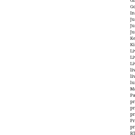
Gi
Go
In
Ju
Ju
Ju
Ke
Ki
Li
L
Li
li
li
lu
M
Pa
pr
pr
pr
Pr
pr
RT