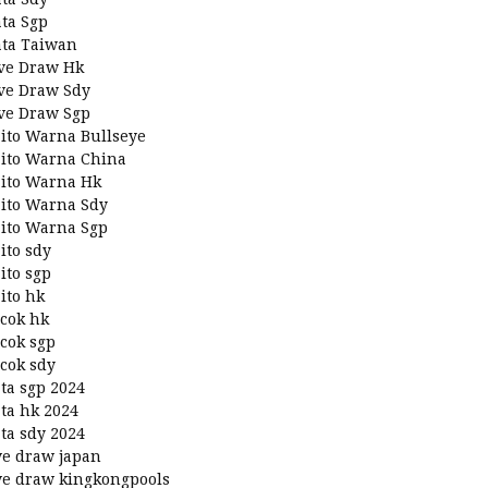
ta Sgp
ta Taiwan
ve Draw Hk
ve Draw Sdy
ve Draw Sgp
ito Warna Bullseye
ito Warna China
ito Warna Hk
ito Warna Sdy
ito Warna Sgp
ito sdy
ito sgp
ito hk
cok hk
cok sgp
cok sdy
ta sgp 2024
ta hk 2024
ta sdy 2024
ve draw japan
ve draw kingkongpools