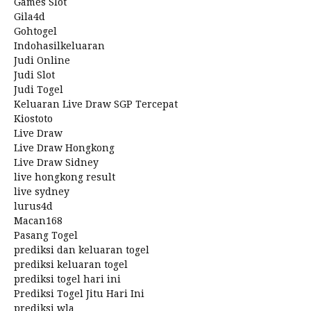
Games Slot
Gila4d
Gohtogel
Indohasilkeluaran
Judi Online
Judi Slot
Judi Togel
Keluaran Live Draw SGP Tercepat
Kiostoto
Live Draw
Live Draw Hongkong
Live Draw Sidney
live hongkong result
live sydney
lurus4d
Macan168
Pasang Togel
prediksi dan keluaran togel
prediksi keluaran togel
prediksi togel hari ini
Prediksi Togel Jitu Hari Ini
prediksi wla