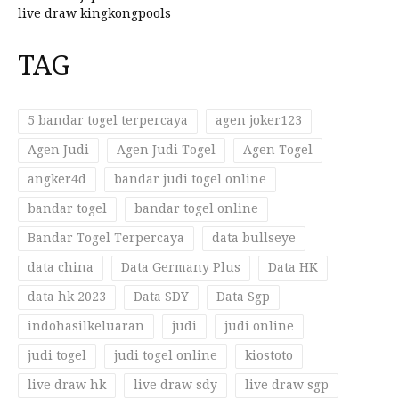
live draw kingkongpools
TAG
5 bandar togel terpercaya
agen joker123
Agen Judi
Agen Judi Togel
Agen Togel
angker4d
bandar judi togel online
bandar togel
bandar togel online
Bandar Togel Terpercaya
data bullseye
data china
Data Germany Plus
Data HK
data hk 2023
Data SDY
Data Sgp
indohasilkeluaran
judi
judi online
judi togel
judi togel online
kiostoto
live draw hk
live draw sdy
live draw sgp