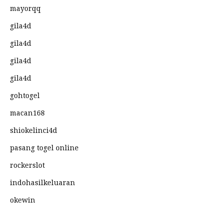
mayorqq
gila4d
gila4d
gila4d
gila4d
gohtogel
macan168
shiokelinci4d
pasang togel online
rockerslot
indohasilkeluaran
okewin