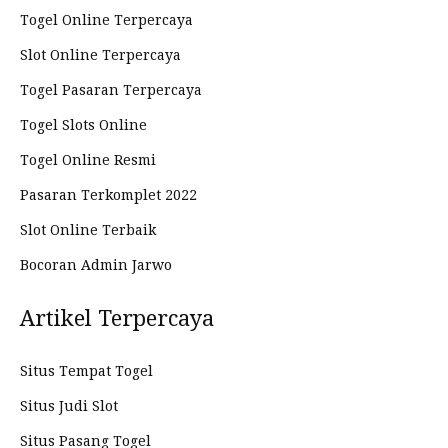
Togel Online Terpercaya
Slot Online Terpercaya
Togel Pasaran Terpercaya
Togel Slots Online
Togel Online Resmi
Pasaran Terkomplet 2022
Slot Online Terbaik
Bocoran Admin Jarwo
Artikel Terpercaya
Situs Tempat Togel
Situs Judi Slot
Situs Pasang Togel