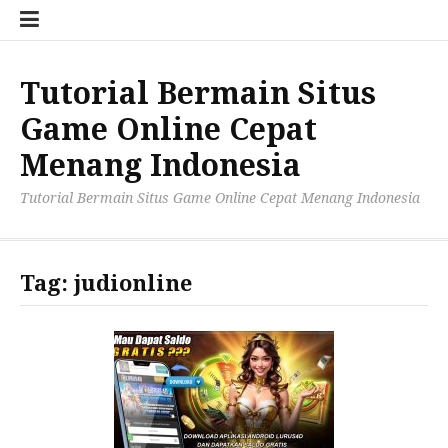
Lompat
Sam
ke
Pag
konten
Tutorial Bermain Situs
Game Online Cepat
Menang Indonesia
Tutorial Bermain Situs Game Online Cepat Menang Indonesia
Tag:
judionline