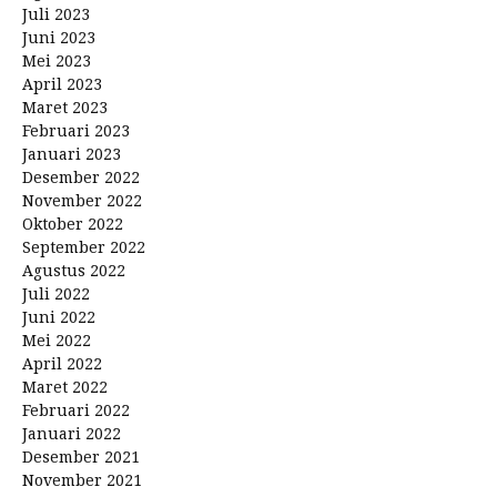
Juli 2023
Juni 2023
Mei 2023
April 2023
Maret 2023
Februari 2023
Januari 2023
Desember 2022
November 2022
Oktober 2022
September 2022
Agustus 2022
Juli 2022
Juni 2022
Mei 2022
April 2022
Maret 2022
Februari 2022
Januari 2022
Desember 2021
November 2021