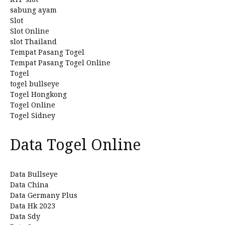
sabung ayam
Slot
Slot Online
slot Thailand
Tempat Pasang Togel
Tempat Pasang Togel Online
Togel
togel bullseye
Togel Hongkong
Togel Online
Togel Sidney
Data Togel Online
Data Bullseye
Data China
Data Germany Plus
Data Hk 2023
Data Sdy