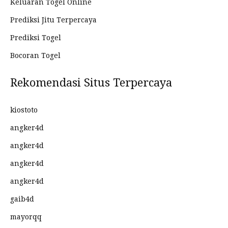
Keluaran Togel Online
Prediksi Jitu Terpercaya
Prediksi Togel
Bocoran Togel
Rekomendasi Situs Terpercaya
kiostoto
angker4d
angker4d
angker4d
angker4d
gaib4d
mayorqq