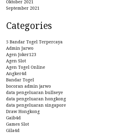
Oktober 2021
September 2021
Categories
5 Bandar Togel Terpercaya
Admin Jarwo
Agen Joker123
Agen Slot
Agen Togel Online
Angker4d
Bandar Togel
bocoran admin jarwo
data pengeluaran bullseye
data pengeluaran hongkong
data pengeluaran singapore
Draw Hongkong
Gaib4d
Games Slot
Gila4d