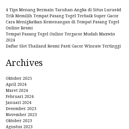
4 Tips Menang Bermain Taruhan Angka di Situs Lurus4d
Trik Memilih Tempat Pasang Togel Terbaik Super Gacor
Cara Menigkatkan Kemenangan di Tempat Pasang Togel
Online Resmi
Tempat Pasang Togel Online Tergacor Mudah Maxwin
2024
Daftar Slot Thailand Resmi Pasti Gacor Winrate Tertinggi
Archives
Oktober 2025
April 2024
Maret 2024
Februari 2024
Januari 2024
Desember 2023
November 2023
Oktober 2023
Agustus 2023