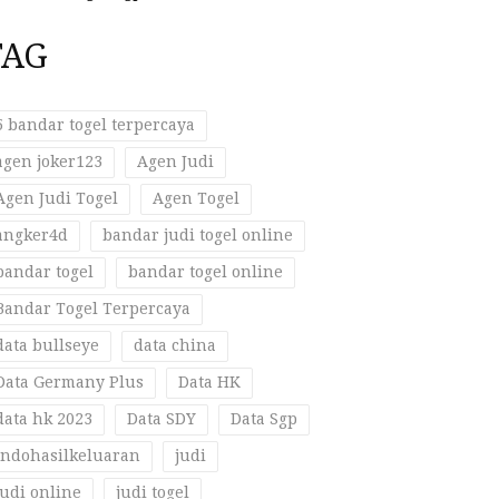
TAG
5 bandar togel terpercaya
agen joker123
Agen Judi
Agen Judi Togel
Agen Togel
angker4d
bandar judi togel online
bandar togel
bandar togel online
Bandar Togel Terpercaya
data bullseye
data china
Data Germany Plus
Data HK
data hk 2023
Data SDY
Data Sgp
indohasilkeluaran
judi
judi online
judi togel