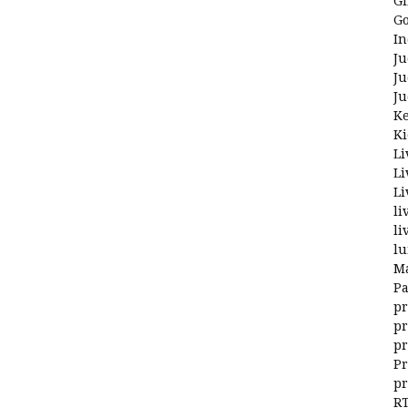
Gi
Go
In
Ju
Ju
Ju
Ke
Ki
Li
L
Li
li
li
lu
M
Pa
pr
pr
pr
Pr
pr
RT