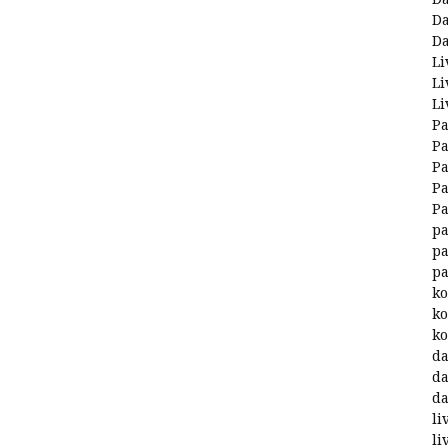
Da
Da
Li
Li
Li
Pa
Pa
Pa
Pa
Pa
pa
pa
pa
ko
ko
ko
da
da
da
li
li