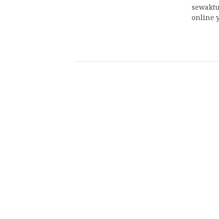
sewakt
online