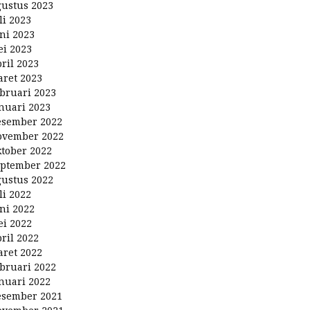
ustus 2023
li 2023
ni 2023
i 2023
ril 2023
ret 2023
bruari 2023
nuari 2023
esember 2022
ovember 2022
tober 2022
ptember 2022
ustus 2022
li 2022
ni 2022
i 2022
ril 2022
ret 2022
bruari 2022
nuari 2022
esember 2021