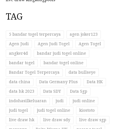
TAG
5 bandar togel terpercaya
agen joker123
Agen Judi
Agen Judi Togel
Agen Togel
angker4d
bandar judi togel online
bandar togel
bandar togel online
Bandar Togel Terpercaya
data bullseye
data china
Data Germany Plus
Data HK
data hk 2023
Data SDY
Data Sgp
indohasilkeluaran
judi
judi online
judi togel
judi togel online
kiostoto
live draw hk
live draw sdy
live draw sgp