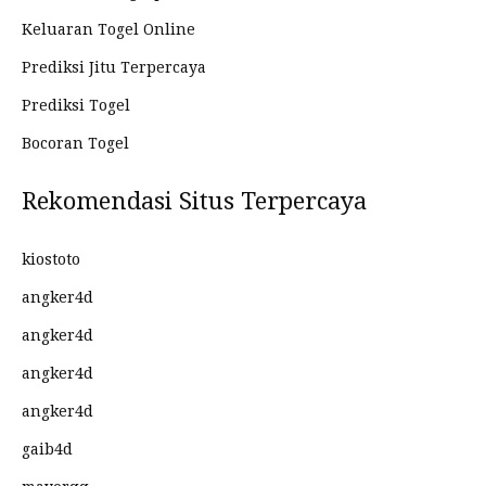
Keluaran Togel Online
Prediksi Jitu Terpercaya
Prediksi Togel
Bocoran Togel
Rekomendasi Situs Terpercaya
kiostoto
angker4d
angker4d
angker4d
angker4d
gaib4d