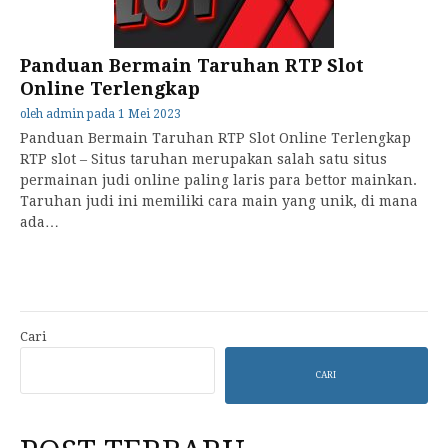
Panduan Bermain Taruhan RTP Slot
Online Terlengkap
oleh
admin
pada
1 Mei 2023
Panduan Bermain Taruhan RTP Slot Online Terlengkap
RTP slot – Situs taruhan merupakan salah satu situs
permainan judi online paling laris para bettor mainkan.
Taruhan judi ini memiliki cara main yang unik, di mana
ada…
Cari
CARI