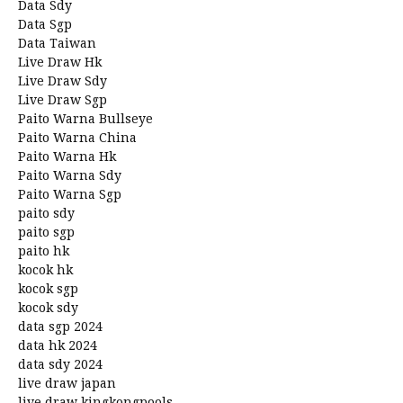
Data Sdy
Data Sgp
Data Taiwan
Live Draw Hk
Live Draw Sdy
Live Draw Sgp
Paito Warna Bullseye
Paito Warna China
Paito Warna Hk
Paito Warna Sdy
Paito Warna Sgp
paito sdy
paito sgp
paito hk
kocok hk
kocok sgp
kocok sdy
data sgp 2024
data hk 2024
data sdy 2024
live draw japan
live draw kingkongpools