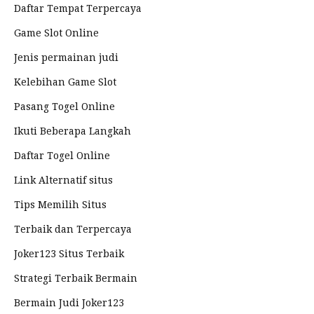
Daftar Tempat Terpercaya
Game Slot Online
Jenis permainan judi
Kelebihan Game Slot
Pasang Togel Online
Ikuti Beberapa Langkah
Daftar Togel Online
Link Alternatif situs
Tips Memilih Situs
Terbaik dan Terpercaya
Joker123 Situs Terbaik
Strategi Terbaik Bermain
Bermain Judi Joker123