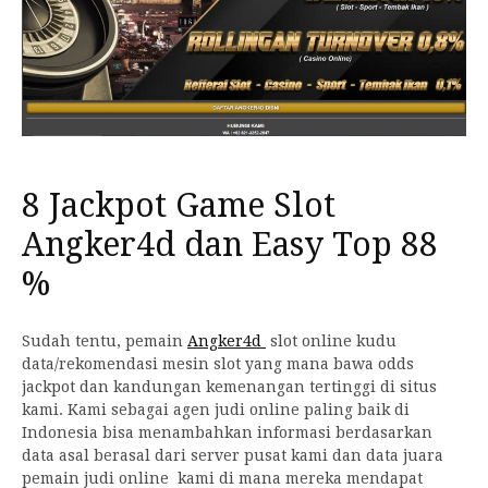
8 Jackpot Game Slot
Angker4d dan Easy Top 88
%
Sudah tentu, pemain
Angker4d
slot online kudu
data/rekomendasi mesin slot yang mana bawa odds
jackpot dan kandungan kemenangan tertinggi di situs
kami. Kami sebagai agen judi online paling baik di
Indonesia bisa menambahkan informasi berdasarkan
data asal berasal dari server pusat kami dan data juara
pemain judi online kami di mana mereka mendapat