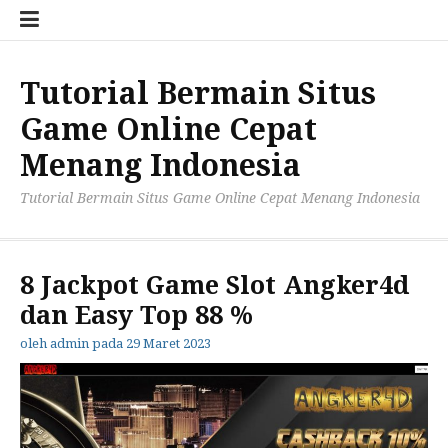
Lompat
Sam
ke
Pag
konten
Tutorial Bermain Situs
Game Online Cepat
Menang Indonesia
Tutorial Bermain Situs Game Online Cepat Menang Indonesia
8 Jackpot Game Slot Angker4d
dan Easy Top 88 %
oleh
admin
pada
29 Maret 2023