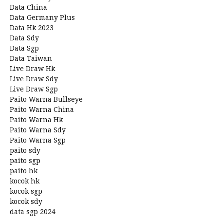
Data China
Data Germany Plus
Data Hk 2023
Data Sdy
Data Sgp
Data Taiwan
Live Draw Hk
Live Draw Sdy
Live Draw Sgp
Paito Warna Bullseye
Paito Warna China
Paito Warna Hk
Paito Warna Sdy
Paito Warna Sgp
paito sdy
paito sgp
paito hk
kocok hk
kocok sgp
kocok sdy
data sgp 2024