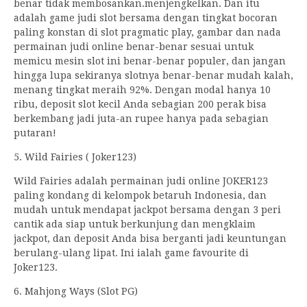
benar tidak membosankan.menjengkelkan. Dan itu
adalah game judi slot bersama dengan tingkat bocoran
paling konstan di slot pragmatic play, gambar dan nada
permainan judi online benar-benar sesuai untuk
memicu mesin slot ini benar-benar populer, dan jangan
hingga lupa sekiranya slotnya benar-benar mudah kalah,
menang tingkat meraih 92%. Dengan modal hanya 10
ribu, deposit slot kecil Anda sebagian 200 perak bisa
berkembang jadi juta-an rupee hanya pada sebagian
putaran!
5. Wild Fairies ( Joker123)
Wild Fairies adalah permainan judi online JOKER123
paling kondang di kelompok betaruh Indonesia, dan
mudah untuk mendapat jackpot bersama dengan 3 peri
cantik ada siap untuk berkunjung dan mengklaim
jackpot, dan deposit Anda bisa berganti jadi keuntungan
berulang-ulang lipat. Ini ialah game favourite di
Joker123.
6. Mahjong Ways (Slot PG)