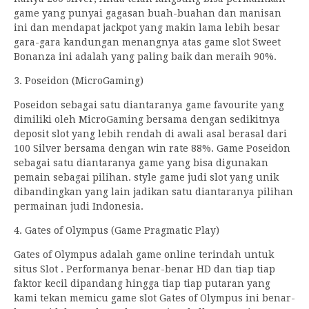
game yang punyai gagasan buah-buahan dan manisan
ini dan mendapat jackpot yang makin lama lebih besar
gara-gara kandungan menangnya atas game slot Sweet
Bonanza ini adalah yang paling baik dan meraih 90%.
3. Poseidon (MicroGaming)
Poseidon sebagai satu diantaranya game favourite yang
dimiliki oleh MicroGaming bersama dengan sedikitnya
deposit slot yang lebih rendah di awali asal berasal dari
100 Silver bersama dengan win rate 88%. Game Poseidon
sebagai satu diantaranya game yang bisa digunakan
pemain sebagai pilihan. style game judi slot yang unik
dibandingkan yang lain jadikan satu diantaranya pilihan
permainan judi Indonesia.
4. Gates of Olympus (Game Pragmatic Play)
Gates of Olympus adalah game online terindah untuk
situs Slot . Performanya benar-benar HD dan tiap tiap
faktor kecil dipandang hingga tiap tiap putaran yang
kami tekan memicu game slot Gates of Olympus ini benar-