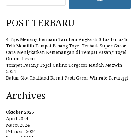
POST TERBARU
4 Tips Menang Bermain Taruhan Angka di Situs Lurus4d
Trik Memilih Tempat Pasang Togel Terbaik Super Gacor
Cara Menigkatkan Kemenangan di Tempat Pasang Togel
Online Resmi
Tempat Pasang Togel Online Tergacor Mudah Maxwin
2024
Daftar Slot Thailand Resmi Pasti Gacor Winrate Tertinggi
Archives
Oktober 2025
April 2024
Maret 2024
Februari 2024