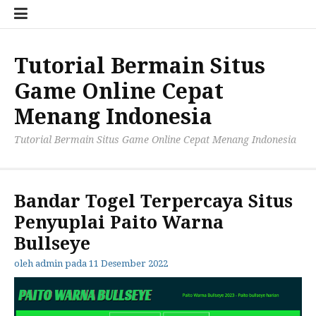
Lompat
Sam
ke
Pag
konten
Tutorial Bermain Situs
Game Online Cepat
Menang Indonesia
Tutorial Bermain Situs Game Online Cepat Menang Indonesia
Bandar Togel Terpercaya Situs
Penyuplai Paito Warna
Bullseye
oleh
admin
pada
11 Desember 2022