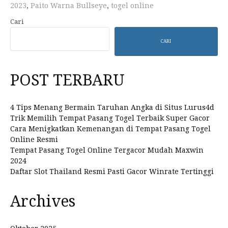
2023
,
Paito Warna Bullseye
,
togel online
Cari
CARI
POST TERBARU
4 Tips Menang Bermain Taruhan Angka di Situs Lurus4d
Trik Memilih Tempat Pasang Togel Terbaik Super Gacor
Cara Menigkatkan Kemenangan di Tempat Pasang Togel
Online Resmi
Tempat Pasang Togel Online Tergacor Mudah Maxwin
2024
Daftar Slot Thailand Resmi Pasti Gacor Winrate Tertinggi
Archives