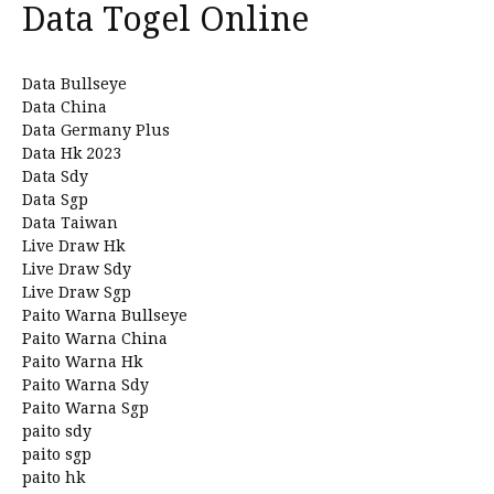
Data Togel Online
Data Bullseye
Data China
Data Germany Plus
Data Hk 2023
Data Sdy
Data Sgp
Data Taiwan
Live Draw Hk
Live Draw Sdy
Live Draw Sgp
Paito Warna Bullseye
Paito Warna China
Paito Warna Hk
Paito Warna Sdy
Paito Warna Sgp
paito sdy
paito sgp
paito hk