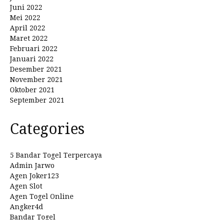
Juni 2022
Mei 2022
April 2022
Maret 2022
Februari 2022
Januari 2022
Desember 2021
November 2021
Oktober 2021
September 2021
Categories
5 Bandar Togel Terpercaya
Admin Jarwo
Agen Joker123
Agen Slot
Agen Togel Online
Angker4d
Bandar Togel