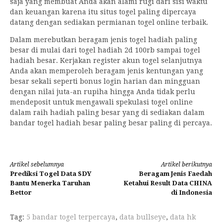
saja yang membuat Anda akan alami rugi dari sisi waktu
dan keuangan karena itu situs togel paling dipercaya
datang dengan sediakan permianan togel online terbaik.
Dalam merebutkan beragam jenis togel hadiah paling
besar di mulai dari togel hadiah 2d 100rb sampai togel
hadiah besar. Kerjakan register akun togel selanjutnya
Anda akan memperoleh beragam jenis kentungan yang
besar sekali seperti bonus login harian dan mingguan
dengan nilai juta-an rupiha hingga Anda tidak perlu
mendeposit untuk mengawali spekulasi togel online
dalam raih hadiah paling besar yang di sediakan dalam
bandar togel hadiah besar paling besar paling di percaya.
Lanjut
Artikel sebelumnya
Artikel berikutnya
Prediksi Togel Data SDY
Beragam Jenis Faedah
Membaca
Bantu Menerka Taruhan
Ketahui Result Data CHINA
Bettor
di Indonesia
Tag:
5 bandar togel terpercaya
,
data bullseye
,
data hk