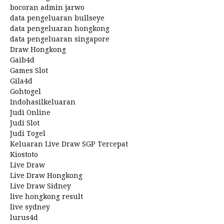
bocoran admin jarwo
data pengeluaran bullseye
data pengeluaran hongkong
data pengeluaran singapore
Draw Hongkong
Gaib4d
Games Slot
Gila4d
Gohtogel
Indohasilkeluaran
Judi Online
Judi Slot
Judi Togel
Keluaran Live Draw SGP Tercepat
Kiostoto
Live Draw
Live Draw Hongkong
Live Draw Sidney
live hongkong result
live sydney
lurus4d