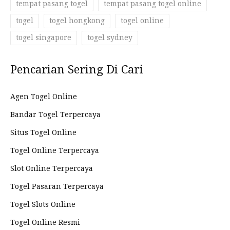
tempat pasang togel
tempat pasang togel online
togel
togel hongkong
togel online
togel singapore
togel sydney
Pencarian Sering Di Cari
Agen Togel Online
Bandar Togel Terpercaya
Situs Togel Online
Togel Online Terpercaya
Slot Online Terpercaya
Togel Pasaran Terpercaya
Togel Slots Online
Togel Online Resmi