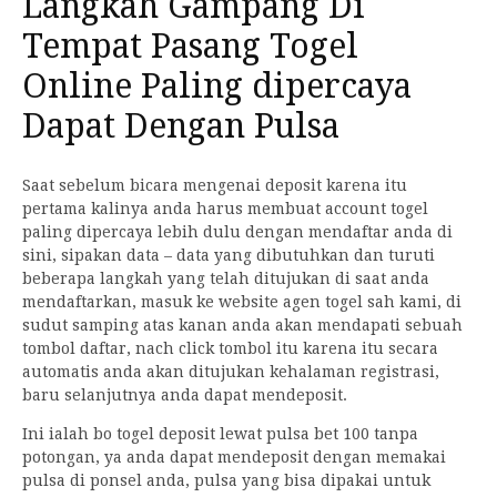
Langkah Gampang Di
Tempat Pasang Togel
Online Paling dipercaya
Dapat Dengan Pulsa
Saat sebelum bicara mengenai deposit karena itu
pertama kalinya anda harus membuat account togel
paling dipercaya lebih dulu dengan mendaftar anda di
sini, sipakan data – data yang dibutuhkan dan turuti
beberapa langkah yang telah ditujukan di saat anda
mendaftarkan, masuk ke website agen togel sah kami, di
sudut samping atas kanan anda akan mendapati sebuah
tombol daftar, nach click tombol itu karena itu secara
automatis anda akan ditujukan kehalaman registrasi,
baru selanjutnya anda dapat mendeposit.
Ini ialah bo togel deposit lewat pulsa bet 100 tanpa
potongan, ya anda dapat mendeposit dengan memakai
pulsa di ponsel anda, pulsa yang bisa dipakai untuk