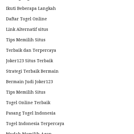
Ikuti Beberapa Langkah
Daftar Togel Online
Link Alternatif situs
Tips Memilih Situs
Terbaik dan Terpercaya
Joker123 Situs Terbaik
Strategi Terbaik Bermain
Bermain Judi Joker123
Tips Memilih Situs
Togel Online Terbaik
Pasang Togel Indonesia
Togel Indonesia Terpercaya