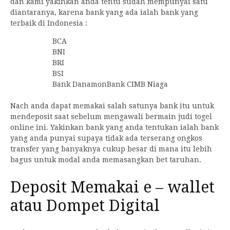
dan kami yakinkan anda tentu sudah mempunyai satu
diantaranya, karena bank yang ada ialah bank yang
terbaik di Indonesia :
BCA
BNI
BRI
BSI
Bank DanamonBank CIMB Niaga
Nach anda dapat memakai salah satunya bank itu untuk
mendeposit saat sebelum mengawali bermain judi togel
online ini. Yakinkan bank yang anda tentukan ialah bank
yang anda punyai supaya tidak ada terserang ongkos
transfer yang banyaknya cukup besar di mana itu lebih
bagus untuk modal anda memasangkan bet taruhan.
Deposit Memakai e – wallet
atau Dompet Digital