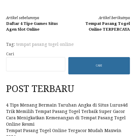
Lanjut
Artikel sebelumnya
Artikel berikutnya
Daftar 4 Tipe Games Situs
Tempat Pasang Togel
Membaca
Agen Slot Online
Online TERPERCAYA
Tag:
tempat pasang togel online
Cari
CARI
POST TERBARU
4 Tips Menang Bermain Taruhan Angka di Situs Lurus4d
Trik Memilih Tempat Pasang Togel Terbaik Super Gacor
Cara Menigkatkan Kemenangan di Tempat Pasang Togel
Online Resmi
Tempat Pasang Togel Online Tergacor Mudah Maxwin