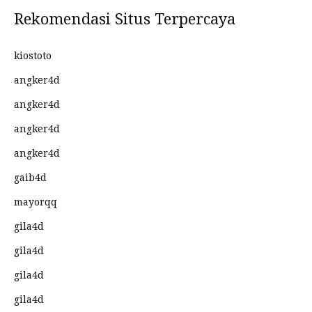
Rekomendasi Situs Terpercaya
kiostoto
angker4d
angker4d
angker4d
angker4d
gaib4d
mayorqq
gila4d
gila4d
gila4d
gila4d