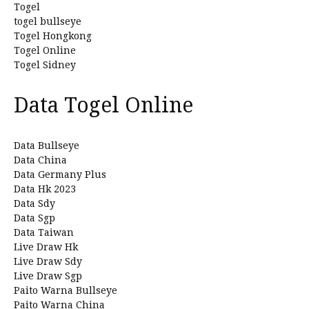
Togel
togel bullseye
Togel Hongkong
Togel Online
Togel Sidney
Data Togel Online
Data Bullseye
Data China
Data Germany Plus
Data Hk 2023
Data Sdy
Data Sgp
Data Taiwan
Live Draw Hk
Live Draw Sdy
Live Draw Sgp
Paito Warna Bullseye
Paito Warna China