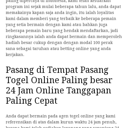
paling dipercaya di Indonesia, kami telah keluarkan
program ini sejak mulai beberapa tahun lalu, anda dapat
memakainya kapan saja anda ingin, itu ialah loyalitas
kami dalam memberi yang terbaik ke beberapa pemain
yang setia bermain dengan kami atau bahkan juga
beberapa pemain baru yang hendak mendaftarkan, jadi
ringkasannya ialah anda dapat bermain dan memperoleh
hadiah besar cukup dengan dengan modal 100 perak
sana sebagai taruhan atau betting online yang anda
kerjakan.
Pasang di Tempat Pasang
Togel Online Paling besar
24 Jam Online Tanggapan
Paling Cepat
Anda dapat bermain pada agen togel online yang kami
referensikan di atas dalam kurun waktu 24 jam penuh,