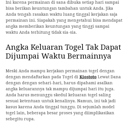
Ini karena permainan di sana dibuka setiap hari sampai
bisa berikan keuntungan tambahan untuk Anda. Jika
Anda tengah rasakan waktu luang tinggal kerjakan saja
permainan ini. Siapakah yang mengetahui bisa mendapat
angka memberikan keuntungan yang tinggi sampai
waktu Anda terhitung tidak sia-sia.
Angka Keluaran Togel Tak Dapat
Dijumpai Waktu Bermainnya
Meski Anda mampu kerjakan permainan togel dengan
dengan mendaftarkan pada Togel di
Kiostoto
Lewat Dana
dengan dengan sehari-hari, harus dipahami asalkan
angka keluarannya tak mampu dijumpai hari itu juga.
Anda harus menunggu skedul keluaran togel saling
sesuai ketentuan untuk kenalinya. Namun, ini tak jadi
kasus karena Anda tinggal tunggu. Di sejumlah model
togel lain, beberapa besar proses yang diimplikasikan
sebegitu rupa.