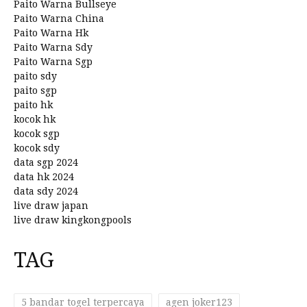
Paito Warna Bullseye
Paito Warna China
Paito Warna Hk
Paito Warna Sdy
Paito Warna Sgp
paito sdy
paito sgp
paito hk
kocok hk
kocok sgp
kocok sdy
data sgp 2024
data hk 2024
data sdy 2024
live draw japan
live draw kingkongpools
TAG
5 bandar togel terpercaya
agen joker123