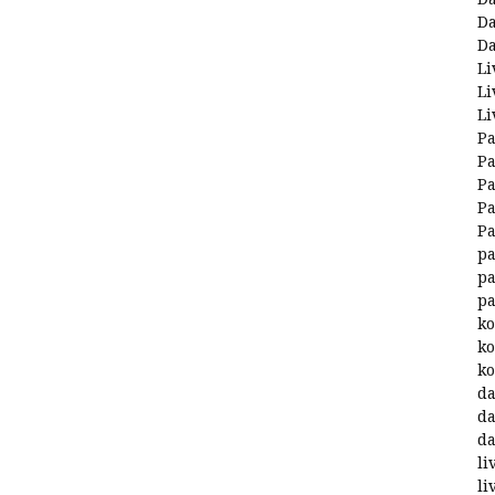
Da
Da
Li
Li
Li
Pa
Pa
Pa
Pa
Pa
pa
pa
pa
ko
ko
ko
da
da
da
li
li