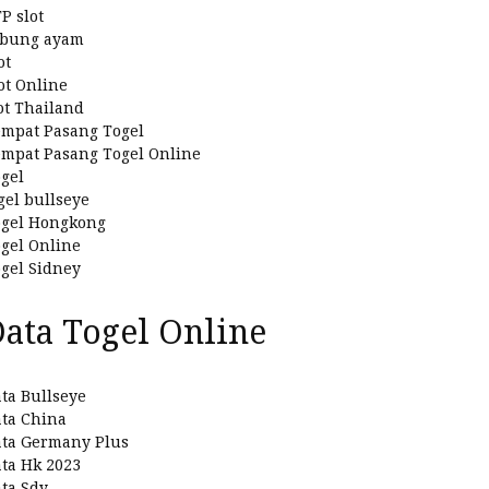
P slot
abung ayam
ot
ot Online
ot Thailand
mpat Pasang Togel
mpat Pasang Togel Online
gel
gel bullseye
ogel Hongkong
gel Online
gel Sidney
ata Togel Online
ta Bullseye
ta China
ta Germany Plus
ta Hk 2023
ta Sdy