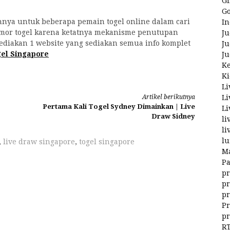
Gi
Go
sahnya untuk beberapa pemain togel online dalam cari
In
nomor togel karena ketatnya mekanisme penutupan
Ju
sediakan 1 website yang sediakan semua info komplet
Ju
el Singapore
Ju
Ke
Ki
Li
L
Artikel berikutnya
Pertama Kali Togel Sydney Dimainkan | Live
Li
Draw Sidney
li
li
lu
,
live draw singapore
,
togel singapore
M
Pa
pr
pr
pr
Pr
pr
RT