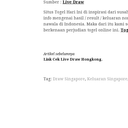
Sumber :
Live Draw
Situs Togel Hari Ini di inspirasi dari su
info mengenai hasil / result / keluaran 
nawala di Indonesia. Maka dari itu kami 
berkenaan perjudian togel online ini.
Tog
Lanjut
Artikel sebelumnya
Link Cek Live Draw Hongkong.
Membaca
Tag:
Draw Singapore
,
Keluaran Singapore