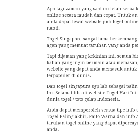
Apa lagi zaman yang saat ini telah serba
online secara mudah dan cepat. Untuk a
anda dapat lewat website judi togel onli
nanti.
Togel Singapore sangat lama berkembang.
agen yang memuat taruhan yang anda p
Tapi dijaman yang kekinian ini, semua 
kalian yang ingin bermain atau memasang
website yang dapat anda memasuk untuk l
terpopuler di dunia.
Dan togel singapura sgp lah sebagai palin
Ini. Selamat tiba di website Togel Hari In
dunia togel / toto gelap Indonesia.
Anda dapat memperoleh semua tipe info ten
Togel Paling akhir, Paito Warna dan inf
taruhan togel online yang dapat dipercay
anda.