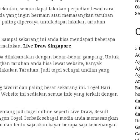
N
Ok
 kekinian, semua dapat lakukan perjudian lewat cara
Se
nda yang ingin bermain atau memasangkan taruhan
ne paling dipercaya untuk dapat lakukan taruhan
C
 Sampai sekarang ini anda bisa mendapati beberapa
ermainkan.
Live Draw Singapore
5 
A
bisa dilaksanakan dengan benar-benar gampang, Untuk
Ag
kan taruhan anda bisa lewat website, Banyak
Ag
akukan Taruhan. Judi togel sebagai undian yang
Ag
A
g favorit dan paling besar sekarang ini. Togel Hari
Ba
i. Website ini sediakan semua info yang terkait dengan
bo
da
da
tang judi togel online seperti Live Draw, Result
da
o Agen Togel Terbaik sebagai media anda memasangkan
D
ai dan tentu saja akan bayar berapa saja kemenangan
G
Ga