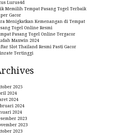
tus Lurus4d
ik Memilih Tempat Pasang Togel Terbaik
per Gacor
ara Menigkatkan Kemenangan di Tempat
sang Togel Online Resmi
mpat Pasang Togel Online Tergacor
udah Maxwin 2024
ftar Slot Thailand Resmi Pasti Gacor
nrate Tertinggi
rchives
tober 2025
ril 2024
ret 2024
bruari 2024
nuari 2024
esember 2023
ovember 2023
tober 2023