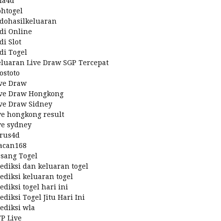
la4d
htogel
dohasilkeluaran
di Online
di Slot
di Togel
luaran Live Draw SGP Tercepat
ostoto
ve Draw
ive Draw Hongkong
ve Draw Sidney
ve hongkong result
ve sydney
rus4d
acan168
sang Togel
ediksi dan keluaran togel
ediksi keluaran togel
ediksi togel hari ini
ediksi Togel Jitu Hari Ini
ediksi wla
P Live