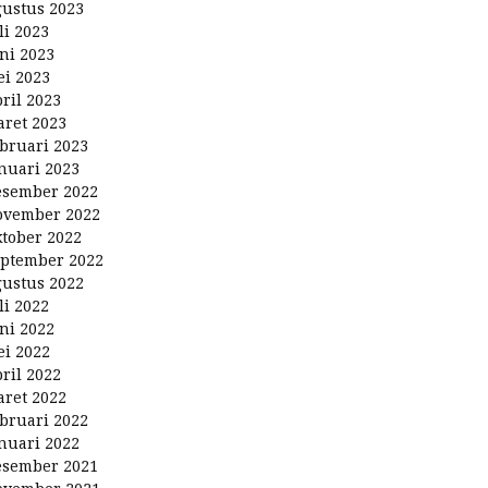
ustus 2023
li 2023
ni 2023
i 2023
ril 2023
ret 2023
bruari 2023
nuari 2023
esember 2022
ovember 2022
tober 2022
ptember 2022
ustus 2022
li 2022
ni 2022
i 2022
ril 2022
ret 2022
bruari 2022
nuari 2022
esember 2021