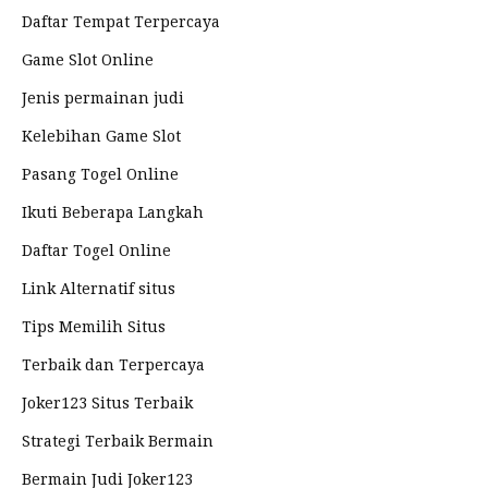
Daftar Tempat Terpercaya
Game Slot Online
Jenis permainan judi
Kelebihan Game Slot
Pasang Togel Online
Ikuti Beberapa Langkah
Daftar Togel Online
Link Alternatif situs
Tips Memilih Situs
Terbaik dan Terpercaya
Joker123 Situs Terbaik
Strategi Terbaik Bermain
Bermain Judi Joker123