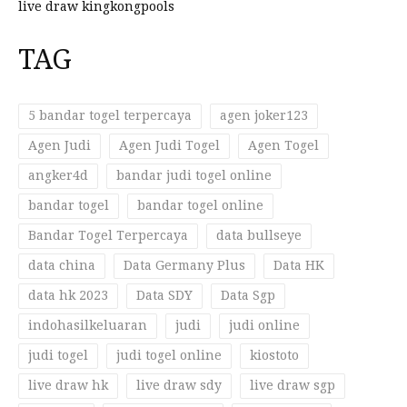
live draw kingkongpools
TAG
5 bandar togel terpercaya
agen joker123
Agen Judi
Agen Judi Togel
Agen Togel
angker4d
bandar judi togel online
bandar togel
bandar togel online
Bandar Togel Terpercaya
data bullseye
data china
Data Germany Plus
Data HK
data hk 2023
Data SDY
Data Sgp
indohasilkeluaran
judi
judi online
judi togel
judi togel online
kiostoto
live draw hk
live draw sdy
live draw sgp