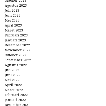
Oktober 2023
Agustus 2023
Juli 2023
Juni 2023
Mei 2023
April 2023
Maret 2023
Februari 2023
Januari 2023
Desember 2022
November 2022
Oktober 2022
September 2022
Agustus 2022
Juli 2022
Juni 2022
Mei 2022
April 2022
Maret 2022
Februari 2022
Januari 2022
Desember 2021