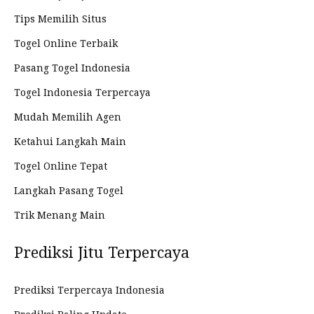
Tips Memilih Situs
Togel Online Terbaik
Pasang Togel Indonesia
Togel Indonesia Terpercaya
Mudah Memilih Agen
Ketahui Langkah Main
Togel Online Tepat
Langkah Pasang Togel
Trik Menang Main
Prediksi Jitu Terpercaya
Prediksi Terpercaya Indonesia