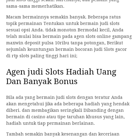
sama-sama memerhatikan.
Macam bermainnya semakin banyak. Beberapa ratus
topik permainan Tentukan untuk bermain judi slots
sesuai opsi Anda. tidak monoton Bermodal kecil, Anda
telah mulai bisa bermain pada agen slots online gampang
maxwin deposit pulsa 10ribu tanpa potongan, Berikut
sejumlah keuntungan bermain bocoran judi Slots gacor
di rtp slots paling tinggi hari ini;
Agen judi Slots Hadiah Uang
Dan Banyak Bonus
Bila ada yang bermain judi slots dengan teratur Anda
akan mengetahui jika ada beberapa hadiah yang hendak
diberi. dan membagikan seringkali Dibanding dengan
bermain di casino atau tipe taruhan khusus yang lain,
hadiah untuk tiap permainan berlainan.
Tambah semakin banyak kesenangan dan keceriaan