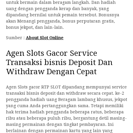
untuk bermain dalam beragam langkah. Dan hadiah
uang dengan pengganda kerap dan banyak, yang
dipandang bernilai untuk pemain tersebut. Bonusnya
akan Menangi pengganda, bonus perputaran gratis,
bonus jekpot, dan lain-lain.
Sumber :
About Slot Online
Agen Slots Gacor Service
Transaksi bisnis Deposit Dan
Withdraw Dengan Cepat
Agen Slots gacor RTP SLOT dipandang mempunyai service
transaksi bisnis deposit dan withdraw secara cepat. ke-2
pengganda hadiah uang Beragam lambang khusus, jekpot
yang cuma Anda pertanggungkan sama. Tetapi memiliki
hak terima hadiah pengganda beberapa ratus, beberapa
ribu atau beberapa puluh ribu, bergantung detil masing-
masing permainan dengan tingkat pembayaran. Ini
berlainan dengan permainan kartu yang lain yang