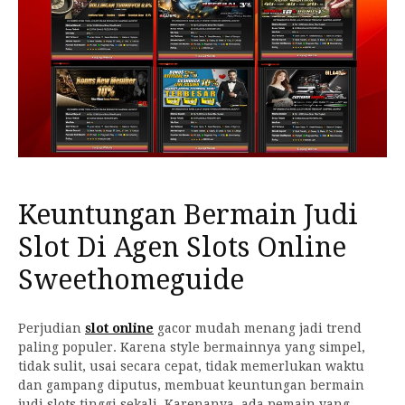
Keuntungan Bermain Judi
Slot Di Agen Slots Online
Sweethomeguide
Perjudian
slot online
gacor mudah menang jadi trend
paling populer. Karena style bermainnya yang simpel,
tidak sulit, usai secara cepat, tidak memerlukan waktu
dan gampang diputus, membuat keuntungan bermain
judi slots tinggi sekali. Karenanya, ada pemain yang