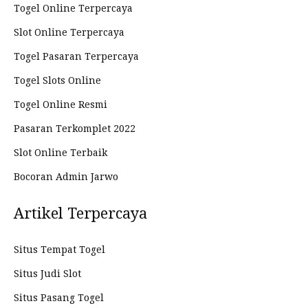
Togel Online Terpercaya
Slot Online Terpercaya
Togel Pasaran Terpercaya
Togel Slots Online
Togel Online Resmi
Pasaran Terkomplet 2022
Slot Online Terbaik
Bocoran Admin Jarwo
Artikel Terpercaya
Situs Tempat Togel
Situs Judi Slot
Situs Pasang Togel