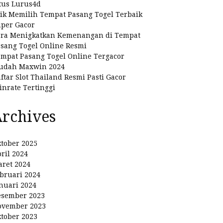
tus Lurus4d
ik Memilih Tempat Pasang Togel Terbaik
per Gacor
ara Menigkatkan Kemenangan di Tempat
sang Togel Online Resmi
mpat Pasang Togel Online Tergacor
udah Maxwin 2024
ftar Slot Thailand Resmi Pasti Gacor
nrate Tertinggi
rchives
tober 2025
ril 2024
ret 2024
bruari 2024
nuari 2024
esember 2023
ovember 2023
tober 2023