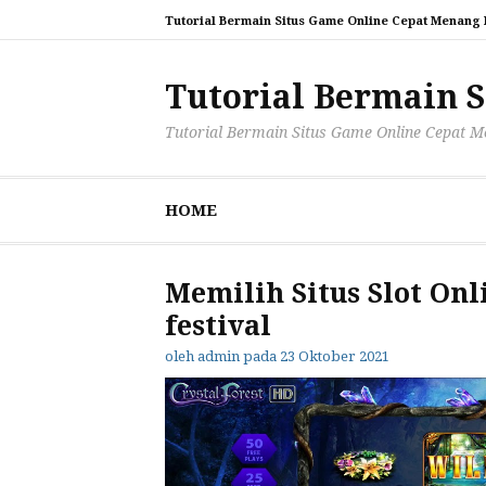
Lompat
Tutorial Bermain Situs Game Online Cepat Menang 
ke
konten
Tutorial Bermain 
Tutorial Bermain Situs Game Online Cepat M
HOME
Memilih Situs Slot Onli
festival
oleh
admin
pada
23 Oktober 2021