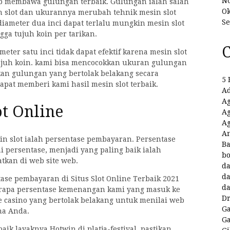
N
ajib membawa gulungan terbaik. Gulungan ialah salah
Ok
in slot dan ukurannya merubah tehnik mesin slot
Se
iameter dua inci dapat terlalu mungkin mesin slot
gga tujuh koin per tarikan.
C
eter satu inci tidak dapat efektif karena mesin slot
 tujuh koin. kami bisa mencocokkan ukuran gulungan
an gulungan yang bertolak belakang secara
5 
pat memberi kami hasil mesin slot terbaik.
A
Ag
t Online
Ag
Ag
A
in slot ialah persentase pembayaran. Persentase
Ba
 persentase, menjadi yang paling baik ialah
bo
tkan di web site web.
da
da
ase pembayaran di Situs Slot Online Terbaik 2021
da
erapa persentase kemenangan kami yang masuk ke
D
e casino yang bertolak belakang untuk menilai web
G
na Anda.
Ga
baik layaknya Hotwin di platja-festival, pastikan