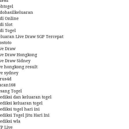
la4d
htogel
dohasilkeluaran
di Online
di Slot
di Togel
luaran Live Draw SGP Tercepat
ostoto
ve Draw
ive Draw Hongkong
ve Draw Sidney
ve hongkong result
ve sydney
rus4d
acan168
sang Togel
ediksi dan keluaran togel
ediksi keluaran togel
ediksi togel hari ini
ediksi Togel Jitu Hari Ini
ediksi wla
P Live