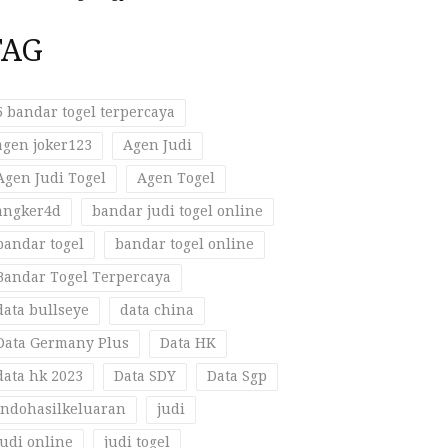
TAG
5 bandar togel terpercaya
agen joker123
Agen Judi
Agen Judi Togel
Agen Togel
angker4d
bandar judi togel online
bandar togel
bandar togel online
Bandar Togel Terpercaya
data bullseye
data china
Data Germany Plus
Data HK
data hk 2023
Data SDY
Data Sgp
indohasilkeluaran
judi
judi online
judi togel