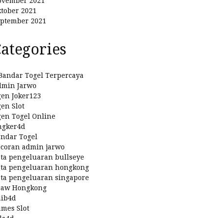
ovember 2021
tober 2021
ptember 2021
ategories
Bandar Togel Terpercaya
dmin Jarwo
en Joker123
en Slot
en Togel Online
ngker4d
ndar Togel
coran admin jarwo
ta pengeluaran bullseye
ta pengeluaran hongkong
ta pengeluaran singapore
raw Hongkong
aib4d
mes Slot