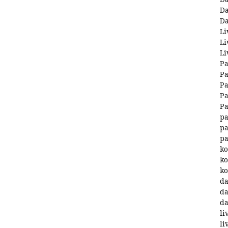
Da
Da
Li
Li
Li
Pa
Pa
Pa
Pa
Pa
pa
pa
pa
ko
ko
ko
da
da
da
li
li