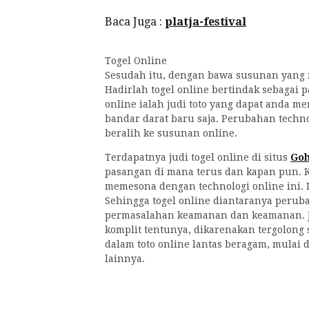
Baca Juga :
platja-festival
Togel Online
Sesudah itu, dengan bawa susunan yang mi
Hadirlah togel online bertindak sebagai p
online ialah judi toto yang dapat anda 
bandar darat baru saja. Perubahan techno
beralih ke susunan online.
Terdapatnya judi togel online di situs
Goh
pasangan di mana terus dan kapan pun.
memesona dengan technologi online ini. In
Sehingga togel online diantaranya peruba
permasalahan keamanan dan keamanan. Jud
komplit tentunya, dikarenakan tergolong
dalam toto online lantas beragam, mulai 
lainnya.