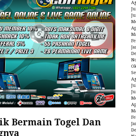
Ag
Ju
Ju
Me
Ap
Ma
Fe
Ja
D
N
Ok
Se
Ag
Ju
Ju
Me
Ap
Ma
Fe
ik Bermain Togel Dan
Ja
D
gnya