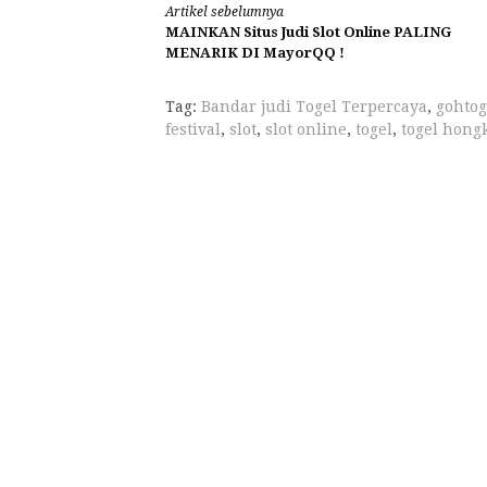
Lanjut
Artikel sebelumnya
MAINKAN Situs Judi Slot Online PALING
Membaca
MENARIK DI MayorQQ !
Tag:
Bandar judi Togel Terpercaya
,
gohtog
festival
,
slot
,
slot online
,
togel
,
togel hong