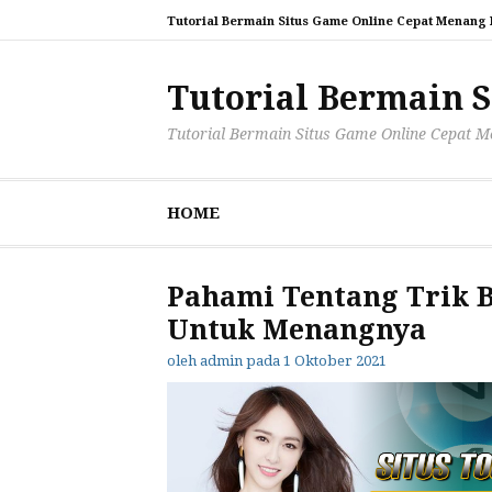
Lompat
Tutorial Bermain Situs Game Online Cepat Menang 
ke
konten
Tutorial Bermain 
Tutorial Bermain Situs Game Online Cepat M
HOME
Pahami Tentang Trik 
Untuk Menangnya
oleh
admin
pada
1 Oktober 2021