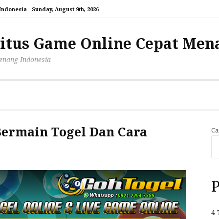
Indonesia -
Sunday, August 9th, 2026
Situs Game Online Cepat Men
enang Indonesia
Bermain Togel Dan Cara
Ca
4 