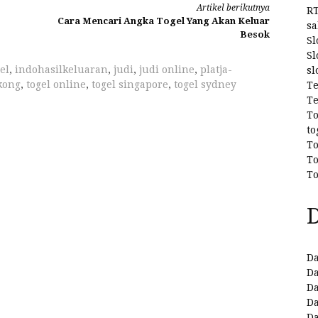
Artikel berikutnya
RT
Cara Mencari Angka Togel Yang Akan Keluar
s
Besok
Sl
Sl
el
,
indohasilkeluaran
,
judi
,
judi online
,
platja-
sl
kong
,
togel online
,
togel singapore
,
togel sydney
Te
Te
To
to
T
To
To
D
Da
Da
Da
Da
Da