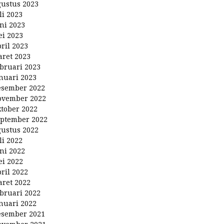
ustus 2023
li 2023
ni 2023
i 2023
ril 2023
ret 2023
bruari 2023
nuari 2023
esember 2022
ovember 2022
tober 2022
ptember 2022
ustus 2022
li 2022
ni 2022
i 2022
ril 2022
ret 2022
bruari 2022
nuari 2022
esember 2021