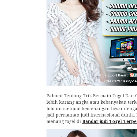
Pahami Tentang Trik Bermain Togel Dan 
lebih kurang angka atau kebanyakan terken
toto ini menjual kemenangan besar denga
jadi permainan judi internasional dunia. 
menang togel di
Bandar judi Togel Terp