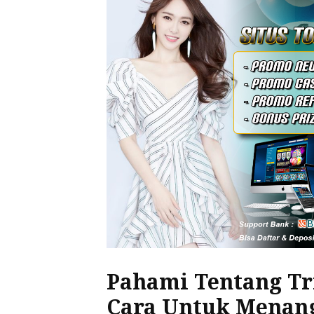
Pahami Tentang Tr
Cara Untuk Menan