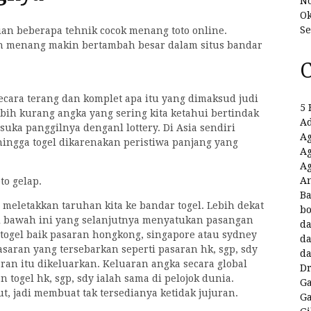
N
Ok
Se
ian beberapa tehnik cocok menang toto online.
 menang makin bertambah besar dalam situs bandar
C
secara terang dan komplet apa itu yang dimaksud judi
5 
lebih kurang angka yang sering kita ketahui bertindak
A
 suka panggilnya denganl lottery. Di Asia sendiri
Ag
hingga togel dikarenakan peristiwa panjang yang
Ag
Ag
A
to gelap.
Ba
meletakkan taruhan kita ke bandar togel. Lebih dekat
bo
i bawah ini yang selanjutnya menyatukan pasangan
da
 togel baik pasaran hongkong, singapore atau sydney
da
saran yang tersebarkan seperti pasaran hk, sgp, sdy
da
aran itu dikeluarkan. Keluaran angka secara global
D
 togel hk, sgp, sdy ialah sama di pelojok dunia.
G
, jadi membuat tak tersedianya ketidak jujuran.
Ga