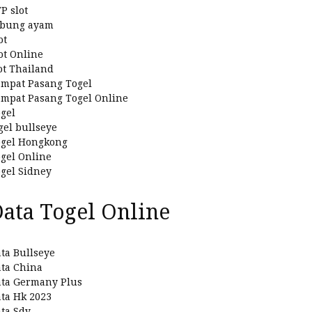
P slot
abung ayam
ot
ot Online
ot Thailand
mpat Pasang Togel
mpat Pasang Togel Online
gel
gel bullseye
ogel Hongkong
gel Online
gel Sidney
ata Togel Online
ta Bullseye
ta China
ta Germany Plus
ta Hk 2023
ta Sdy