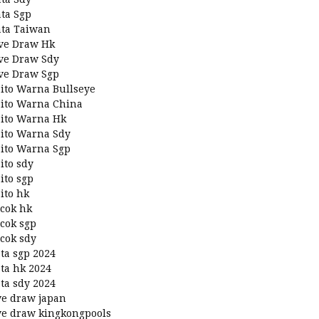
ta Sgp
ta Taiwan
ve Draw Hk
ve Draw Sdy
ve Draw Sgp
ito Warna Bullseye
ito Warna China
ito Warna Hk
ito Warna Sdy
ito Warna Sgp
ito sdy
ito sgp
ito hk
cok hk
cok sgp
cok sdy
ta sgp 2024
ta hk 2024
ta sdy 2024
ve draw japan
ve draw kingkongpools