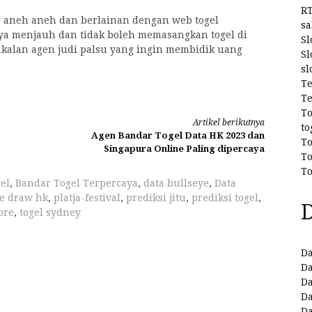
RT
g aneh aneh dan berlainan dengan web togel
s
ya menjauh dan tidak boleh memasangkan togel di
Sl
 akalan agen judi palsu yang ingin membidik uang
Sl
sl
Te
Te
To
Artikel berikutnya
to
Agen Bandar Togel Data HK 2023 dan
T
Singapura Online Paling dipercaya
To
To
el
,
Bandar Togel Terpercaya
,
data bullseye
,
Data
ve draw hk
,
platja-festival
,
prediksi jitu
,
prediksi togel
,
D
ore
,
togel sydney
Da
Da
Da
Da
Da