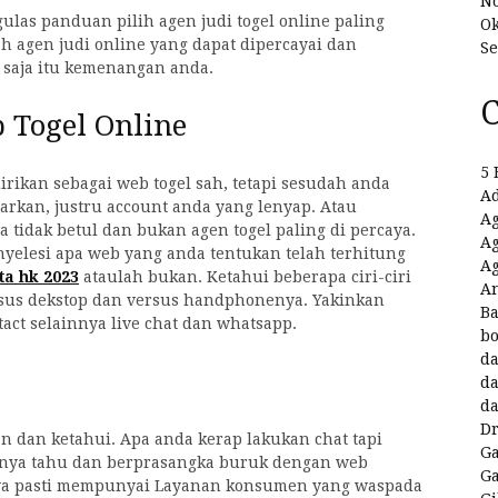
N
gulas panduan pilih agen judi togel online paling
Ok
lah agen judi online yang dapat dipercayai dan
Se
saja itu kemenangan anda.
C
b Togel Online
5 
irikan sebagai web togel sah, tetapi sesudah anda
A
kan, justru account anda yang lenyap. Atau
Ag
 tidak betul dan bukan agen togel paling di percaya.
Ag
yelesi apa web yang anda tentukan telah terhitung
Ag
ta hk 2023
ataulah bukan. Ketahui beberapa ciri-ciri
A
rsus dekstop dan versus handphonenya. Yakinkan
Ba
act selainnya live chat dan whatsapp.
bo
da
da
da
D
an dan ketahui. Apa anda kerap lakukan chat tapi
G
usnya tahu dan berprasangka buruk dengan web
Ga
aya pasti mempunyai Layanan konsumen yang waspada