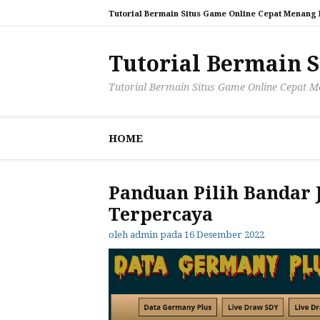
Lompat
Tutorial Bermain Situs Game Online Cepat Menang 
ke
konten
Tutorial Bermain 
Tutorial Bermain Situs Game Online Cepat M
HOME
Panduan Pilih Bandar 
Terpercaya
oleh
admin
pada
16 Desember 2022