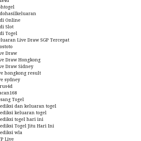
la4d
htogel
dohasilkeluaran
di Online
di Slot
di Togel
luaran Live Draw SGP Tercepat
ostoto
ve Draw
ive Draw Hongkong
ve Draw Sidney
ve hongkong result
ve sydney
rus4d
acan168
sang Togel
ediksi dan keluaran togel
ediksi keluaran togel
ediksi togel hari ini
ediksi Togel Jitu Hari Ini
ediksi wla
P Live