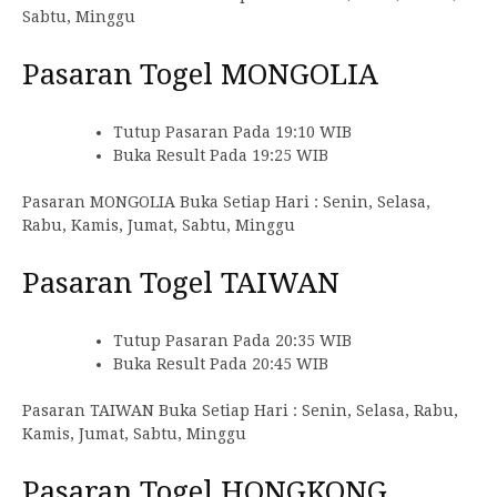
Sabtu, Minggu
Pasaran Togel MONGOLIA
Tutup Pasaran Pada 19:10 WIB
Buka Result Pada 19:25 WIB
Pasaran MONGOLIA Buka Setiap Hari : Senin, Selasa,
Rabu, Kamis, Jumat, Sabtu, Minggu
Pasaran Togel TAIWAN
Tutup Pasaran Pada 20:35 WIB
Buka Result Pada 20:45 WIB
Pasaran TAIWAN Buka Setiap Hari : Senin, Selasa, Rabu,
Kamis, Jumat, Sabtu, Minggu
Pasaran Togel HONGKONG