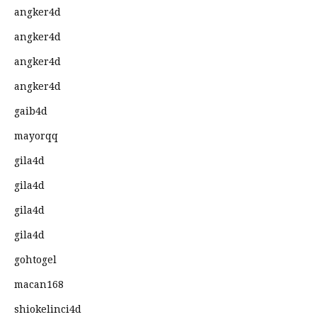
angker4d
angker4d
angker4d
angker4d
gaib4d
mayorqq
gila4d
gila4d
gila4d
gila4d
gohtogel
macan168
shiokelinci4d