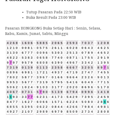
Tutup Pasaran Pada 22:50 WIB
Buka Result Pada 23:00 WIB
Pasaran HONGKONG Buka Setiap Hari : Senin, Selasa,
Rabu, Kamis, Jumat, Sabtu, Minggu