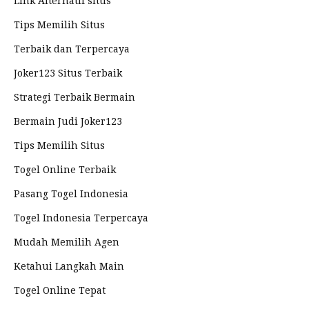
Link Alternatif situs
Tips Memilih Situs
Terbaik dan Terpercaya
Joker123 Situs Terbaik
Strategi Terbaik Bermain
Bermain Judi Joker123
Tips Memilih Situs
Togel Online Terbaik
Pasang Togel Indonesia
Togel Indonesia Terpercaya
Mudah Memilih Agen
Ketahui Langkah Main
Togel Online Tepat