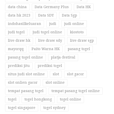
data china
Data Germany Plus
Data HK
data hk 2023
Data SDY
Data Sgp
indohasilkeluaran
judi
judi online
judi togel
judi togel online
kiostoto
live draw hk
live draw sdy
live draw sgp
mayorqq
Paito Warna HK
pasang togel
pasang togel online
platja-festival
prediksi jitu
prediksi togel
situs judi slot online
slot
slot gacor
slot onlien gacor
slot online
tempat pasang togel
tempat pasang togel online
togel
togel hongkong
togel online
togel singapore
togel sydney