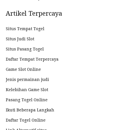
Artikel Terpercaya
Situs Tempat Togel
Situs Judi Slot
Situs Pasang Togel
Daftar Tempat Terpercaya
Game Slot Online
Jenis permainan judi
Kelebihan Game Slot
Pasang Togel Online
Ikuti Beberapa Langkah
Daftar Togel Online