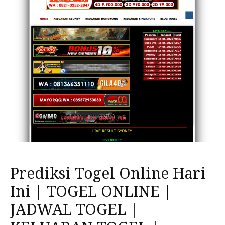
Prediksi Togel Online Hari
Ini | TOGEL ONLINE |
JADWAL TOGEL |