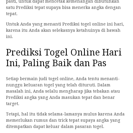
pasti, untuk dapat mencetak kemenangan dibutuhkan
satu Prediksi tepat supaya bisa menerka angka dengan
tepat.
Untuk Anda yang menanti Prediksi togel online ini hari,
karena itu Anda akan selekasnya ketahuinya di bawah
ini.
Prediksi Togel Online Hari
Ini, Paling Baik dan Pas
Setiap bermain judi togel online, Anda tentu menanti-
nunggu keluaran togel yang telah dituruti. Dalam
masalah ini, Anda selalu mengharap jika tebakan atau
Prediksi angka yang Anda masukan tepat dan benar
target.
Tetapi, hal itu tidak selama-lamanya mulus karena Anda
memerlukan rumus dan trick tepat supaya angka yang
ditempatkan dapat keluar dalam pasaran togel.