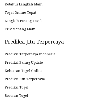
Ketahui Langkah Main
Togel Online Tepat
Langkah Pasang Togel
Trik Menang Main
Prediksi Jitu Terpercaya
Prediksi Terpercaya Indonesia
Prediksi Paling Update
Keluaran Togel Online
Prediksi Jitu Terpercaya
Prediksi Togel
Bocoran Togel