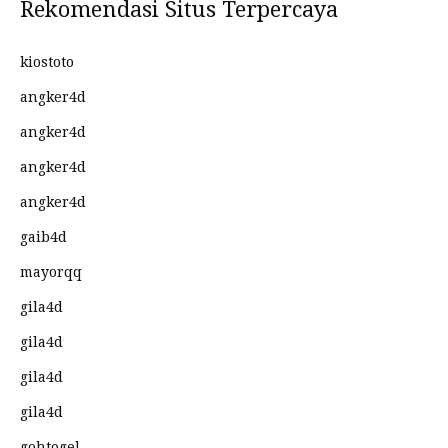
Rekomendasi Situs Terpercaya
kiostoto
angker4d
angker4d
angker4d
angker4d
gaib4d
mayorqq
gila4d
gila4d
gila4d
gila4d
gohtogel