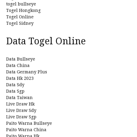
togel bullseye
Togel Hongkong
Togel Online
Togel Sidney
Data Togel Online
Data Bullseye
Data China
Data Germany Plus
Data Hk 2023
Data Sdy
Data Sgp
Data Taiwan
Live Draw Hk
Live Draw Sdy
Live Draw Sgp
Paito Warna Bullseye
Paito Warna China
Paito Warna Hk