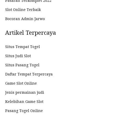
Pasaran Terkomplet 2022
Slot Online Terbaik
Bocoran Admin Jarwo
Artikel Terpercaya
Situs Tempat Togel
Situs Judi Slot
Situs Pasang Togel
Daftar Tempat Terpercaya
Game Slot Online
Jenis permainan judi
Kelebihan Game Slot
Pasang Togel Online