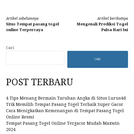
Lanjut
Artikel sebelumnya
Artikel berikutnya
Situs Tempat pasang togel
Mengenali Prediksi Togel
Membaca
online Terpercaya
Pulsa Hari Ini
Cari
CARI
POST TERBARU
4 Tips Menang Bermain Taruhan Angka di Situs Lurus4d
Trik Memilih Tempat Pasang Togel Terbaik Super Gacor
Cara Menigkatkan Kemenangan di Tempat Pasang Togel
Online Resmi
Tempat Pasang Togel Online Tergacor Mudah Maxwin
2024