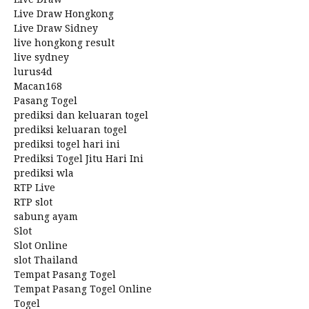
Live Draw Hongkong
Live Draw Sidney
live hongkong result
live sydney
lurus4d
Macan168
Pasang Togel
prediksi dan keluaran togel
prediksi keluaran togel
prediksi togel hari ini
Prediksi Togel Jitu Hari Ini
prediksi wla
RTP Live
RTP slot
sabung ayam
Slot
Slot Online
slot Thailand
Tempat Pasang Togel
Tempat Pasang Togel Online
Togel