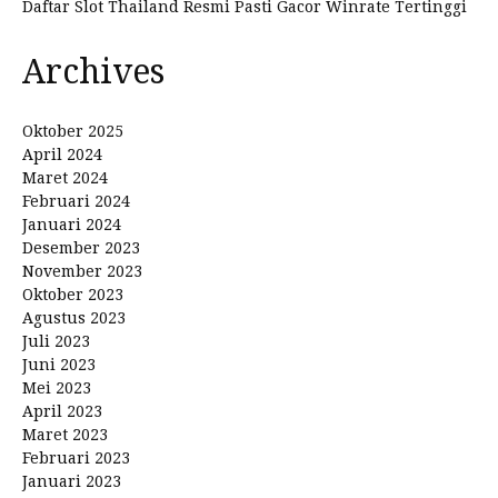
Daftar Slot Thailand Resmi Pasti Gacor Winrate Tertinggi
Archives
Oktober 2025
April 2024
Maret 2024
Februari 2024
Januari 2024
Desember 2023
November 2023
Oktober 2023
Agustus 2023
Juli 2023
Juni 2023
Mei 2023
April 2023
Maret 2023
Februari 2023
Januari 2023