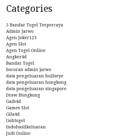
Categories
5 Bandar Togel Terpercaya
Admin Jarwo
Agen Joker123
Agen Slot
Agen Togel Online
Angker4d
Bandar Togel
bocoran admin jarwo
data pengeluaran bullseye
data pengeluaran hongkong
data pengeluaran singapore
Draw Hongkong
Gaib4d
Games Slot
Gila4d
Gohtogel
Indohasilkeluaran
Judi Online