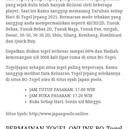
yang sejak dulu telah banyak dicintai oleh beberapa
player. Saat ini Kamu sanggup memasang Taruhan setiap
Hari di Togel Jepang 2021. Bermacam mode tebakan yang
sanggup anda mempermainkan seperti 4D/3D/2D, Tusuk
Bebas, Tusuk Bebas 2D, Tusuk Naga, Tusuk Pas, tengah,
Dasar, 50-50, 50-50 2D, Shio, Silang, Kembang, Kombinasi
dan Quick Buy.
Dapatkan diskon togel terbesar sampai 66% dan Hadiah
kemenangan s/d 3000 kali lipat cuma di situs BO-Togel.
TogelJapan sebagai situs togel paling terpercaya. Kamu
sanggup melihat Data Keluaran Togel Jepang selekasnya
di situs BO-Togel atau di situs syah Japan pools.
JAM TUTUP PASARAN: 17.00 WIB
JAM BUKA PASARAN: 17.20 WIB
Buka Setiap Hari: Senin s/d Minggu
Situs Syah: http://www.japanpools.online
PERMAINAN TOGEL ONLINE BO-Togel