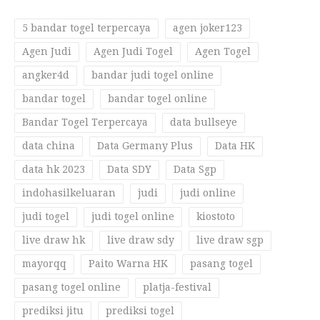
5 bandar togel terpercaya
agen joker123
Agen Judi
Agen Judi Togel
Agen Togel
angker4d
bandar judi togel online
bandar togel
bandar togel online
Bandar Togel Terpercaya
data bullseye
data china
Data Germany Plus
Data HK
data hk 2023
Data SDY
Data Sgp
indohasilkeluaran
judi
judi online
judi togel
judi togel online
kiostoto
live draw hk
live draw sdy
live draw sgp
mayorqq
Paito Warna HK
pasang togel
pasang togel online
platja-festival
prediksi jitu
prediksi togel