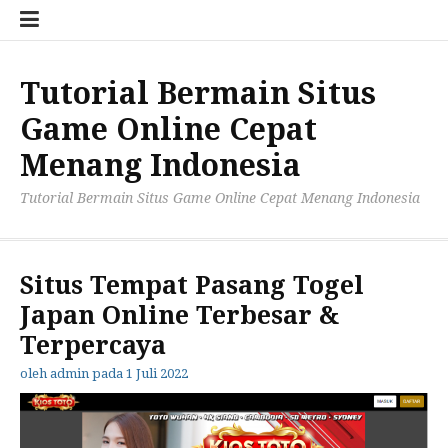
Lompat
Sam
ke
Pag
konten
Tutorial Bermain Situs
Game Online Cepat
Menang Indonesia
Tutorial Bermain Situs Game Online Cepat Menang Indonesia
Situs Tempat Pasang Togel
Japan Online Terbesar &
Terpercaya
oleh
admin
pada
1 Juli 2022