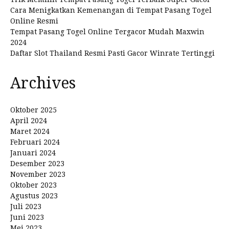
Cara Menigkatkan Kemenangan di Tempat Pasang Togel
Online Resmi
Tempat Pasang Togel Online Tergacor Mudah Maxwin
2024
Daftar Slot Thailand Resmi Pasti Gacor Winrate Tertinggi
Archives
Oktober 2025
April 2024
Maret 2024
Februari 2024
Januari 2024
Desember 2023
November 2023
Oktober 2023
Agustus 2023
Juli 2023
Juni 2023
Mei 2023