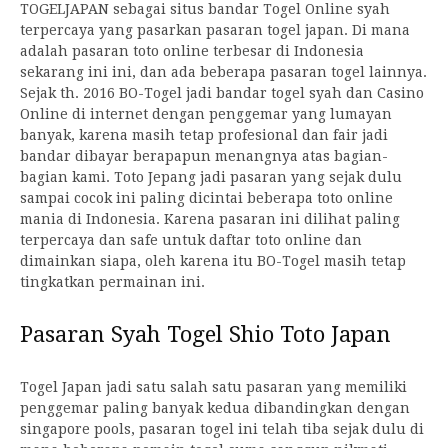
TOGELJAPAN sebagai situs bandar Togel Online syah
terpercaya yang pasarkan pasaran togel japan. Di mana
adalah pasaran toto online terbesar di Indonesia
sekarang ini ini, dan ada beberapa pasaran togel lainnya.
Sejak th. 2016 BO-Togel jadi bandar togel syah dan Casino
Online di internet dengan penggemar yang lumayan
banyak, karena masih tetap profesional dan fair jadi
bandar dibayar berapapun menangnya atas bagian-
bagian kami. Toto Jepang jadi pasaran yang sejak dulu
sampai cocok ini paling dicintai beberapa toto online
mania di Indonesia. Karena pasaran ini dilihat paling
terpercaya dan safe untuk daftar toto online dan
dimainkan siapa, oleh karena itu BO-Togel masih tetap
tingkatkan permainan ini.
Pasaran Syah Togel Shio Toto Japan
Togel Japan jadi satu salah satu pasaran yang memiliki
penggemar paling banyak kedua dibandingkan dengan
singapore pools, pasaran togel ini telah tiba sejak dulu di