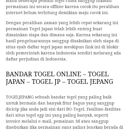
mana beberapa pemain togel cuma sanggup nikmati
permainan ini secara offline karena cocok itu peralihan
internet belum terhitung demikian maju cocok ini.
Dengan peralihan zaman yang lebih cepat sekarang ini
permainan Togel Japan telah lebih enteng buat
dimainkan siapa dan dimana saja. Karena sekarang ini
hasil pengeluarannya sanggup disaksikan oleh siapa di
situs syah daftar togel japan meskipun link ini di blokir
oleh pemerintah karena Indonesia sendiri melarang ada
daftar perjudian di Indonesia.
BANDAR TOGEL ONLINE – TOGEL
JAPAN – TOGEL JP – TOGEL JEPANG
TOGELJEPANG sebuah bandar togel yang paling baik
untuk bermain dan banyak fitur bagus yang sanggup
dicicip jika anda jadi sisi dari BO-Togel. Fasilitas-fasilitas
dari situs togel sgp ini yang paling banyak, seperti
invoice melalui e-mail, pemainan 3d atau sanggup
disebutkan jika permainan yang paling lengkap berada di