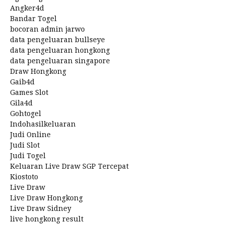
Angker4d
Bandar Togel
bocoran admin jarwo
data pengeluaran bullseye
data pengeluaran hongkong
data pengeluaran singapore
Draw Hongkong
Gaib4d
Games Slot
Gila4d
Gohtogel
Indohasilkeluaran
Judi Online
Judi Slot
Judi Togel
Keluaran Live Draw SGP Tercepat
Kiostoto
Live Draw
Live Draw Hongkong
Live Draw Sidney
live hongkong result