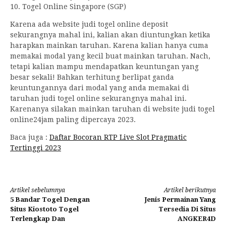
10. Togel Online Singapore (SGP)
Karena ada website judi togel online deposit
sekurangnya mahal ini, kalian akan diuntungkan ketika
harapkan mainkan taruhan. Karena kalian hanya cuma
memakai modal yang kecil buat mainkan taruhan. Nach,
tetapi kalian mampu mendapatkan keuntungan yang
besar sekali! Bahkan terhitung berlipat ganda
keuntungannya dari modal yang anda memakai di
taruhan judi togel online sekurangnya mahal ini.
Karenanya silakan mainkan taruhan di website judi togel
online24jam paling dipercaya 2023.
Baca juga :
Daftar Bocoran RTP Live Slot Pragmatic
Tertinggi 2023
Lanjut
Artikel sebelumnya
Artikel berikutnya
5 Bandar Togel Dengan
Jenis Permainan Yang
Membaca
Situs Kiostoto Togel
Tersedia Di Situs
Terlengkap Dan
ANGKER4D