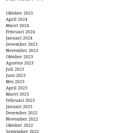
Oktober 2025
April 2024
Maret 2024
Februari 2024
Januari 2024
Desember 2023
November 2023
Oktober 2023
Agustus 2023
Juli 2023
Juni 2023
Mei 2023
April 2023
Maret 2023
Februari 2023
Januari 2023
Desember 2022
November 2022
Oktober 2022
September 2022