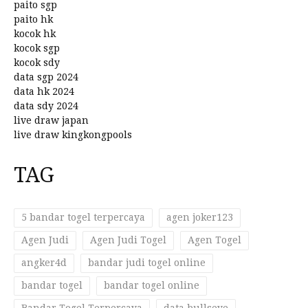
paito sgp
paito hk
kocok hk
kocok sgp
kocok sdy
data sgp 2024
data hk 2024
data sdy 2024
live draw japan
live draw kingkongpools
TAG
5 bandar togel terpercaya
agen joker123
Agen Judi
Agen Judi Togel
Agen Togel
angker4d
bandar judi togel online
bandar togel
bandar togel online