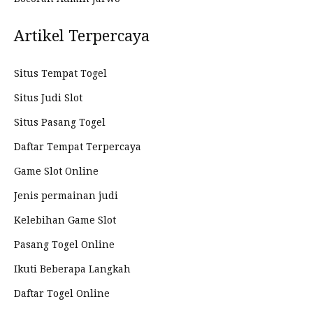
Artikel Terpercaya
Situs Tempat Togel
Situs Judi Slot
Situs Pasang Togel
Daftar Tempat Terpercaya
Game Slot Online
Jenis permainan judi
Kelebihan Game Slot
Pasang Togel Online
Ikuti Beberapa Langkah
Daftar Togel Online