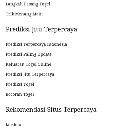
Langkah Pasang Togel
Trik Menang Main
Prediksi Jitu Terpercaya
Prediksi Terpercaya Indonesia
Prediksi Paling Update
Keluaran Togel Online
Prediksi Jitu Terpercaya
Prediksi Togel
Bocoran Togel
Rekomendasi Situs Terpercaya
kiostoto