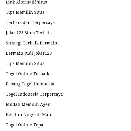
Link Alternatif situs
Tips Memilih Situs
Terbaik dan Terpercaya
Joker123 Situs Terbaik
Strategi Terbaik Bermain
Bermain Judi Joker123
Tips Memilih Situs
Togel Online Terbaik
Pasang Togel Indonesia
Togel Indonesia Terpercaya
Mudah Memilih Agen
Ketahui Langkah Main
Togel Online Tepat