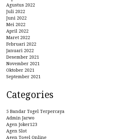
Agustus 2022
Juli 2022
Juni 2022
Mei 2022
April 2022
Maret 2022
Februari 2022
Januari 2022
Desember 2021
November 2021
Oktober 2021
September 2021
Categories
5 Bandar Togel Terpercaya
Admin Jarwo
Agen Joker123
Agen Slot
Agen Togel Online