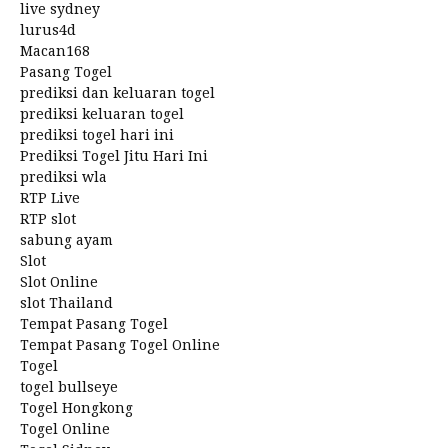
live sydney
lurus4d
Macan168
Pasang Togel
prediksi dan keluaran togel
prediksi keluaran togel
prediksi togel hari ini
Prediksi Togel Jitu Hari Ini
prediksi wla
RTP Live
RTP slot
sabung ayam
Slot
Slot Online
slot Thailand
Tempat Pasang Togel
Tempat Pasang Togel Online
Togel
togel bullseye
Togel Hongkong
Togel Online