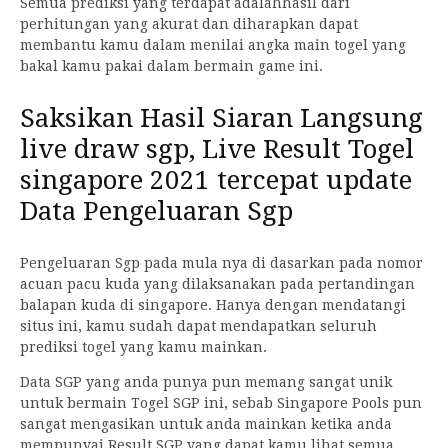
Semua prediksi yang terdapat adalahhasil dari
perhitungan yang akurat dan diharapkan dapat
membantu kamu dalam menilai angka main togel yang
bakal kamu pakai dalam bermain game ini.
Saksikan Hasil Siaran Langsung
live draw sgp, Live Result Togel
singapore 2021 tercepat update
Data Pengeluaran Sgp
Pengeluaran Sgp pada mula nya di dasarkan pada nomor
acuan pacu kuda yang dilaksanakan pada pertandingan
balapan kuda di singapore. Hanya dengan mendatangi
situs ini, kamu sudah dapat mendapatkan seluruh
prediksi togel yang kamu mainkan.
Data SGP yang anda punya pun memang sangat unik
untuk bermain Togel SGP ini, sebab Singapore Pools pun
sangat mengasikan untuk anda mainkan ketika anda
mempunyai Result SGP yang dapat kamu lihat semua.