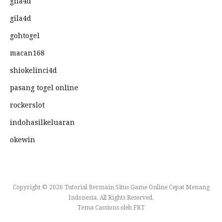
gila4d
gila4d
gohtogel
macan168
shiokelinci4d
pasang togel online
rockerslot
indohasilkeluaran
okewin
Copyright © 2026 Tutorial Bermain Situs Game Online Cepat Menang
Indonesia. All Rights Reserved.
Tema Cassions oleh
FRT