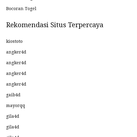
Bocoran Togel
Rekomendasi Situs Terpercaya
kiostoto
angker4d
angker4d
angker4d
angker4d
gaib4d
mayorqq
gila4d
gila4d