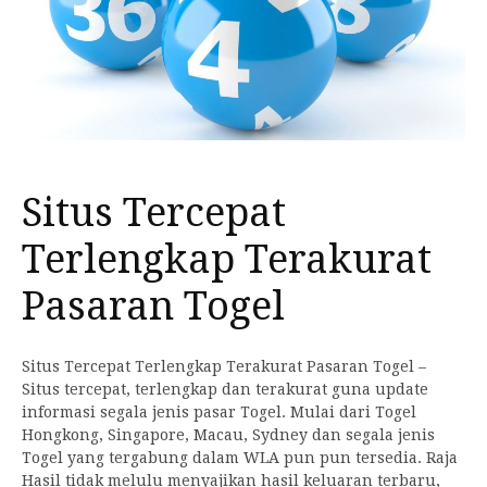
Situs Tercepat
Terlengkap Terakurat
Pasaran Togel
Situs Tercepat Terlengkap Terakurat Pasaran Togel –
Situs tercepat, terlengkap dan terakurat guna update
informasi segala jenis pasar Togel. Mulai dari Togel
Hongkong, Singapore, Macau, Sydney dan segala jenis
Togel yang tergabung dalam WLA pun pun tersedia. Raja
Hasil tidak melulu menyajikan hasil keluaran terbaru,