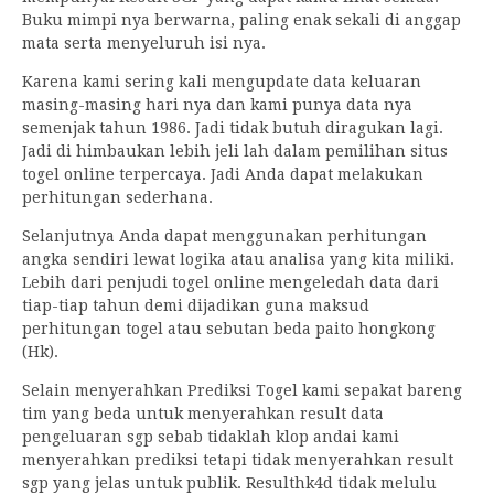
Buku mimpi nya berwarna, paling enak sekali di anggap
mata serta menyeluruh isi nya.
Karena kami sering kali mengupdate data keluaran
masing-masing hari nya dan kami punya data nya
semenjak tahun 1986. Jadi tidak butuh diragukan lagi.
Jadi di himbaukan lebih jeli lah dalam pemilihan situs
togel online terpercaya. Jadi Anda dapat melakukan
perhitungan sederhana.
Selanjutnya Anda dapat menggunakan perhitungan
angka sendiri lewat logika atau analisa yang kita miliki.
Lebih dari penjudi togel online mengeledah data dari
tiap-tiap tahun demi dijadikan guna maksud
perhitungan togel atau sebutan beda paito hongkong
(Hk).
Selain menyerahkan Prediksi Togel kami sepakat bareng
tim yang beda untuk menyerahkan result data
pengeluaran sgp sebab tidaklah klop andai kami
menyerahkan prediksi tetapi tidak menyerahkan result
sgp yang jelas untuk publik. Resulthk4d tidak melulu