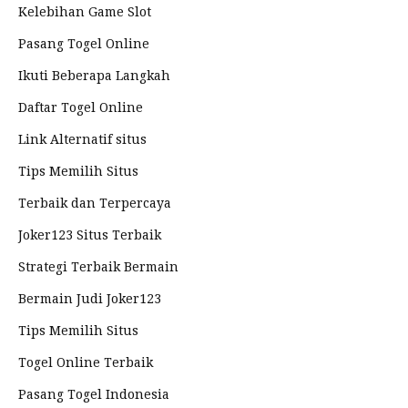
Kelebihan Game Slot
Pasang Togel Online
Ikuti Beberapa Langkah
Daftar Togel Online
Link Alternatif situs
Tips Memilih Situs
Terbaik dan Terpercaya
Joker123 Situs Terbaik
Strategi Terbaik Bermain
Bermain Judi Joker123
Tips Memilih Situs
Togel Online Terbaik
Pasang Togel Indonesia