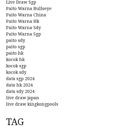
Live Draw Sgp
Paito Warna Bullseye
Paito Warna China
Paito Warna Hk
Paito Warna Sdy
Paito Warna Sgp
paito sdy
paito sgp
paito hk
kocok hk
kocok sgp
kocok sdy
data sgp 2024
data hk 2024
data sdy 2024
live draw japan
live draw kingkongpools
TAG