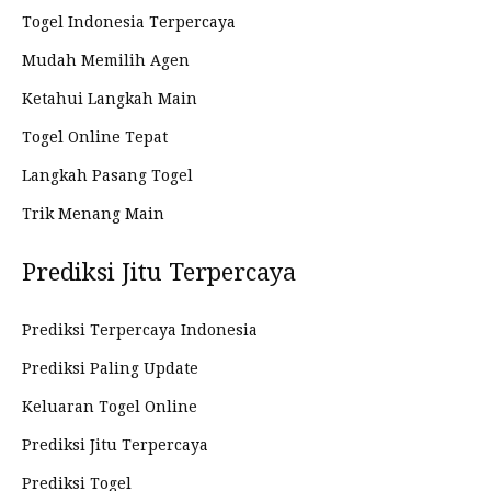
Togel Indonesia Terpercaya
Mudah Memilih Agen
Ketahui Langkah Main
Togel Online Tepat
Langkah Pasang Togel
Trik Menang Main
Prediksi Jitu Terpercaya
Prediksi Terpercaya Indonesia
Prediksi Paling Update
Keluaran Togel Online
Prediksi Jitu Terpercaya
Prediksi Togel