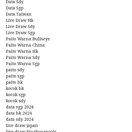
Data Sdy
Data Sgp
Data Taiwan
Live Draw Hk
Live Draw Sdy
Live Draw Sgp
Paito Warna Bullseye
Paito Warna China
Paito Warna Hk
Paito Warna Sdy
Paito Warna Sgp
paito sdy
paito sgp
paito hk
kocok hk
kocok sgp
kocok sdy
data sgp 2024
data hk 2024
data sdy 2024
live draw japan
live draw kingkongpools