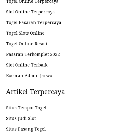
Togel Online Terpercaya
Slot Online Terpercaya
Togel Pasaran Terpercaya
Togel Slots Online
Togel Online Resmi
Pasaran Terkomplet 2022
Slot Online Terbaik
Bocoran Admin Jarwo
Artikel Terpercaya
Situs Tempat Togel
Situs Judi Slot
Situs Pasang Togel