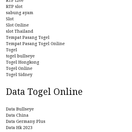
RTP Live
RTP slot
sabung ayam
Slot
Slot Online
slot Thailand
Tempat Pasang Togel
Tempat Pasang Togel Online
Togel
togel bullseye
Togel Hongkong
Togel Online
Togel Sidney
Data Togel Online
Data Bullseye
Data China
Data Germany Plus
Data Hk 2023