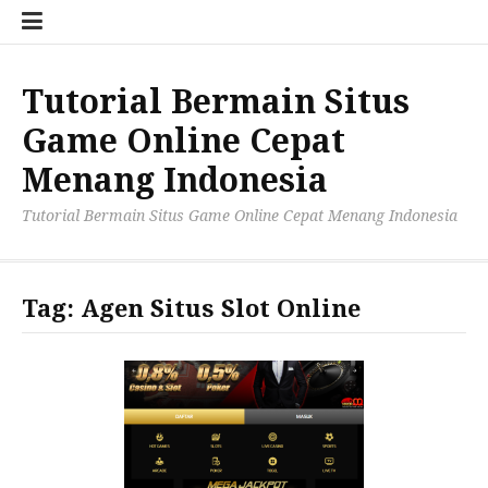
Lompat
Sam
ke
Pag
konten
Tutorial Bermain Situs
Game Online Cepat
Menang Indonesia
Tutorial Bermain Situs Game Online Cepat Menang Indonesia
Tag:
Agen Situs Slot Online