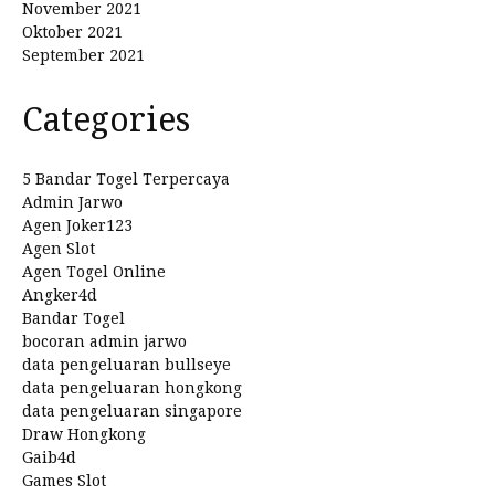
November 2021
Oktober 2021
September 2021
Categories
5 Bandar Togel Terpercaya
Admin Jarwo
Agen Joker123
Agen Slot
Agen Togel Online
Angker4d
Bandar Togel
bocoran admin jarwo
data pengeluaran bullseye
data pengeluaran hongkong
data pengeluaran singapore
Draw Hongkong
Gaib4d
Games Slot