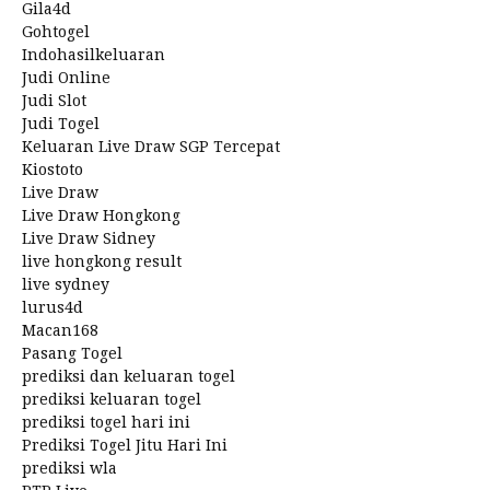
Gila4d
Gohtogel
Indohasilkeluaran
Judi Online
Judi Slot
Judi Togel
Keluaran Live Draw SGP Tercepat
Kiostoto
Live Draw
Live Draw Hongkong
Live Draw Sidney
live hongkong result
live sydney
lurus4d
Macan168
Pasang Togel
prediksi dan keluaran togel
prediksi keluaran togel
prediksi togel hari ini
Prediksi Togel Jitu Hari Ini
prediksi wla