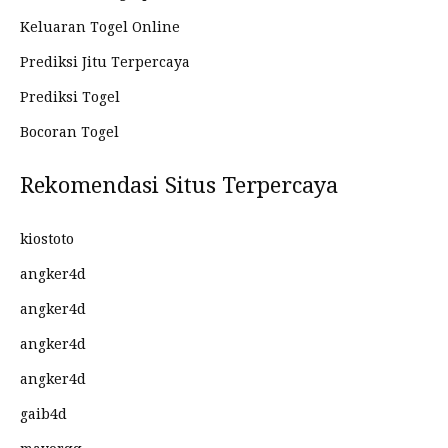
Keluaran Togel Online
Prediksi Jitu Terpercaya
Prediksi Togel
Bocoran Togel
Rekomendasi Situs Terpercaya
kiostoto
angker4d
angker4d
angker4d
angker4d
gaib4d