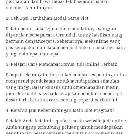
permainan dan bawa imbas lebih sempurna dan
memberi keuntungan.
2. Cek Opsi Tambahan Modal Game Slot
Selain bonus, ada sejumlahelemen lainnya sanggup
digunakan sebagaicara termudah untuk hasilkan uang
bermain dengansegera. Sebenarnya, mekanisme yang
pas kerap ikut dan dalam menambahkan modal bermain
yang lebihtepat dan tepat.
3. Pelajari Cara Mendapat Bonus Judi Online Terbaik
Sampai sekarang ini ini, sudah ada proses penting untuk
mengurusi pendekatan untuk mendapatkan stimulan
yang tinggi. Dasar khusus untuk mendapatkan mesin
judi slot kualitas terbaik kerap kali membuka beberapa
dasar terbaik untuk cara menang, seperti berikut ini.
4. Ketahui Jam Keberuntungan Main Slot Pragmatic
Setelah Anda ketahui reputasi mesin website judi online,
Anda sanggup terhubung peluang untuk mendapatkan
keuntungan besar bersama mengurus cocok masuk dan