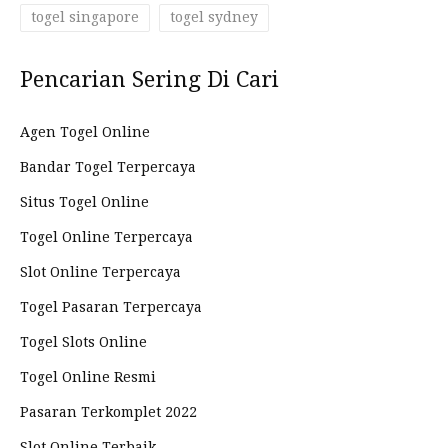
togel singapore
togel sydney
Pencarian Sering Di Cari
Agen Togel Online
Bandar Togel Terpercaya
Situs Togel Online
Togel Online Terpercaya
Slot Online Terpercaya
Togel Pasaran Terpercaya
Togel Slots Online
Togel Online Resmi
Pasaran Terkomplet 2022
Slot Online Terbaik