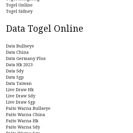
Togel Online
Togel Sidney
Data Togel Online
Data Bullseye
Data China
Data Germany Plus
Data Hk 2023
Data Sdy
Data Sgp
Data Taiwan
Live Draw Hk
Live Draw Sdy
Live Draw Sgp
Paito Warna Bullseye
Paito Warna China
Paito Warna Hk
Paito Warna Sdy