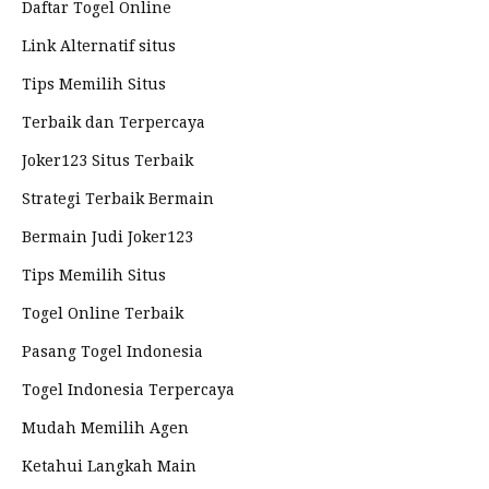
Daftar Togel Online
Link Alternatif situs
Tips Memilih Situs
Terbaik dan Terpercaya
Joker123 Situs Terbaik
Strategi Terbaik Bermain
Bermain Judi Joker123
Tips Memilih Situs
Togel Online Terbaik
Pasang Togel Indonesia
Togel Indonesia Terpercaya
Mudah Memilih Agen
Ketahui Langkah Main