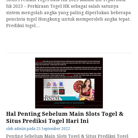
hk 2023 – Perkiraan Togel HK sebagai salah satunya
sistem mengolah angka yang paling diperlukan beberapa
pencinta togel Hongkong untuk memperoleh angka tepat.
Prediksi togel…
Hal Penting Sebelum Main Slots Togel &
Situs Prediksi Togel Hari Ini
oleh
admin
pada
25 September 2022
Penting Sebelum Main Slots Togel & Situs Prediksi Togel