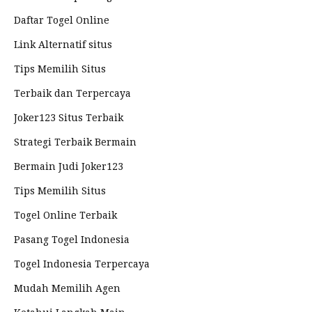
Daftar Togel Online
Link Alternatif situs
Tips Memilih Situs
Terbaik dan Terpercaya
Joker123 Situs Terbaik
Strategi Terbaik Bermain
Bermain Judi Joker123
Tips Memilih Situs
Togel Online Terbaik
Pasang Togel Indonesia
Togel Indonesia Terpercaya
Mudah Memilih Agen