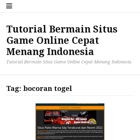
Lompat
Sam
ke
Pag
konten
Tutorial Bermain Situs
Game Online Cepat
Menang Indonesia
Tutorial Bermain Situs Game Online Cepat Menang Indonesia
Tag:
bocoran togel