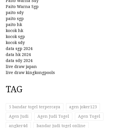
Paito Warna Sdy
Paito Warna Sgp
paito sdy
paito sgp
paito hk
kocok hk
kocok sgp
kocok sdy
data sgp 2024
data hk 2024
data sdy 2024
live draw japan
live draw kingkongpools
TAG
5 bandar togel terpercaya
agen joker123
Agen Judi
Agen Judi Togel
Agen Togel
angker4d
bandar judi togel online