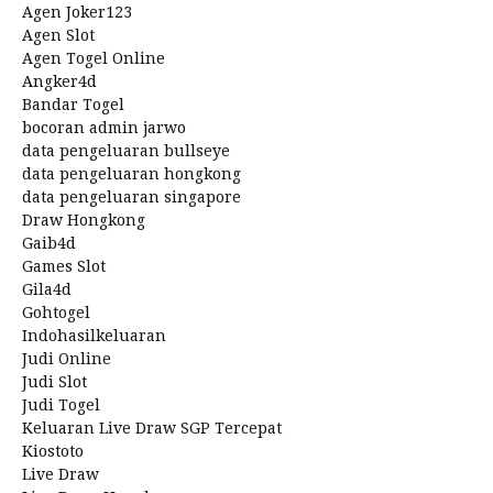
Agen Joker123
Agen Slot
Agen Togel Online
Angker4d
Bandar Togel
bocoran admin jarwo
data pengeluaran bullseye
data pengeluaran hongkong
data pengeluaran singapore
Draw Hongkong
Gaib4d
Games Slot
Gila4d
Gohtogel
Indohasilkeluaran
Judi Online
Judi Slot
Judi Togel
Keluaran Live Draw SGP Tercepat
Kiostoto
Live Draw