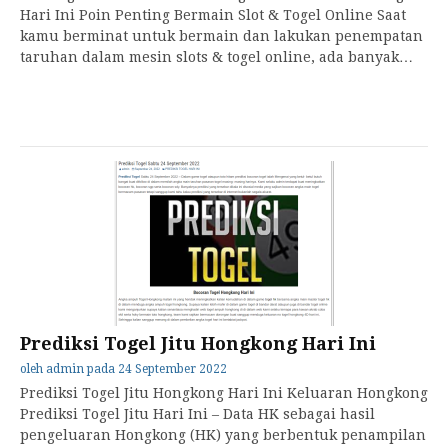
Hari Ini Poin Penting Bermain Slot & Togel Online Saat
kamu berminat untuk bermain dan lakukan penempatan
taruhan dalam mesin slots & togel online, ada banyak…
Prediksi Togel Jitu Hongkong Hari Ini
oleh
admin
pada
24 September 2022
Prediksi Togel Jitu Hongkong Hari Ini Keluaran Hongkong
Prediksi Togel Jitu Hari Ini – Data HK sebagai hasil
pengeluaran Hongkong (HK) yang berbentuk penampilan