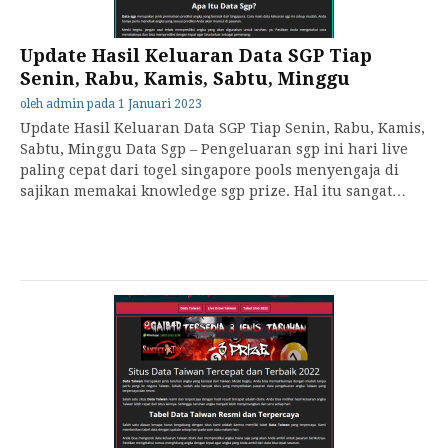
Update Hasil Keluaran Data SGP Tiap
Senin, Rabu, Kamis, Sabtu, Minggu
oleh
admin
pada
1 Januari 2023
Update Hasil Keluaran Data SGP Tiap Senin, Rabu, Kamis,
Sabtu, Minggu Data Sgp – Pengeluaran sgp ini hari live
paling cepat dari togel singapore pools menyengaja di
sajikan memakai knowledge sgp prize. Hal itu sangat…