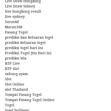
Live Draw Hongkong
Live Draw Sidney
live hongkong result
live sydney
lurus4d
Macan168
Pasang Togel
prediksi dan keluaran togel
prediksi keluaran togel
prediksi togel hari ini
Prediksi Togel Jitu Hari Ini
prediksi wla
RTP Live
RTP slot
sabung ayam
Slot
Slot Online
slot Thailand
Tempat Pasang Togel
Tempat Pasang Togel Online
Togel
togel bullseye