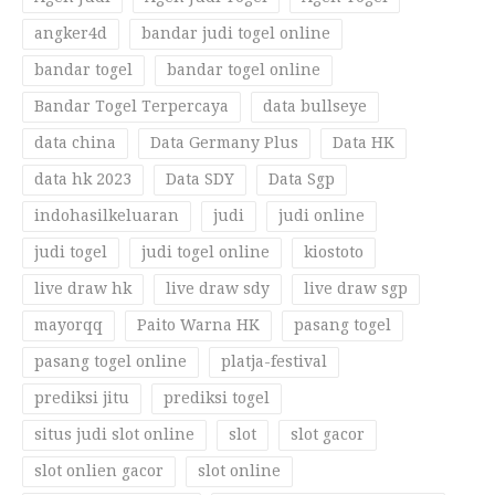
angker4d
bandar judi togel online
bandar togel
bandar togel online
Bandar Togel Terpercaya
data bullseye
data china
Data Germany Plus
Data HK
data hk 2023
Data SDY
Data Sgp
indohasilkeluaran
judi
judi online
judi togel
judi togel online
kiostoto
live draw hk
live draw sdy
live draw sgp
mayorqq
Paito Warna HK
pasang togel
pasang togel online
platja-festival
prediksi jitu
prediksi togel
situs judi slot online
slot
slot gacor
slot onlien gacor
slot online