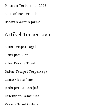
Pasaran Terkomplet 2022
Slot Online Terbaik
Bocoran Admin Jarwo
Artikel Terpercaya
Situs Tempat Togel
Situs Judi Slot
Situs Pasang Togel
Daftar Tempat Terpercaya
Game Slot Online
Jenis permainan judi
Kelebihan Game Slot
Pasang Togel Online