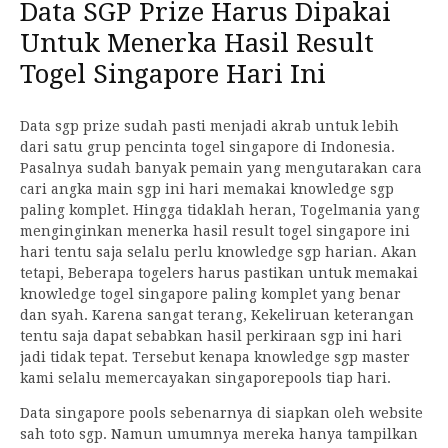
Data SGP Prize Harus Dipakai
Untuk Menerka Hasil Result
Togel Singapore Hari Ini
Data sgp prize sudah pasti menjadi akrab untuk lebih
dari satu grup pencinta togel singapore di Indonesia.
Pasalnya sudah banyak pemain yang mengutarakan cara
cari angka main sgp ini hari memakai knowledge sgp
paling komplet. Hingga tidaklah heran, Togelmania yang
menginginkan menerka hasil result togel singapore ini
hari tentu saja selalu perlu knowledge sgp harian. Akan
tetapi, Beberapa togelers harus pastikan untuk memakai
knowledge togel singapore paling komplet yang benar
dan syah. Karena sangat terang, Kekeliruan keterangan
tentu saja dapat sebabkan hasil perkiraan sgp ini hari
jadi tidak tepat. Tersebut kenapa knowledge sgp master
kami selalu memercayakan singaporepools tiap hari.
Data singapore pools sebenarnya di siapkan oleh website
sah toto sgp. Namun umumnya mereka hanya tampilkan