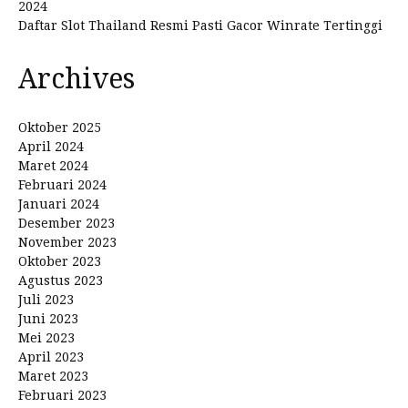
2024
Daftar Slot Thailand Resmi Pasti Gacor Winrate Tertinggi
Archives
Oktober 2025
April 2024
Maret 2024
Februari 2024
Januari 2024
Desember 2023
November 2023
Oktober 2023
Agustus 2023
Juli 2023
Juni 2023
Mei 2023
April 2023
Maret 2023
Februari 2023