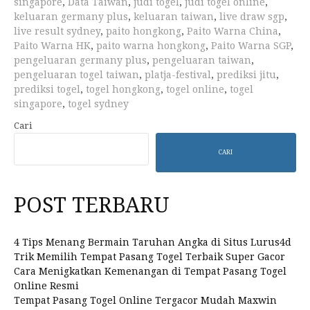
singapore
,
Data Taiwan
,
judi togel
,
judi togel online
,
keluaran germany plus
,
keluaran taiwan
,
live draw sgp
,
live result sydney
,
paito hongkong
,
Paito Warna China
,
Paito Warna HK
,
paito warna hongkong
,
Paito Warna SGP
,
pengeluaran germany plus
,
pengeluaran taiwan
,
pengeluaran togel taiwan
,
platja-festival
,
prediksi jitu
,
prediksi togel
,
togel hongkong
,
togel online
,
togel
singapore
,
togel sydney
Cari
CARI
POST TERBARU
4 Tips Menang Bermain Taruhan Angka di Situs Lurus4d
Trik Memilih Tempat Pasang Togel Terbaik Super Gacor
Cara Menigkatkan Kemenangan di Tempat Pasang Togel
Online Resmi
Tempat Pasang Togel Online Tergacor Mudah Maxwin