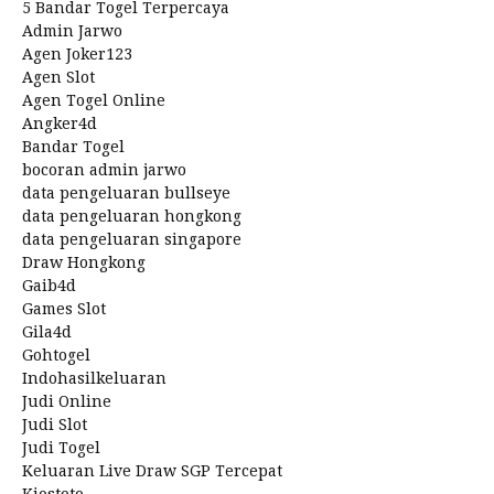
5 Bandar Togel Terpercaya
Admin Jarwo
Agen Joker123
Agen Slot
Agen Togel Online
Angker4d
Bandar Togel
bocoran admin jarwo
data pengeluaran bullseye
data pengeluaran hongkong
data pengeluaran singapore
Draw Hongkong
Gaib4d
Games Slot
Gila4d
Gohtogel
Indohasilkeluaran
Judi Online
Judi Slot
Judi Togel
Keluaran Live Draw SGP Tercepat
Kiostoto