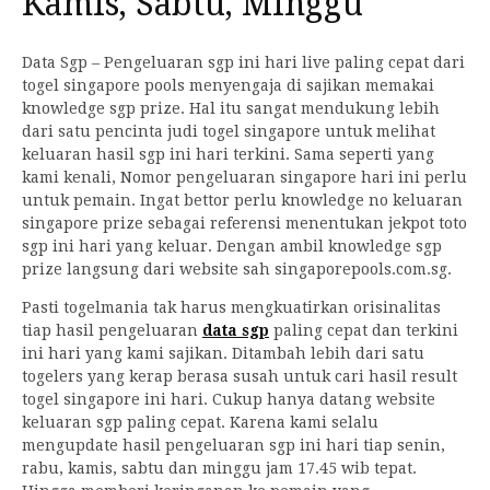
Kamis, Sabtu, Minggu
Data Sgp – Pengeluaran sgp ini hari live paling cepat dari
togel singapore pools menyengaja di sajikan memakai
knowledge sgp prize. Hal itu sangat mendukung lebih
dari satu pencinta judi togel singapore untuk melihat
keluaran hasil sgp ini hari terkini. Sama seperti yang
kami kenali, Nomor pengeluaran singapore hari ini perlu
untuk pemain. Ingat bettor perlu knowledge no keluaran
singapore prize sebagai referensi menentukan jekpot toto
sgp ini hari yang keluar. Dengan ambil knowledge sgp
prize langsung dari website sah singaporepools.com.sg.
Pasti togelmania tak harus mengkuatirkan orisinalitas
tiap hasil pengeluaran
data sgp
paling cepat dan terkini
ini hari yang kami sajikan. Ditambah lebih dari satu
togelers yang kerap berasa susah untuk cari hasil result
togel singapore ini hari. Cukup hanya datang website
keluaran sgp paling cepat. Karena kami selalu
mengupdate hasil pengeluaran sgp ini hari tiap senin,
rabu, kamis, sabtu dan minggu jam 17.45 wib tepat.