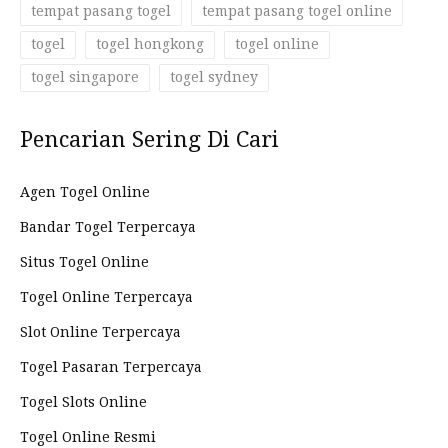
tempat pasang togel
tempat pasang togel online
togel
togel hongkong
togel online
togel singapore
togel sydney
Pencarian Sering Di Cari
Agen Togel Online
Bandar Togel Terpercaya
Situs Togel Online
Togel Online Terpercaya
Slot Online Terpercaya
Togel Pasaran Terpercaya
Togel Slots Online
Togel Online Resmi