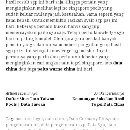
hasil result sgp ini hari saja. Hingga pemain yang
menginginkan melihat lagi no singapore pools yang
sudah keluar mulanya jadi kesusahan. Sama seperti yang
kami kenali, Untuk membikin racikan syair sgp pas ini
hari. Beberapa pemain bukan hanya sanggup
memercayakan paito sgp saja. Tetapi perlu knowledge sgp
harian paling komplet. Oleh gara-gara berikut banyak
pemain yang selanjutnya memberi panggilan grup hasil
sgp prize ini sebagai knowledge sgp master. Ingat
perannya yang perlu dan perlu untuk bettor yang
menginginkan cari angka main togel singapore, toto
data
china
dan juga
paito warna china
ini hari.
Lanjut
Artikel sebelumnya
Artikel berikutnya
Daftar Situs Toto Taiwan
Keuntungan Saksikan Hasil
Membaca
Pools | Data Taiwan
Togel Data China
Tag:
bocoran togel
,
data china
,
Data Germany Plus
,
data
pengeluaran hk
,
data pengeluaran sgp
,
Data Sgp
,
data