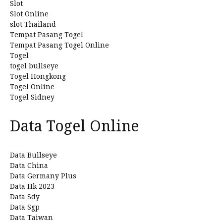
Slot
Slot Online
slot Thailand
Tempat Pasang Togel
Tempat Pasang Togel Online
Togel
togel bullseye
Togel Hongkong
Togel Online
Togel Sidney
Data Togel Online
Data Bullseye
Data China
Data Germany Plus
Data Hk 2023
Data Sdy
Data Sgp
Data Taiwan