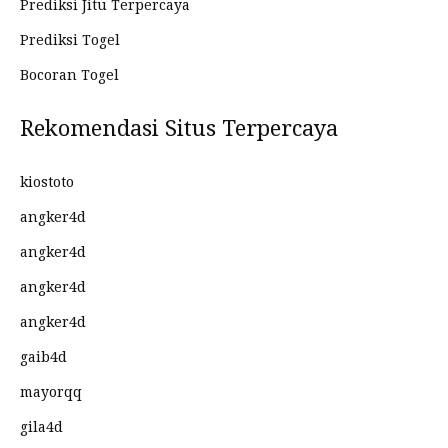
Prediksi Jitu Terpercaya
Prediksi Togel
Bocoran Togel
Rekomendasi Situs Terpercaya
kiostoto
angker4d
angker4d
angker4d
angker4d
gaib4d
mayorqq
gila4d