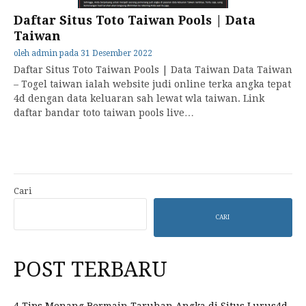
Daftar Situs Toto Taiwan Pools | Data
Taiwan
oleh
admin
pada
31 Desember 2022
Daftar Situs Toto Taiwan Pools | Data Taiwan Data Taiwan
– Togel taiwan ialah website judi online terka angka tepat
4d dengan data keluaran sah lewat wla taiwan. Link
daftar bandar toto taiwan pools live…
Cari
CARI
POST TERBARU
4 Tips Menang Bermain Taruhan Angka di Situs Lurus4d