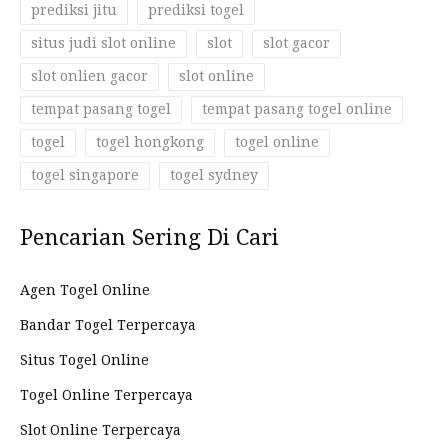
prediksi jitu
prediksi togel
situs judi slot online
slot
slot gacor
slot onlien gacor
slot online
tempat pasang togel
tempat pasang togel online
togel
togel hongkong
togel online
togel singapore
togel sydney
Pencarian Sering Di Cari
Agen Togel Online
Bandar Togel Terpercaya
Situs Togel Online
Togel Online Terpercaya
Slot Online Terpercaya