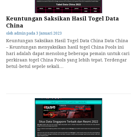
Keuntungan Saksikan Hasil Togel Data
China
oleh
admin
pada
3 Januari 2023
Keuntungan Saksikan Hasil Togel Data China Data China
– Keuntungan menyaksikan hasil togel China Pools ini
hari adalah dapat menolong beberapa pemain untuk cari
perkiraan togel China Pools yang lebih tepat. Terdengar
betul-betul sepele sekali…