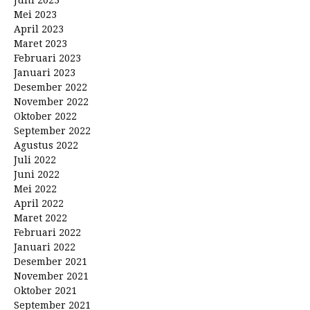
Mei 2023
April 2023
Maret 2023
Februari 2023
Januari 2023
Desember 2022
November 2022
Oktober 2022
September 2022
Agustus 2022
Juli 2022
Juni 2022
Mei 2022
April 2022
Maret 2022
Februari 2022
Januari 2022
Desember 2021
November 2021
Oktober 2021
September 2021