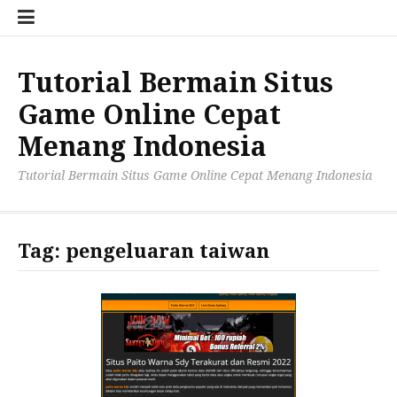
Lompat
Sam
ke
Pag
konten
Tutorial Bermain Situs
Game Online Cepat
Menang Indonesia
Tutorial Bermain Situs Game Online Cepat Menang Indonesia
Tag:
pengeluaran taiwan