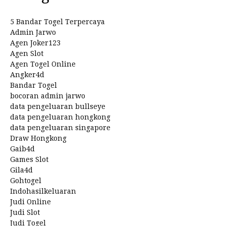
5 Bandar Togel Terpercaya
Admin Jarwo
Agen Joker123
Agen Slot
Agen Togel Online
Angker4d
Bandar Togel
bocoran admin jarwo
data pengeluaran bullseye
data pengeluaran hongkong
data pengeluaran singapore
Draw Hongkong
Gaib4d
Games Slot
Gila4d
Gohtogel
Indohasilkeluaran
Judi Online
Judi Slot
Judi Togel