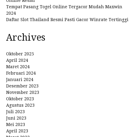
Online Resmi
Tempat Pasang Togel Online Tergacor Mudah Maxwin
2024
Daftar Slot Thailand Resmi Pasti Gacor Winrate Tertinggi
Archives
Oktober 2025
April 2024
Maret 2024
Februari 2024
Januari 2024
Desember 2023
November 2023
Oktober 2023
Agustus 2023
Juli 2023
Juni 2023
Mei 2023
April 2023