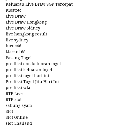
Keluaran Live Draw SGP Tercepat
Kiostoto
Live Draw
Live Draw Hongkong
Live Draw Sidney
live hongkong result
live sydney
lurus4d
Macan168
Pasang Togel
prediksi dan keluaran togel
prediksi keluaran togel
prediksi togel hari ini
Prediksi Togel Jitu Hari Ini
prediksi wla
RTP Live
RTP slot
sabung ayam
Slot
Slot Online
slot Thailand