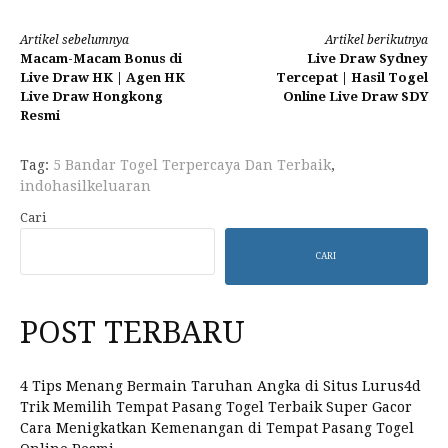
Lanjut
Artikel sebelumnya
Artikel berikutnya
Macam-Macam Bonus di
Live Draw Sydney
Membaca
Live Draw HK | Agen HK
Tercepat | Hasil Togel
Live Draw Hongkong
Online Live Draw SDY
Resmi
Tag:
5 Bandar Togel Terpercaya Dan Terbaik
,
indohasilkeluaran
Cari
CARI
POST TERBARU
4 Tips Menang Bermain Taruhan Angka di Situs Lurus4d
Trik Memilih Tempat Pasang Togel Terbaik Super Gacor
Cara Menigkatkan Kemenangan di Tempat Pasang Togel