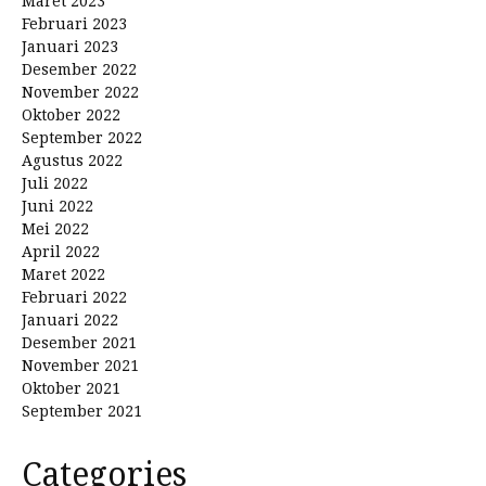
Maret 2023
Februari 2023
Januari 2023
Desember 2022
November 2022
Oktober 2022
September 2022
Agustus 2022
Juli 2022
Juni 2022
Mei 2022
April 2022
Maret 2022
Februari 2022
Januari 2022
Desember 2021
November 2021
Oktober 2021
September 2021
Categories