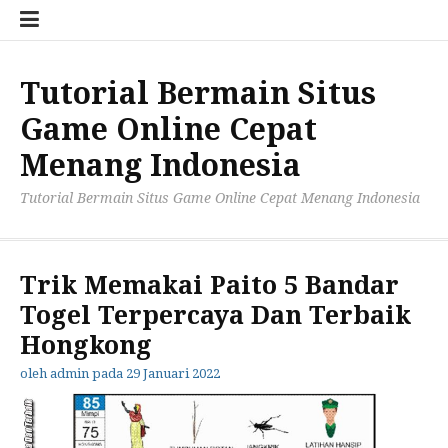
Lompat
Sam
ke
Pag
konten
Tutorial Bermain Situs
Game Online Cepat
Menang Indonesia
Tutorial Bermain Situs Game Online Cepat Menang Indonesia
Trik Memakai Paito 5 Bandar
Togel Terpercaya Dan Terbaik
Hongkong
oleh
admin
pada
29 Januari 2022