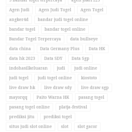
5 bandar togel terpercaya
agen joker123
Agen Judi
Agen Judi Togel
Agen Togel
angker4d
bandar judi togel online
bandar togel
bandar togel online
Bandar Togel Terpercaya
data bullseye
data china
Data Germany Plus
Data HK
data hk 2023
Data SDY
Data Sgp
indohasilkeluaran
judi
judi online
judi togel
judi togel online
kiostoto
live draw hk
live draw sdy
live draw sgp
mayorqq
Paito Warna HK
pasang togel
pasang togel online
platja-festival
prediksi jitu
prediksi togel
situs judi slot online
slot
slot gacor