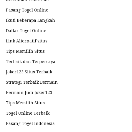
Pasang Togel Online
Ikuti Beberapa Langkah
Daftar Togel Online
Link Alternatif situs
Tips Memilih Situs
Terbaik dan Terpercaya
Joker123 Situs Terbaik
Strategi Terbaik Bermain
Bermain Judi Joker123
Tips Memilih Situs
Togel Online Terbaik
Pasang Togel Indonesia