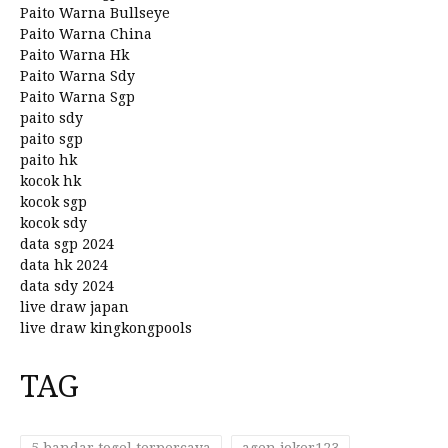
Paito Warna Bullseye
Paito Warna China
Paito Warna Hk
Paito Warna Sdy
Paito Warna Sgp
paito sdy
paito sgp
paito hk
kocok hk
kocok sgp
kocok sdy
data sgp 2024
data hk 2024
data sdy 2024
live draw japan
live draw kingkongpools
TAG