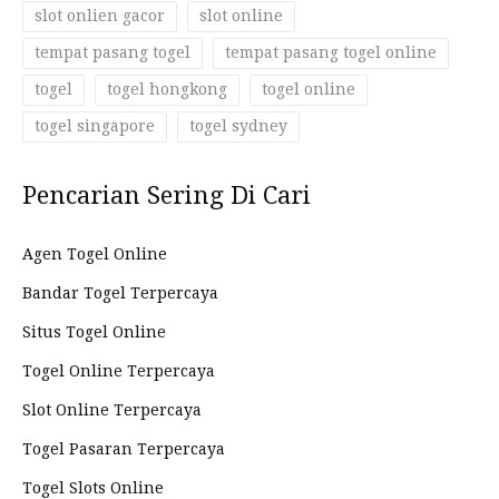
slot onlien gacor
slot online
tempat pasang togel
tempat pasang togel online
togel
togel hongkong
togel online
togel singapore
togel sydney
Pencarian Sering Di Cari
Agen Togel Online
Bandar Togel Terpercaya
Situs Togel Online
Togel Online Terpercaya
Slot Online Terpercaya
Togel Pasaran Terpercaya
Togel Slots Online