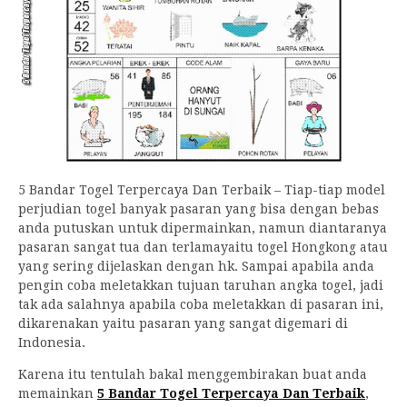
5 Bandar Togel Terpercaya Dan Terbaik – Tiap-tiap model
perjudian togel banyak pasaran yang bisa dengan bebas
anda putuskan untuk dipermainkan, namun diantaranya
pasaran sangat tua dan terlamayaitu togel Hongkong atau
yang sering dijelaskan dengan hk. Sampai apabila anda
pengin coba meletakkan tujuan taruhan angka togel, jadi
tak ada salahnya apabila coba meletakkan di pasaran ini,
dikarenakan yaitu pasaran yang sangat digemari di
Indonesia.
Karena itu tentulah bakal menggembirakan buat anda
memainkan
5 Bandar Togel Terpercaya Dan Terbaik
,