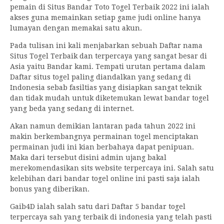
pemain di Situs Bandar Toto Togel Terbaik 2022 ini ialah
akses guna memainkan setiap game judi online hanya
lumayan dengan memakai satu akun.
Pada tulisan ini kali menjabarkan sebuah Daftar nama
Situs Togel Terbaik dan terpercaya yang sangat besar di
Asia yaitu Bandar kami. Tempati urutan pertama dalam
Daftar situs togel paling diandalkan yang sedang di
Indonesia sebab fasiltias yang disiapkan sangat teknik
dan tidak mudah untuk diketemukan lewat bandar togel
yang beda yang sedang di internet.
Akan namun demikian lantaran pada tahun 2022 ini
makin berkembangnya permainan togel menciptakan
permainan judi ini kian berbahaya dapat penipuan.
Maka dari tersebut disini admin ujang bakal
merekomendasikan sits website terpercaya ini. Salah satu
kelebihan dari bandar togel online ini pasti saja ialah
bonus yang diberikan.
Gaib4D ialah salah satu dari Daftar 5 bandar togel
terpercaya sah yang terbaik di indonesia yang telah pasti