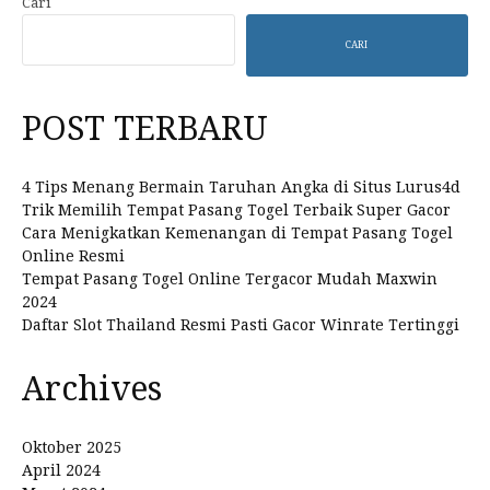
Cari
CARI
POST TERBARU
4 Tips Menang Bermain Taruhan Angka di Situs Lurus4d
Trik Memilih Tempat Pasang Togel Terbaik Super Gacor
Cara Menigkatkan Kemenangan di Tempat Pasang Togel
Online Resmi
Tempat Pasang Togel Online Tergacor Mudah Maxwin
2024
Daftar Slot Thailand Resmi Pasti Gacor Winrate Tertinggi
Archives
Oktober 2025
April 2024