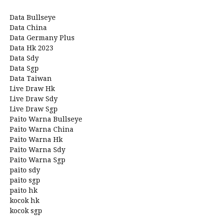
Data Bullseye
Data China
Data Germany Plus
Data Hk 2023
Data Sdy
Data Sgp
Data Taiwan
Live Draw Hk
Live Draw Sdy
Live Draw Sgp
Paito Warna Bullseye
Paito Warna China
Paito Warna Hk
Paito Warna Sdy
Paito Warna Sgp
paito sdy
paito sgp
paito hk
kocok hk
kocok sgp