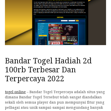
Bandar Togel Hadiah 2d
100rb Terbesar Dan
Terpercaya 2022
togel online
– Bandar Togel Terpercaya adalah situs yang
dimana Bandar Togel Tersebut telah sangat diandalkan
sekali oleh semua player dan pun mempunyai fitur yang
pelbagai atau unik sampai-sampai mengundang banyak