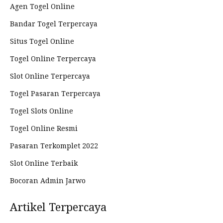
Agen Togel Online
Bandar Togel Terpercaya
Situs Togel Online
Togel Online Terpercaya
Slot Online Terpercaya
Togel Pasaran Terpercaya
Togel Slots Online
Togel Online Resmi
Pasaran Terkomplet 2022
Slot Online Terbaik
Bocoran Admin Jarwo
Artikel Terpercaya