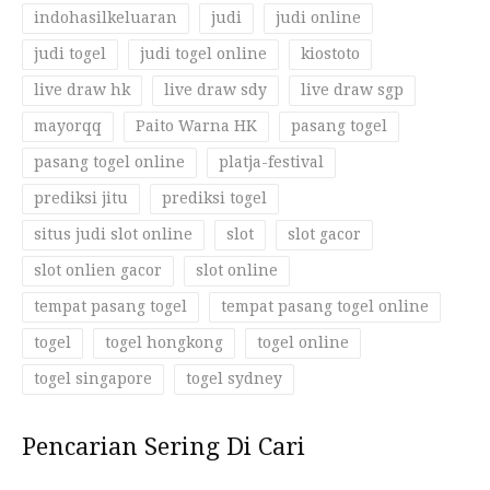
indohasilkeluaran
judi
judi online
judi togel
judi togel online
kiostoto
live draw hk
live draw sdy
live draw sgp
mayorqq
Paito Warna HK
pasang togel
pasang togel online
platja-festival
prediksi jitu
prediksi togel
situs judi slot online
slot
slot gacor
slot onlien gacor
slot online
tempat pasang togel
tempat pasang togel online
togel
togel hongkong
togel online
togel singapore
togel sydney
Pencarian Sering Di Cari