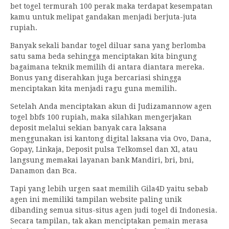
bet togel termurah 100 perak maka terdapat kesempatan
kamu untuk melipat gandakan menjadi berjuta-juta
rupiah.
Banyak sekali bandar togel diluar sana yang berlomba
satu sama beda sehingga menciptakan kita bingung
bagaimana teknik memilih di antara diantara mereka.
Bonus yang diserahkan juga bercariasi shingga
menciptakan kita menjadi ragu guna memilih.
Setelah Anda menciptakan akun di Judizamannow agen
togel bbfs 100 rupiah, maka silahkan mengerjakan
deposit melalui sekian banyak cara laksana
menggunakan isi kantong digital laksana via Ovo, Dana,
Gopay, Linkaja, Deposit pulsa Telkomsel dan Xl, atau
langsung memakai layanan bank Mandiri, bri, bni,
Danamon dan Bca.
Tapi yang lebih urgen saat memilih Gila4D yaitu sebab
agen ini memiliki tampilan website paling unik
dibanding semua situs-situs agen judi togel di Indonesia.
Secara tampilan, tak akan menciptakan pemain merasa