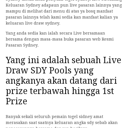
Keluaran Sydney adapaun pun live pasaran lainnya yang
mampu di melihat dari menu di atas ya bosq manfaat
pasaran lainnya telah kami sedia kan manfaat kalian ya
keluaran live draw sydney.
Yang anda sedia kan ialah secara Live bersamaan
bersama dengan masa-masa buka pasaran web Resmi
Pasaran Sydney.
Yang ini adalah sebuah Live
Draw SDY Pools yang
angkanya akan datang dari
prize terbawah hingga 1st
Prize
Banyak sekali seluruh pemain togel sidney amat
merasakan saat saatnya keluaran angka sdy sebab akan