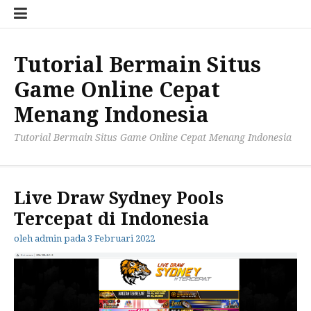
Lompat
Sam
ke
Pag
konten
Tutorial Bermain Situs
Game Online Cepat
Menang Indonesia
Tutorial Bermain Situs Game Online Cepat Menang Indonesia
Live Draw Sydney Pools
Tercepat di Indonesia
oleh
admin
pada
3 Februari 2022