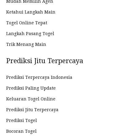
Mudah Memilih Agen
Ketahui Langkah Main
Togel Online Tepat
Langkah Pasang Togel
Trik Menang Main
Prediksi Jitu Terpercaya
Prediksi Terpercaya Indonesia
Prediksi Paling Update
Keluaran Togel Online
Prediksi Jitu Terpercaya
Prediksi Togel
Bocoran Togel