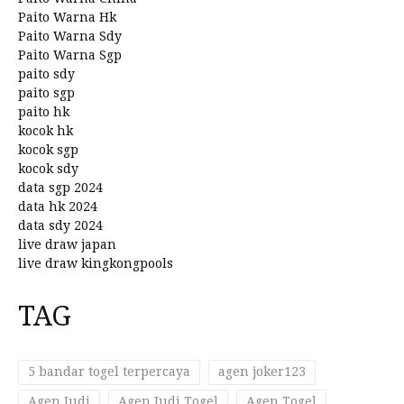
Paito Warna Hk
Paito Warna Sdy
Paito Warna Sgp
paito sdy
paito sgp
paito hk
kocok hk
kocok sgp
kocok sdy
data sgp 2024
data hk 2024
data sdy 2024
live draw japan
live draw kingkongpools
TAG
5 bandar togel terpercaya
agen joker123
Agen Judi
Agen Judi Togel
Agen Togel