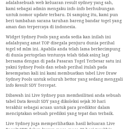
adalahsebuah web keluaran result sydney yang sah,
kami sebagai admin mengaku info-info berhubungan
untuk nomor update terbaru. Di samping itu, kami pun
beri tambahan sarana taruhan bareng bandar togel yang
aman dan terpercaya di indonesia.
Widget Sydney Pools yang anda sedia kan inilah ini
adalahyang amat TOP disegala penjuru dunia perihal
togel sd mlm ini. Apabila anda telah lama berkecimpung
di dunia pertogelan tentunya telah tidak asing lagi
bersama dengan di pada Pasaran Togel Terbesar satu ini
yakni Sydney Pools dan sebab perihal itulah pada
kesempatan kali ini kami membuatkan tabel Live Draw
Sydney Pools untuk seluruh bettor yang sedang menggali
info Result SDY Tercepat.
Dibawah ini Live Sydney pun memfasilitasi anda sebuah
tabel Data Result SDY yang dikoleksi sejak 30 hari
terakhir sebagai acuan untuk para prediktor dalam
menciptakan sebuah prediksi yang tepat dan terbaik.
Live Sydney juga memperlihatkan hasil keluaran Live