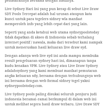
penasarannya bersama dengan hasilnya.
Live Sydney Hari Ini yang pun kerap di sebut Live Draw
SDY Pools Tercepat adalah hal urusan ataupun kata
kunci untuk para togelers sidney wla manfaat
memperoleh info yang lebih cepat dari yang lain.
Seperti yang anda ketahui web utama sydneypoolstoday
tidak dapatkan di akses di Indonesia sebab terhalang
internet positif / nawala, maka dari tersebut kami nampak
untuk meneruskan hasil keluaran live draw syd.
Dengan adanya web live syd ini anda mampu membuka
result pengeluaran sydney hari ini, dimanapun tanpa
kudu kenakan VPN. Live Sydney atau Live Draw Sydney
adalahsydney yang kami membuat manfaat pemutaran
angka keluaran sdy, bersama dengan terhubungnya web
ini bersama dengan web formal sidney togel yakni
sydneypoolstoday.com.
Live Sydney pools paling disukai seluruh penjuru judi
indonesia beramai-ramai berkumpul di dalam web ini
untuk melihat segera hasil draw terbaru. Live Draw SDY